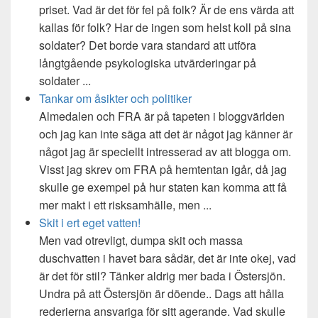
priset. Vad är det för fel på folk? Är de ens värda att
kallas för folk? Har de ingen som helst koll på sina
soldater? Det borde vara standard att utföra
långtgående psykologiska utvärderingar på
soldater ...
Tankar om åsikter och politiker
Almedalen och FRA är på tapeten i bloggvärlden
och jag kan inte säga att det är något jag känner är
något jag är speciellt intresserad av att blogga om.
Visst jag skrev om FRA på hemtentan igår, då jag
skulle ge exempel på hur staten kan komma att få
mer makt i ett risksamhälle, men ...
Skit i ert eget vatten!
Men vad otrevligt, dumpa skit och massa
duschvatten i havet bara sådär, det är inte okej, vad
är det för stil? Tänker aldrig mer bada i Östersjön.
Undra på att Östersjön är döende.. Dags att hålla
rederierna ansvariga för sitt agerande. Vad skulle