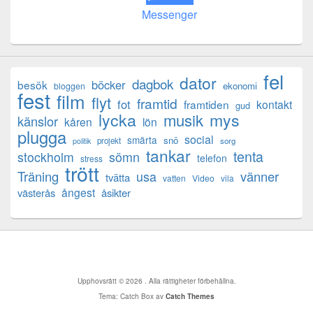
Messenger
fel
dator
dagbok
böcker
besök
ekonomi
bloggen
fest
film
flyt
framtid
fot
framtiden
kontakt
gud
lycka
mys
musik
känslor
kåren
lön
plugga
social
smärta
snö
projekt
sorg
politik
tankar
tenta
sömn
stockholm
telefon
stress
trött
Träning
usa
vänner
tvätta
vatten
Video
vila
ångest
västerås
åsikter
Upphovsrätt © 2026
. Alla rättigheter förbehållna.
Tema: Catch Box av
Catch Themes