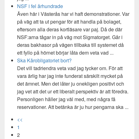
NSF i fel århundrade
Även här i Västerås har vi haft demonstrationer. Var
på väg att ta ut pengar för att handla på bolaget,
eftersom alla deras kortläsare var paj. Då de där
NSF:arna tågar in på väg mot Sigmatorget. Går i
deras bakhasor på vägen tillbaka till systemet då
ett fyllo på hörnet börjar låta dem veta vad ...
Ska Kårobligatoriet bort?
Det vill tadriendra veta vad jag tycker om. För att
vara ärlig har jag inte funderat särskilt mycket på
det ämnet. Men det låter ju onekligen positivt och
jag vet att det ur ett liberalt perspektiv är att föredra.
Personligen håller jag väl med, med några få
reservationer. Att betänka är ju hur pengarna ska ...
<<
1
2