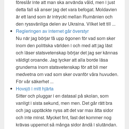
föreslår inte att man ska använda våld, men i just
detta fall så anser jag det vara befogat. Moldavien
är ett land som är intryckt mellan Rumänien och
den ryssvänliga delen av Ukraina. Vilket lett till ...
Regleringen av internet går överstyr
Nu när jag börjar få upp ögonen för vad som sker
inom den politiska världen i och med att jag läst
och läser statsvetenskap börjar det jag ser kännas
väldigt oroande. Jag tycker att alla borde läsa
grunderna inom statsvetenskap för att bli mer
medvetna om vad som sker ovanför våra huvuden.
För vår säkerhet ...
Hovsjö i mitt hjärta
Sitter och pluggar i en datasal på skolan, som
vanligt i sista sekund, men men. Det går rätt bra
och jag upptäckte nyss att det var max åtta sidor
och inte minst. Mycket fint, fast det kommer nog
krävas uppemot så många sidor ändå i slutändan.