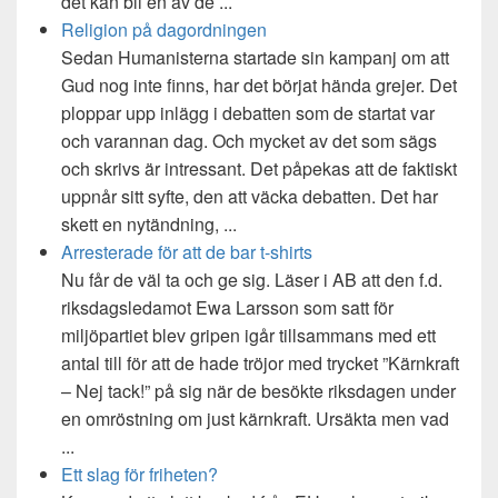
det kan bli en av de ...
Religion på dagordningen
Sedan Humanisterna startade sin kampanj om att
Gud nog inte finns, har det börjat hända grejer. Det
ploppar upp inlägg i debatten som de startat var
och varannan dag. Och mycket av det som sägs
och skrivs är intressant. Det påpekas att de faktiskt
uppnår sitt syfte, den att väcka debatten. Det har
skett en nytändning, ...
Arresterade för att de bar t-shirts
Nu får de väl ta och ge sig. Läser i AB att den f.d.
riksdagsledamot Ewa Larsson som satt för
miljöpartiet blev gripen igår tillsammans med ett
antal till för att de hade tröjor med trycket ”Kärnkraft
– Nej tack!” på sig när de besökte riksdagen under
en omröstning om just kärnkraft. Ursäkta men vad
...
Ett slag för friheten?