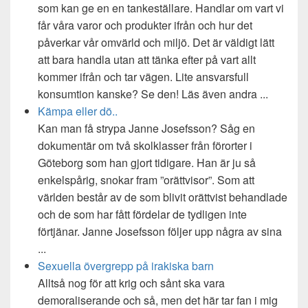
som kan ge en en tankeställare. Handlar om vart vi
får våra varor och produkter ifrån och hur det
påverkar vår omvärld och miljö. Det är väldigt lätt
att bara handla utan att tänka efter på vart allt
kommer ifrån och tar vägen. Lite ansvarsfull
konsumtion kanske? Se den! Läs även andra ...
Kämpa eller dö..
Kan man få strypa Janne Josefsson? Såg en
dokumentär om två skolklasser från förorter i
Göteborg som han gjort tidigare. Han är ju så
enkelspårig, snokar fram ”orättvisor”. Som att
världen består av de som blivit orättvist behandlade
och de som har fått fördelar de tydligen inte
förtjänar. Janne Josefsson följer upp några av sina
...
Sexuella övergrepp på irakiska barn
Alltså nog för att krig och sånt ska vara
demoraliserande och så, men det här tar fan i mig