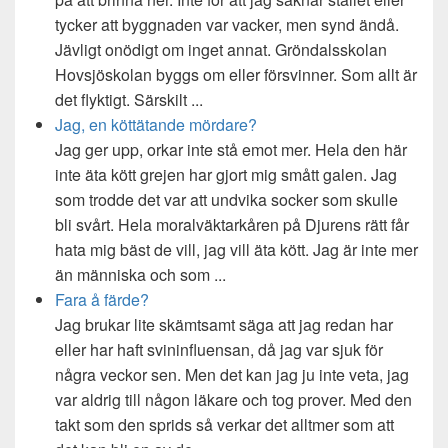
tycker att byggnaden var vacker, men synd ändå.
Jävligt onödigt om inget annat. Gröndalsskolan
Hovsjöskolan byggs om eller försvinner. Som allt är
det flyktigt. Särskilt ...
Jag, en köttätande mördare?
Jag ger upp, orkar inte stå emot mer. Hela den här
inte äta kött grejen har gjort mig smått galen. Jag
som trodde det var att undvika socker som skulle
bli svårt. Hela moralväktarkåren på Djurens rätt får
hata mig bäst de vill, jag vill äta kött. Jag är inte mer
än människa och som ...
Fara å färde?
Jag brukar lite skämtsamt säga att jag redan har
eller har haft svininfluensan, då jag var sjuk för
några veckor sen. Men det kan jag ju inte veta, jag
var aldrig till någon läkare och tog prover. Med den
takt som den sprids så verkar det alltmer som att