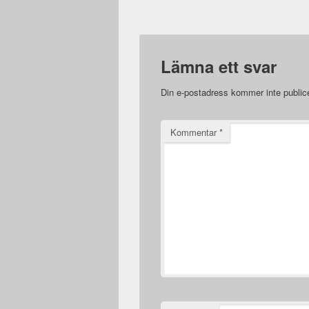
Lämna ett svar
Din e-postadress kommer inte public
Kommentar
*