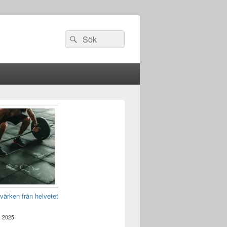
Sök
Sök
efter:
värken från helvetet
, 2025