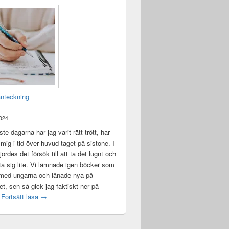
anteckning
2024
te dagarna har jag varit rätt trött, har
t mig i tid över huvud taget på sistone. I
ordes det försök till att ta det lugnt och
a sig lite. Vi lämnade igen böcker som
 med ungarna och lånade nya på
ket, sen så gick jag faktiskt ner på
Mental anteckning
t
Fortsätt läsa
→