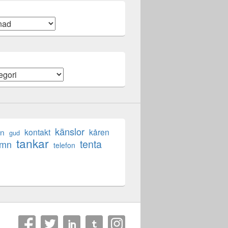
känslor
en
kontakt
kåren
gud
tankar
tenta
ömn
telefon