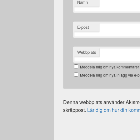
Namn
E-post
Webbplats
Meddela mig om nya kommentarer v
Meddela mig om nya inlägg via e-p
Denna webbplats använder Akismet
skräppost.
Lär dig om hur din kom