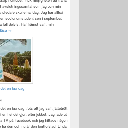
ap i oktober. Fick möjligheten att träna
t avslutningssamtal som jag och min
andledare skulle ha idag. Jag har alltså
 en socionomstudent sen i september,
lla fall delvis. Har främst varit min
Att vara handledare åt en student
 läsa
→
 det en bra dag
24
det en bra dag trots att jag varit jättetrött
i en hel del gjort efter jobbet. Jag lade ut
la TV på Facebook och jag hittade någon
e ha den och nu är den bortforslad. Linda