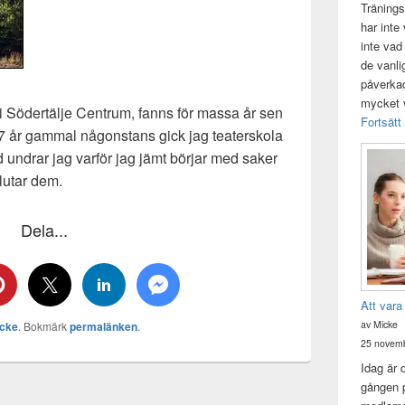
Tränings
har inte
inte vad
de vanli
påverkad 
mycket v
 Södertälje Centrum, fanns för massa år sen
Fortsätt
5-7 år gammal någonstans gick jag teaterskola
d undrar jag varför jag jämt börjar med saker
lutar dem.
Dela...
Att vara
av Micke
cke
. Bokmärk
permalänken
.
25 novemb
Idag är 
gången p