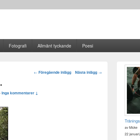
Fotografi
Allmänt tyckande
Poesi
Primära
sidofältet
Post
←
Föregående inlägg
Nästa inlägg
→
Widget
navigation
.
område
—
Inga kommentarer ↓
Tränings
av Micke
22 januari