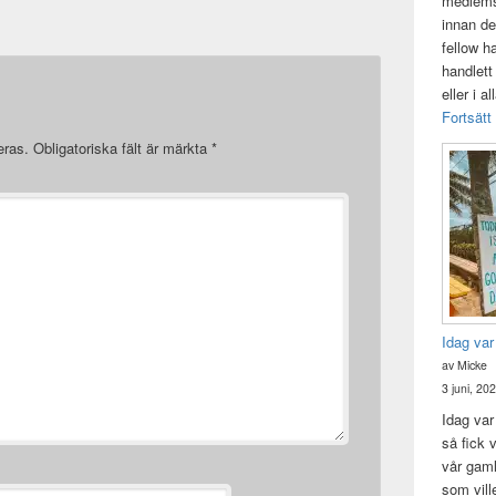
medlemsk
innan de
fellow h
handlett
eller i a
Fortsätt
eras.
Obligatoriska fält är märkta
*
Idag var
av Micke
3 juni, 20
Idag var 
så fick v
vår gam
som vill