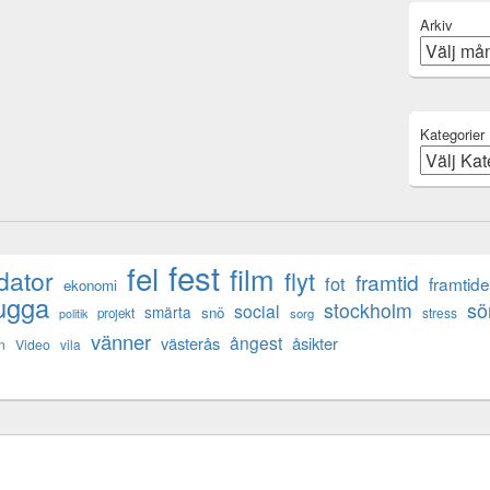
Arkiv
Kategorier
fest
fel
film
dator
flyt
framtid
fot
framtid
ekonomi
ugga
s
stockholm
social
smärta
snö
stress
projekt
sorg
politik
vänner
ångest
västerås
åsikter
n
Video
vila