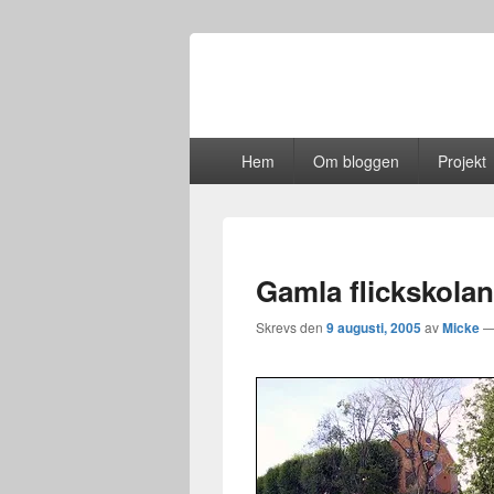
Primär
Hem
Om bloggen
Projekt
meny
Gamla flickskolan
Skrevs den
9 augusti, 2005
av
Micke