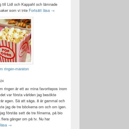
 till Lidl och Kappahl och lämnade
Idag var det en bra dag
 saker som vi inte
Fortsätt läsa
→
m ringen-maraton
024
 ringen är ett av mina favoritepos inom
 det var första världen jag besökte
vår egen. Så att säga. 8 år gammal och
ste jag de tre böckerna om och om igen.
jag förstås sett de tre filmerna, på bio
a flera gånger om på tv. Nu har
Sagan om ringen-maraton
 läsa
→