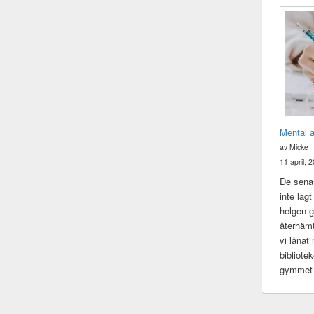
Mental 
av Micke
11 april, 
De senas
inte lag
helgen gj
återhämt
vi lånat
bibliote
gymme