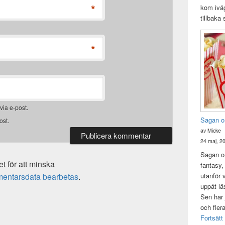
*
kom iväg
tillbaka
*
ia e-post.
Sagan o
ost.
av Micke
24 maj, 2
Sagan om
 för att minska
fantasy,
utanför 
mentarsdata bearbetas
.
uppåt lä
Sen har 
och fler
Fortsätt