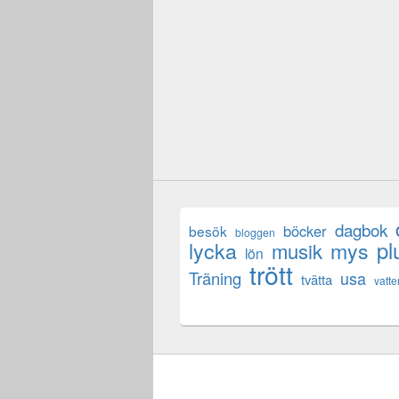
dagbok
böcker
besök
bloggen
lycka
mys
pl
musik
lön
trött
Träning
usa
tvätta
vatte