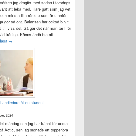
värken jag dragits med sedan i torsdags
 varit att leka med. Hare gått som jag vet
 och minsta lilla rörelse som är utanför
ga gör så ont. Balansen har också blivit
till viss del. Så går det när man tar i för
id träning. Känns ändå bra att
Träningsvärken från helvetet
 läsa
→
 handledare åt en student
er, 2024
det måndag och jag har tränat för andra
å Actic, sen jag signade ett toppenbra