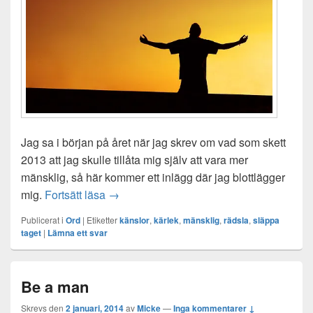
Jag sa i början på året när jag skrev om vad som skett
2013 att jag skulle tillåta mig själv att vara mer
mänsklig, så här kommer ett inlägg där jag blottlägger
Hjärtats ensamma slag
mig.
Fortsätt läsa
→
Publicerat i
Ord
|
Etiketter
känslor
,
kärlek
,
mänsklig
,
rädsla
,
släppa
taget
|
Lämna ett svar
Be a man
Skrevs den
2 januari, 2014
av
Micke
—
Inga kommentarer ↓