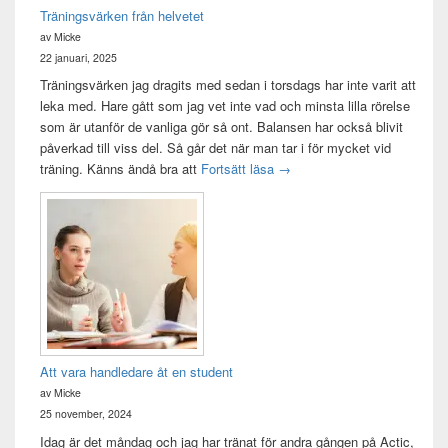
Träningsvärken från helvetet
av Micke
22 januari, 2025
Träningsvärken jag dragits med sedan i torsdags har inte varit att
leka med. Hare gått som jag vet inte vad och minsta lilla rörelse
som är utanför de vanliga gör så ont. Balansen har också blivit
påverkad till viss del. Så går det när man tar i för mycket vid
Träningsvärken från helvetet
träning. Känns ändå bra att
Fortsätt läsa
→
Att vara handledare åt en student
av Micke
25 november, 2024
Idag är det måndag och jag har tränat för andra gången på Actic,