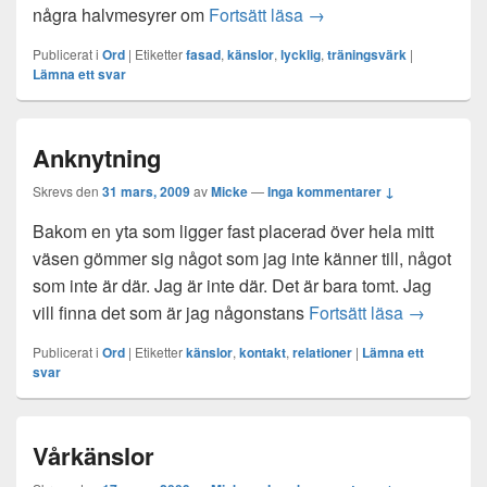
Det är okej att känna
några halvmesyrer om
Fortsätt läsa
→
Publicerat i
Ord
|
Etiketter
fasad
,
känslor
,
lycklig
,
träningsvärk
|
Lämna ett svar
Anknytning
Skrevs den
31 mars, 2009
av
Micke
—
Inga kommentarer ↓
Bakom en yta som ligger fast placerad över hela mitt
väsen gömmer sig något som jag inte känner till, något
som inte är där. Jag är inte där. Det är bara tomt. Jag
Anknytnin
vill finna det som är jag någonstans
Fortsätt läsa
→
Publicerat i
Ord
|
Etiketter
känslor
,
kontakt
,
relationer
|
Lämna ett
svar
Vårkänslor