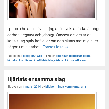
I princip hela mitt liv har jag alltid tyckt att ilska är något
oerhört negativt och jobbigt. Oavsett om det är en
känsla jag själv haft eller om den riktats mot mig eller
Min mest nedtryckta känsla
någon i min närhet..
Fortsätt läsa
→
Publicerat i
blogg100
,
Ord
|
Etiketter
blackout
,
blogg100
,
ilska
,
känslor
,
konflikter
,
konflikträdsla
,
rädsla
|
Lämna ett svar
Hjärtats ensamma slag
Skrevs den
1 mars, 2014
av
Micke
—
Inga kommentarer ↓