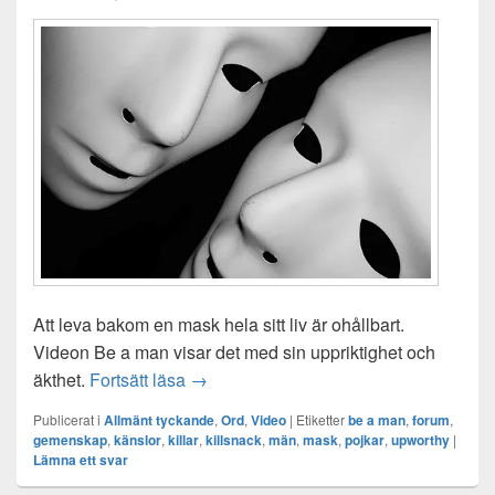
Att leva bakom en mask hela sitt liv är ohållbart.
Videon Be a man visar det med sin uppriktighet och
Be a man
äkthet.
Fortsätt läsa
→
Publicerat i
Allmänt tyckande
,
Ord
,
Video
|
Etiketter
be a man
,
forum
,
gemenskap
,
känslor
,
killar
,
killsnack
,
män
,
mask
,
pojkar
,
upworthy
|
Lämna ett svar