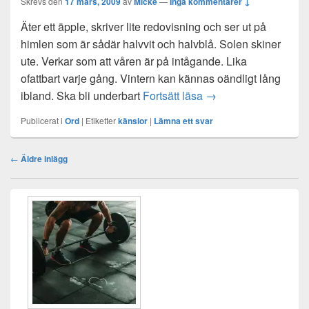
Skrevs den
17 mars, 2009
av
Micke
—
Inga kommentarer ↓
Äter ett äpple, skriver lite redovisning och ser ut på
himlen som är sådär halvvit och halvblå. Solen skiner
ute. Verkar som att våren är på intågande. Lika
ofattbart varje gång. Vintern kan kännas oändligt lång
Vårkänslor
ibland. Ska bli underbart
Fortsätt läsa
→
Publicerat i
Ord
|
Etiketter
känslor
|
Lämna ett svar
Inläggsnavigering
←
Äldre inlägg
Primära
sidofältet
Widget
område