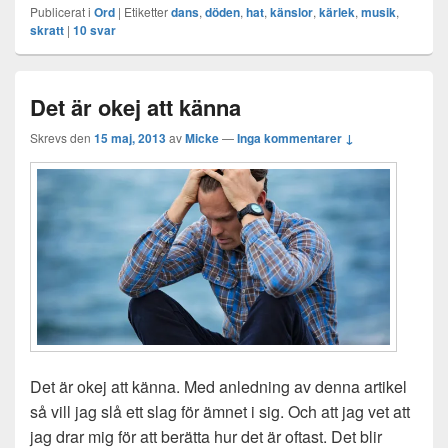
Publicerat i
Ord
|
Etiketter
dans
,
döden
,
hat
,
känslor
,
kärlek
,
musik
,
skratt
|
10
svar
Det är okej att känna
Skrevs den
15 maj, 2013
av
Micke
—
Inga kommentarer ↓
Det är okej att känna. Med anledning av denna artikel
så vill jag slå ett slag för ämnet i sig. Och att jag vet att
jag drar mig för att berätta hur det är oftast. Det blir