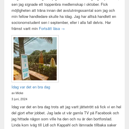
sen jag signade ett toppenbra medlemskap i oktober. Fick
möjligheten att träna innan det avslutningssamtal som jag och
min fellow handledare skulle ha idag. Jag har alltså handlett en
socionomstudent sen i september, eller i alla fall delvis. Har
Att vara handledare åt en student
främst varit min
Fortsätt läsa
→
Idag var det en bra dag
av Micke
3 juni, 2024
Idag var det en bra dag trots att jag varit jättetrött så fick vi en hel
del gjort efter jobbet. Jag lade ut vår gamla TV på Facebook och
jag hittade någon som ville ha den och nu är den bortforslad.
Linda kom iväg till Lidl och Kappahl och lämnade tillbaka saker