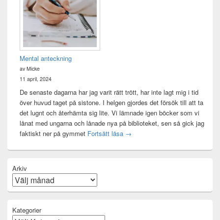
Mental anteckning
av Micke
11 april, 2024
De senaste dagarna har jag varit rätt trött, har inte lagt mig i tid
över huvud taget på sistone. I helgen gjordes det försök till att ta
det lugnt och återhämta sig lite. Vi lämnade igen böcker som vi
lånat med ungarna och lånade nya på biblioteket, sen så gick jag
Mental anteckning
faktiskt ner på gymmet
Fortsätt läsa
→
Arkiv
Kategorier