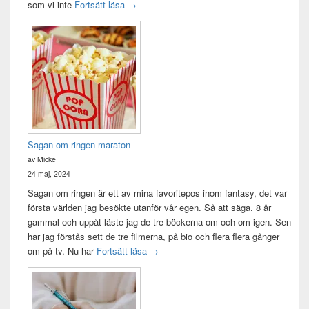
Idag var det en bra dag
som vi inte
Fortsätt läsa
→
Sagan om ringen-maraton
av Micke
24 maj, 2024
Sagan om ringen är ett av mina favoritepos inom fantasy, det var
första världen jag besökte utanför vår egen. Så att säga. 8 år
gammal och uppåt läste jag de tre böckerna om och om igen. Sen
har jag förstås sett de tre filmerna, på bio och flera flera gånger
Sagan om ringen-maraton
om på tv. Nu har
Fortsätt läsa
→