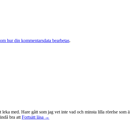
 om hur din kommentarsdata bearbetas
.
t leka med. Hare gått som jag vet inte vad och minsta lilla rörelse som ä
Träningsvärken
 ändå bra att
Fortsätt läsa
→
från
helvetet