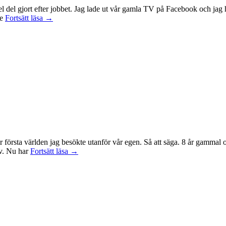
 en hel del gjort efter jobbet. Jag lade ut vår gamla TV på Facebook och 
Idag
te
Fortsätt läsa
→
var
det
en
bra
dag
r första världen jag besökte utanför vår egen. Så att säga. 8 år gammal
Sagan
tv. Nu har
Fortsätt läsa
→
om
ringen-
maraton