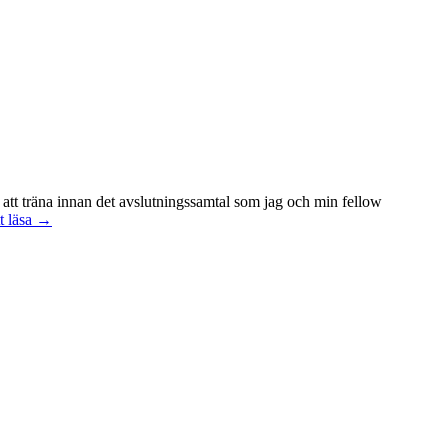
 att träna innan det avslutningssamtal som jag och min fellow
Att
t läsa
→
vara
handledare
åt
en
student