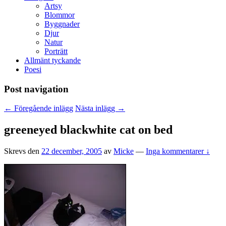
Artsy
Blommor
Byggnader
Djur
Natur
Porträtt
Allmänt tyckande
Poesi
Post navigation
←
Föregående inlägg
Nästa inlägg
→
greeneyed blackwhite cat on bed
Skrevs den
22 december, 2005
av
Micke
—
Inga kommentarer ↓