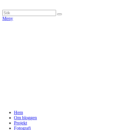
Hoppa
till
Sök
Sök
innehåll
efter:
Meny
Primär
Hem
Om bloggen
meny
Projekt
Fotografi