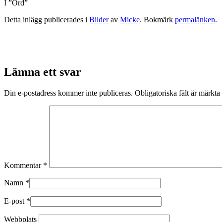
I ”Ord”
Detta inlägg publicerades i
Bilder
av
Micke
. Bokmärk
permalänken
.
Lämna ett svar
Din e-postadress kommer inte publiceras.
Obligatoriska fält är märkta
Kommentar
*
Namn
*
E-post
*
Webbplats