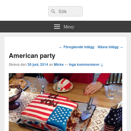
Sök
Sök
efter:
Meny
Post
←
Föregående inlägg
Nästa inlägg
→
navigation
American party
Skrevs den
30 juni, 2014
av
Micke
—
Inga kommentarer ↓