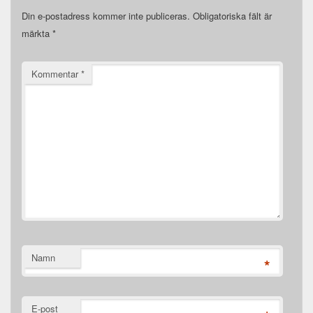
Din e-postadress kommer inte publiceras.
Obligatoriska fält är
märkta
*
Kommentar
*
Namn
*
E-post