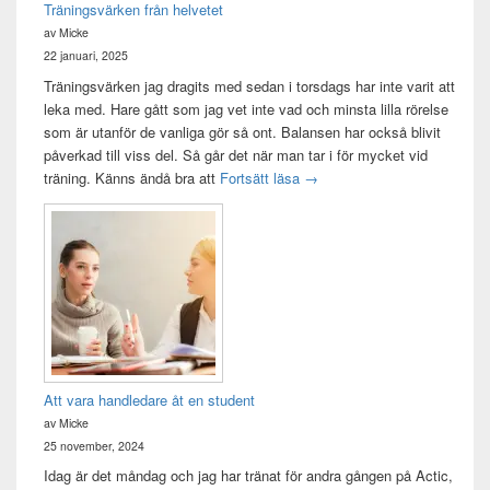
Träningsvärken från helvetet
av Micke
22 januari, 2025
Träningsvärken jag dragits med sedan i torsdags har inte varit att
leka med. Hare gått som jag vet inte vad och minsta lilla rörelse
som är utanför de vanliga gör så ont. Balansen har också blivit
påverkad till viss del. Så går det när man tar i för mycket vid
Träningsvärken från helvetet
träning. Känns ändå bra att
Fortsätt läsa
→
Att vara handledare åt en student
av Micke
25 november, 2024
Idag är det måndag och jag har tränat för andra gången på Actic,