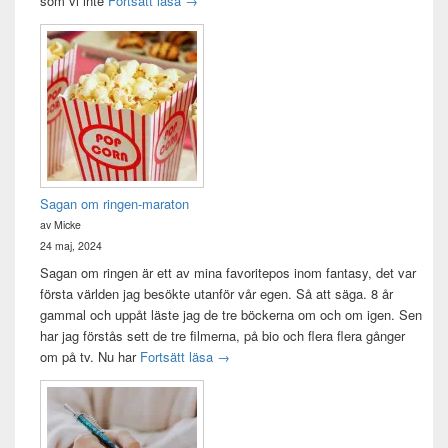
som vi inte
Fortsätt läsa
→
Sagan om ringen-maraton
av Micke
24 maj, 2024
Sagan om ringen är ett av mina favoritepos inom fantasy, det var
första världen jag besökte utanför vår egen. Så att säga. 8 år
gammal och uppåt läste jag de tre böckerna om och om igen. Sen
har jag förstås sett de tre filmerna, på bio och flera flera gånger
Sagan om ringen-maraton
om på tv. Nu har
Fortsätt läsa
→