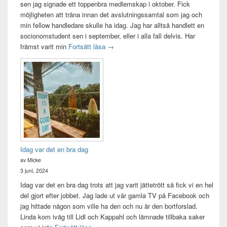
sen jag signade ett toppenbra medlemskap i oktober. Fick
möjligheten att träna innan det avslutningssamtal som jag och
min fellow handledare skulle ha idag. Jag har alltså handlett en
socionomstudent sen i september, eller i alla fall delvis. Har
Att vara handledare åt en student
främst varit min
Fortsätt läsa
→
Idag var det en bra dag
av Micke
3 juni, 2024
Idag var det en bra dag trots att jag varit jättetrött så fick vi en hel
del gjort efter jobbet. Jag lade ut vår gamla TV på Facebook och
jag hittade någon som ville ha den och nu är den bortforslad.
Linda kom iväg till Lidl och Kappahl och lämnade tillbaka saker
Idag var det en bra dag