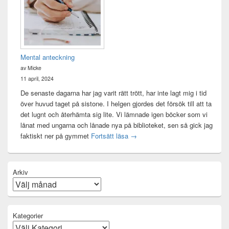
Mental anteckning
av Micke
11 april, 2024
De senaste dagarna har jag varit rätt trött, har inte lagt mig i tid
över huvud taget på sistone. I helgen gjordes det försök till att ta
det lugnt och återhämta sig lite. Vi lämnade igen böcker som vi
lånat med ungarna och lånade nya på biblioteket, sen så gick jag
Mental anteckning
faktiskt ner på gymmet
Fortsätt läsa
→
Arkiv
Kategorier