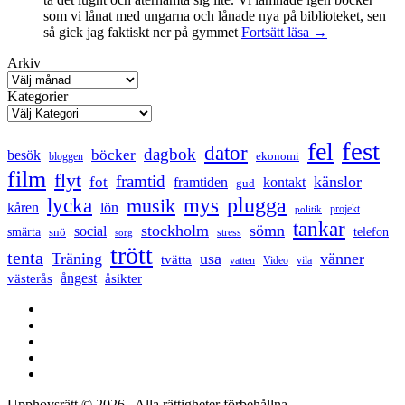
som vi lånat med ungarna och lånade nya på biblioteket, sen
Mental
så gick jag faktiskt ner på gymmet
Fortsätt läsa
→
anteckning
Arkiv
Kategorier
fest
fel
dator
dagbok
böcker
besök
ekonomi
bloggen
film
flyt
framtid
känslor
fot
framtiden
kontakt
gud
lycka
mys
plugga
musik
kåren
lön
projekt
politik
tankar
stockholm
sömn
social
smärta
snö
telefon
stress
sorg
trött
tenta
Träning
usa
vänner
tvätta
vatten
Video
vila
ångest
västerås
åsikter
Facebook
Twitter
LinkedIn
Tumblr
Instagram
Upphovsrätt © 2026
. Alla rättigheter förbehållna.