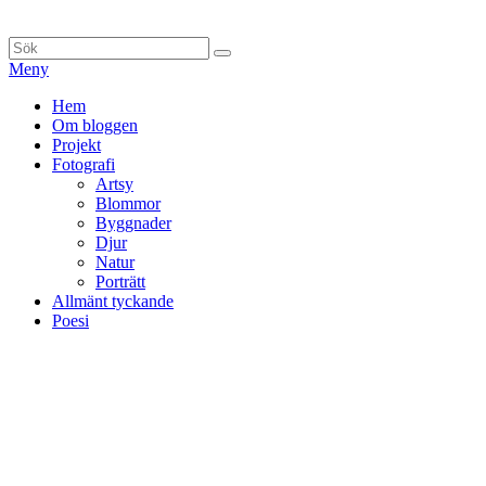
Hoppa
till
Sök
Sök
innehåll
efter:
Meny
Primär
Hem
Om bloggen
meny
Projekt
Fotografi
Artsy
Blommor
Byggnader
Djur
Natur
Porträtt
Allmänt tyckande
Poesi