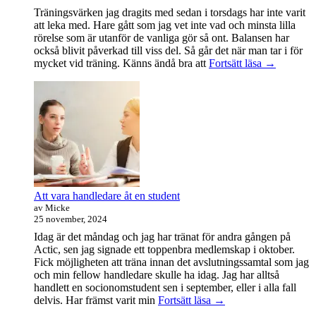
Träningsvärken jag dragits med sedan i torsdags har inte varit
att leka med. Hare gått som jag vet inte vad och minsta lilla
rörelse som är utanför de vanliga gör så ont. Balansen har
också blivit påverkad till viss del. Så går det när man tar i för
Träningsvä
mycket vid träning. Känns ändå bra att
Fortsätt läsa
→
från
helvetet
Att vara handledare åt en student
av Micke
25 november, 2024
Idag är det måndag och jag har tränat för andra gången på
Actic, sen jag signade ett toppenbra medlemskap i oktober.
Fick möjligheten att träna innan det avslutningssamtal som jag
och min fellow handledare skulle ha idag. Jag har alltså
handlett en socionomstudent sen i september, eller i alla fall
Att
delvis. Har främst varit min
Fortsätt läsa
→
vara