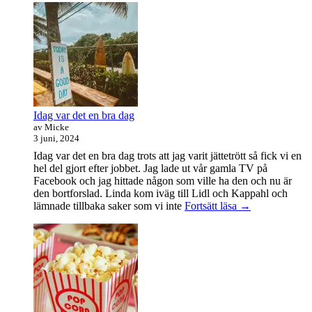
handledare
åt
en
student
Idag var det en bra dag
av Micke
3 juni, 2024
Idag var det en bra dag trots att jag varit jättetrött så fick vi en
hel del gjort efter jobbet. Jag lade ut vår gamla TV på
Facebook och jag hittade någon som ville ha den och nu är
den bortforslad. Linda kom iväg till Lidl och Kappahl och
Idag
lämnade tillbaka saker som vi inte
Fortsätt läsa
→
var
det
en
bra
dag