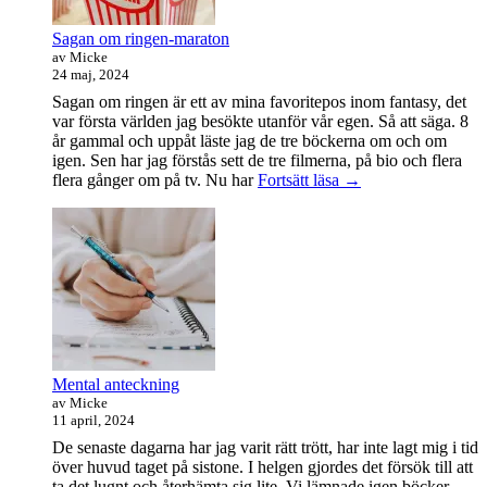
Sagan om ringen-maraton
av Micke
24 maj, 2024
Sagan om ringen är ett av mina favoritepos inom fantasy, det
var första världen jag besökte utanför vår egen. Så att säga. 8
år gammal och uppåt läste jag de tre böckerna om och om
igen. Sen har jag förstås sett de tre filmerna, på bio och flera
Sagan
flera gånger om på tv. Nu har
Fortsätt läsa
→
om
ringen-
maraton
Mental anteckning
av Micke
11 april, 2024
De senaste dagarna har jag varit rätt trött, har inte lagt mig i tid
över huvud taget på sistone. I helgen gjordes det försök till att
ta det lugnt och återhämta sig lite. Vi lämnade igen böcker