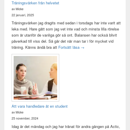
Träningsvärken från helvetet
av Micke
22 januari, 2025
Träningsvärken jag dragits med sedan i torsdags har inte varit att
leka med. Hare gått som jag vet inte vad och minsta lilla rörelse
som är utanför de vanliga gör så ont. Balansen har också blivit
påverkad till viss del. Så går det när man tar i för mycket vid
Träningsvärken från helvetet
träning. Känns ändå bra att
Fortsätt läsa
→
Att vara handledare åt en student
av Micke
25 november, 2024
Idag är det måndag och jag har tränat för andra gången på Actic,