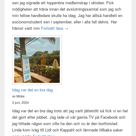
sen jag signade ett toppenbra medlemskap i oktober. Fick
möjligheten att träna innan det avslutningssamtal som jag och
min fellow handledare skulle ha idag. Jag har alltså handlett en
socionomstudent sen i september, eller i alla fall delvis. Har
Att vara handledare åt en student
främst varit min
Fortsätt läsa
→
Idag var det en bra dag
av Micke
3 juni, 2024
Idag var det en bra dag trots att jag varit jättetrött så fick vi en hel
del gjort efter jobbet. Jag lade ut vår gamla TV på Facebook och
jag hittade någon som ville ha den och nu är den bortforslad.
Linda kom iväg till Lidl och Kappahl och lämnade tillbaka saker
Idag var det en bra dag