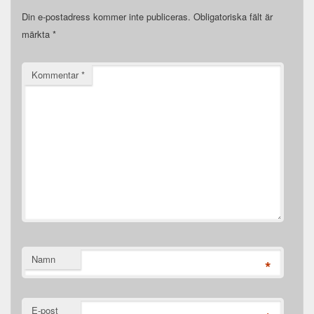
Din e-postadress kommer inte publiceras.
Obligatoriska fält är
märkta
*
Kommentar
*
Namn
*
E-post