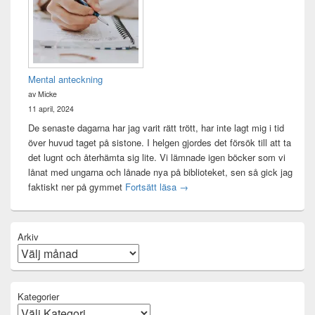
Mental anteckning
av Micke
11 april, 2024
De senaste dagarna har jag varit rätt trött, har inte lagt mig i tid
över huvud taget på sistone. I helgen gjordes det försök till att ta
det lugnt och återhämta sig lite. Vi lämnade igen böcker som vi
lånat med ungarna och lånade nya på biblioteket, sen så gick jag
Mental anteckning
faktiskt ner på gymmet
Fortsätt läsa
→
Arkiv
Kategorier