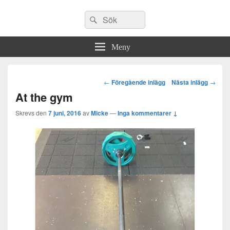
Sök
Sök
efter:
Meny
Post
←
Föregående inlägg
Nästa inlägg
→
navigation
At the gym
Skrevs den
7 juni, 2016
av
Micke
—
Inga kommentarer ↓