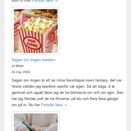
som vi inte
Fortsätt läsa
→
Sagan om ringen-maraton
av Micke
24 maj, 2024
Sagan om ringen är ett av mina favoritepos inom fantasy, det var
första världen jag besökte utanför vår egen. Så att säga. 8 år
gammal och uppåt läste jag de tre böckerna om och om igen. Sen
har jag förstås sett de tre filmerna, på bio och flera flera gånger
Sagan om ringen-maraton
om på tv. Nu har
Fortsätt läsa
→