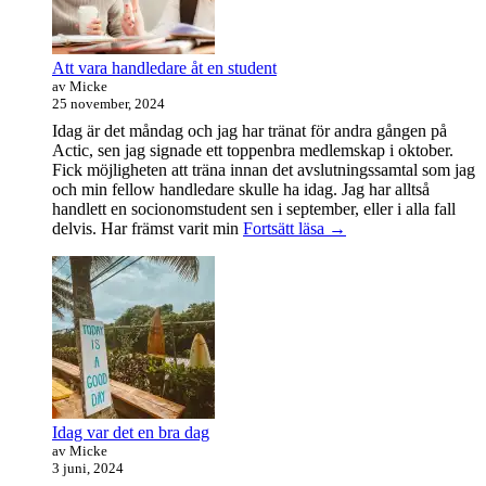
Att vara handledare åt en student
av Micke
25 november, 2024
Idag är det måndag och jag har tränat för andra gången på
Actic, sen jag signade ett toppenbra medlemskap i oktober.
Fick möjligheten att träna innan det avslutningssamtal som jag
och min fellow handledare skulle ha idag. Jag har alltså
handlett en socionomstudent sen i september, eller i alla fall
Att
delvis. Har främst varit min
Fortsätt läsa
→
vara
handledare
åt
en
student
Idag var det en bra dag
av Micke
3 juni, 2024