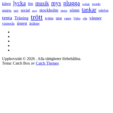
lycka
mys
plugga
musik
kåren
lön
projekt
politik
tankar
stockholm
sömn
social
smärta
snö
telefon
stress
sorg
trött
tenta
Träning
usa
vänner
tvätta
vatten
Video
vila
ångest
västerås
åsikter
Facebook
Twitter
LinkedIn
Tumblr
Instagram
Upphovsrätt © 2026
. Alla rättigheter förbehållna.
Tema: Catch Box av
Catch Themes
Rulla
upp