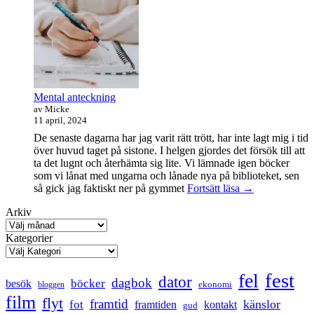
maraton
Mental anteckning
av Micke
11 april, 2024
De senaste dagarna har jag varit rätt trött, har inte lagt mig i tid
över huvud taget på sistone. I helgen gjordes det försök till att
ta det lugnt och återhämta sig lite. Vi lämnade igen böcker
som vi lånat med ungarna och lånade nya på biblioteket, sen
Mental
så gick jag faktiskt ner på gymmet
Fortsätt läsa
→
anteckning
Arkiv
Kategorier
fest
fel
dator
dagbok
böcker
besök
ekonomi
bloggen
film
flyt
framtid
känslor
fot
framtiden
kontakt
gud