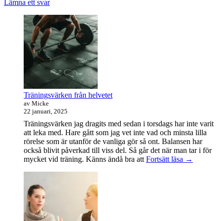
Lämna ett svar
Primära
sidofältet
Widget
område
Träningsvärken från helvetet
av Micke
22 januari, 2025
Träningsvärken jag dragits med sedan i torsdags har inte varit
att leka med. Hare gått som jag vet inte vad och minsta lilla
rörelse som är utanför de vanliga gör så ont. Balansen har
också blivit påverkad till viss del. Så går det när man tar i för
Träningsvä
mycket vid träning. Känns ändå bra att
Fortsätt läsa
→
från
helvetet