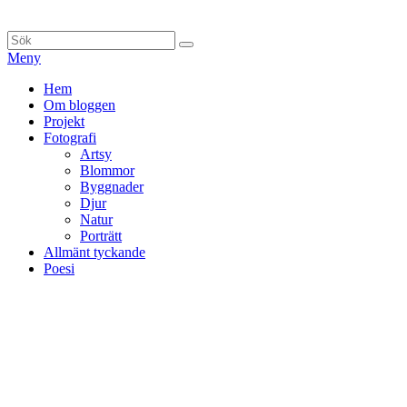
Hoppa
till
Sök
Sök
innehåll
efter:
Meny
Primär
Hem
Om bloggen
meny
Projekt
Fotografi
Artsy
Blommor
Byggnader
Djur
Natur
Porträtt
Allmänt tyckande
Poesi