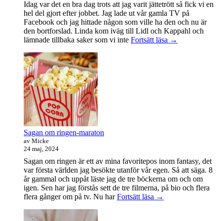
Idag var det en bra dag trots att jag varit jättetrött så fick vi en
hel del gjort efter jobbet. Jag lade ut vår gamla TV på
Facebook och jag hittade någon som ville ha den och nu är
den bortforslad. Linda kom iväg till Lidl och Kappahl och
Idag
lämnade tillbaka saker som vi inte
Fortsätt läsa
→
var
det
en
bra
dag
Sagan om ringen-maraton
av Micke
24 maj, 2024
Sagan om ringen är ett av mina favoritepos inom fantasy, det
var första världen jag besökte utanför vår egen. Så att säga. 8
år gammal och uppåt läste jag de tre böckerna om och om
igen. Sen har jag förstås sett de tre filmerna, på bio och flera
Sagan
flera gånger om på tv. Nu har
Fortsätt läsa
→
om
ringen-