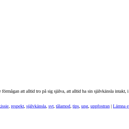
förmågan att alltid tro på sig själva, att alltid ha sin självkänsla intak
kissie
,
respekt
,
självkänsla
,
svt
,
tålamod
,
tips
,
ung
,
uppfostran
|
Lämna et