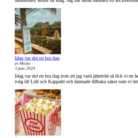
handledare skulle ha idag. Jag har alltså handlett en socionomstud
Idag var det en bra dag
av Micke
3 juni, 2024
Idag var det en bra dag trots att jag varit jättetrött så fick vi
iväg till Lidl och Kappahl och lämnade tillbaka saker som vi in