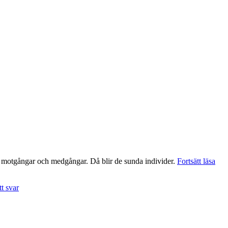
Tip
t, i motgångar och medgångar. Då blir de sunda individer.
Fortsätt läsa
till
dag
t svar
förä