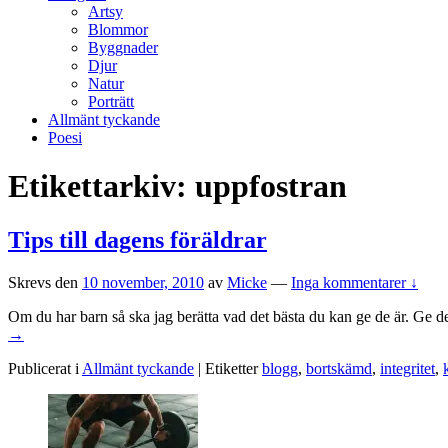
Artsy
Blommor
Byggnader
Djur
Natur
Porträtt
Allmänt tyckande
Poesi
Etikettarkiv:
uppfostran
Tips till dagens föräldrar
Skrevs den
10 november, 2010
av
Micke
—
Inga kommentarer ↓
Om du har barn så ska jag berätta vad det bästa du kan ge de är. Ge de 
→
Publicerat i
Allmänt tyckande
|
Etiketter
blogg
,
bortskämd
,
integritet
,
Primära
sidofältet