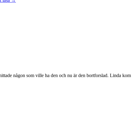
t läsa
→
vara
handledare
åt
en
student
jag hittade någon som ville ha den och nu är den bortforslad. Linda kom