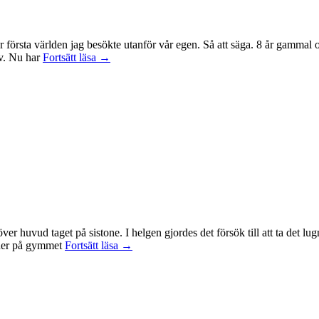
r första världen jag besökte utanför vår egen. Så att säga. 8 år gammal
Sagan
tv. Nu har
Fortsätt läsa
→
om
ringen-
maraton
id över huvud taget på sistone. I helgen gjordes det försök till att ta det
Mental
t ner på gymmet
Fortsätt läsa
→
anteckning