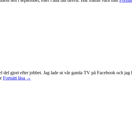
ent sen i september, eller i alla fall delvis. Har främst varit min
Fortsät
 en hel del gjort efter jobbet. Jag lade ut vår gamla TV på Facebook och 
Idag
te
Fortsätt läsa
→
var
det
en
bra
dag