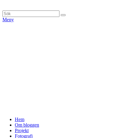
Hoppa
till
Sök
Sök
innehåll
efter:
Meny
Primär
Hem
Om bloggen
meny
Projekt
Fotografi