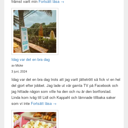
Att vara handledare åt en student
främst varit min
Fortsätt läsa
→
Idag var det en bra dag
av Micke
3 juni, 2024
Idag var det en bra dag trots att jag varit jättetrött så fick vi en hel
del gjort efter jobbet. Jag lade ut vår gamla TV på Facebook och
jag hittade någon som ville ha den och nu är den bortforslad.
Linda kom iväg till Lidl och Kappahl och lämnade tillbaka saker
Idag var det en bra dag
som vi inte
Fortsätt läsa
→