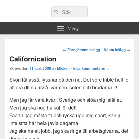
Sök
Sök
efter:
Meny
Post
←
Föregående inlägg
Nästa inlägg
→
navigation
Californication
Skrevs den
11 juni, 2000
av
Micke
—
Inga kommentarer ↓
Skön låt asså, lyssnar på den nu. Det vore inbte helt fel
att dra dit nu asså, värmen, solen och brudarna..!!
Men jag får vara kvar i Sverige och slöa mig istället.
Men jag ska nog ha kul för det!!
Faaan, jag måste ta och rycka upp mig snart, kan ju
inte sitta här hela jävla dagarna.
Jag ska ha ett jobb, jag ska ringa till arbetsgivarna, det
dödar inte mig.