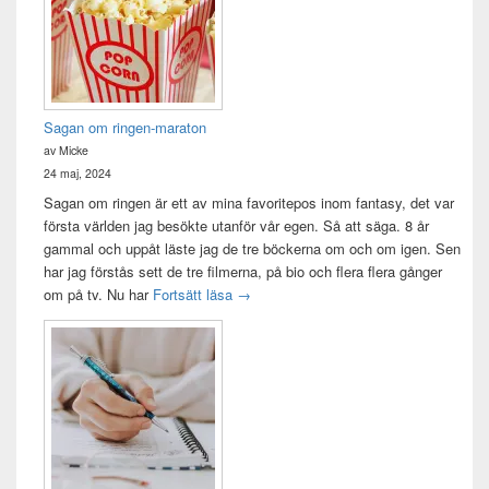
Sagan om ringen-maraton
av Micke
24 maj, 2024
Sagan om ringen är ett av mina favoritepos inom fantasy, det var
första världen jag besökte utanför vår egen. Så att säga. 8 år
gammal och uppåt läste jag de tre böckerna om och om igen. Sen
har jag förstås sett de tre filmerna, på bio och flera flera gånger
Sagan om ringen-maraton
om på tv. Nu har
Fortsätt läsa
→