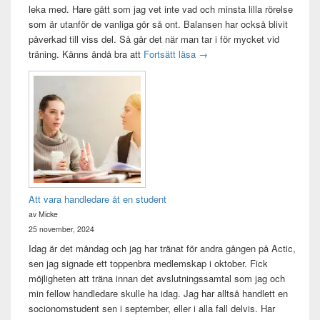
leka med. Hare gått som jag vet inte vad och minsta lilla rörelse
som är utanför de vanliga gör så ont. Balansen har också blivit
påverkad till viss del. Så går det när man tar i för mycket vid
Träningsvärken från helvetet
träning. Känns ändå bra att
Fortsätt läsa
→
Att vara handledare åt en student
av Micke
25 november, 2024
Idag är det måndag och jag har tränat för andra gången på Actic,
sen jag signade ett toppenbra medlemskap i oktober. Fick
möjligheten att träna innan det avslutningssamtal som jag och
min fellow handledare skulle ha idag. Jag har alltså handlett en
socionomstudent sen i september, eller i alla fall delvis. Har