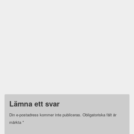
Lämna ett svar
Din e-postadress kommer inte publiceras.
Obligatoriska fält är
märkta
*