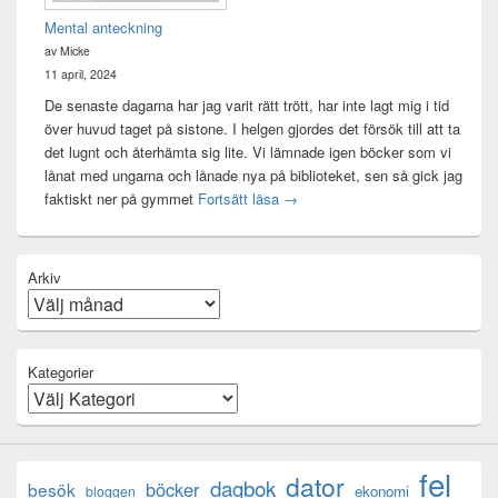
Mental anteckning
av Micke
11 april, 2024
De senaste dagarna har jag varit rätt trött, har inte lagt mig i tid
över huvud taget på sistone. I helgen gjordes det försök till att ta
det lugnt och återhämta sig lite. Vi lämnade igen böcker som vi
lånat med ungarna och lånade nya på biblioteket, sen så gick jag
Mental anteckning
faktiskt ner på gymmet
Fortsätt läsa
→
Arkiv
Kategorier
fel
dator
dagbok
böcker
besök
ekonomi
bloggen