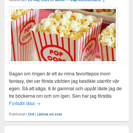
Sagan om ringen är ett av mina favoritepos inom
fantasy, det var första världen jag besökte utanför vår
egen. Så att säga. 8 år gammal och uppåt läste jag de
tre böckerna om och om igen. Sen har jag förstås
Sagan om ringen-maraton
Fortsätt läsa
→
Publicerat i
Ord
|
Lämna ett svar