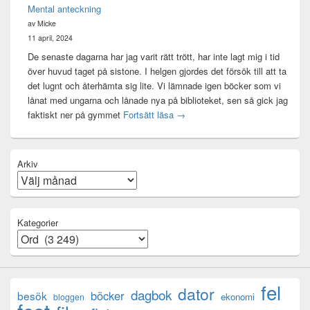
Mental anteckning
av Micke
11 april, 2024
De senaste dagarna har jag varit rätt trött, har inte lagt mig i tid
över huvud taget på sistone. I helgen gjordes det försök till att ta
det lugnt och återhämta sig lite. Vi lämnade igen böcker som vi
lånat med ungarna och lånade nya på biblioteket, sen så gick jag
Mental anteckning
faktiskt ner på gymmet
Fortsätt läsa
→
Arkiv
Kategorier
fel
dator
dagbok
böcker
besök
ekonomi
bloggen