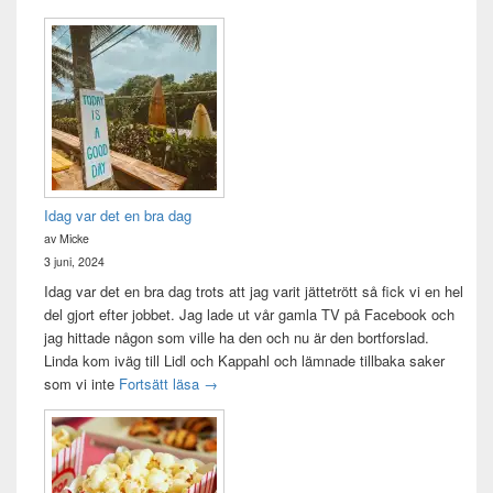
Idag var det en bra dag
av Micke
3 juni, 2024
Idag var det en bra dag trots att jag varit jättetrött så fick vi en hel
del gjort efter jobbet. Jag lade ut vår gamla TV på Facebook och
jag hittade någon som ville ha den och nu är den bortforslad.
Linda kom iväg till Lidl och Kappahl och lämnade tillbaka saker
Idag var det en bra dag
som vi inte
Fortsätt läsa
→