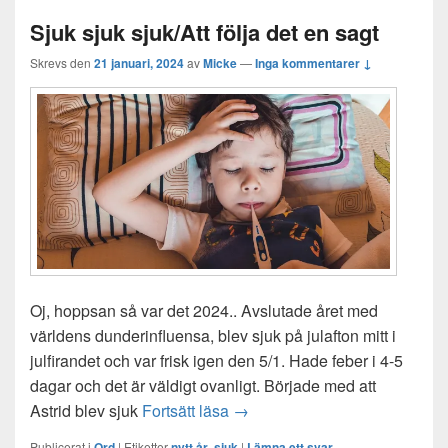
Sjuk sjuk sjuk/Att följa det en sagt
Skrevs den
21 januari, 2024
av
Micke
—
Inga kommentarer ↓
Oj, hoppsan så var det 2024.. Avslutade året med
världens dunderinfluensa, blev sjuk på julafton mitt i
julfirandet och var frisk igen den 5/1. Hade feber i 4-5
dagar och det är väldigt ovanligt. Började med att
Sjuk sjuk sjuk/Att följa det en 
Astrid blev sjuk
Fortsätt läsa
→
Publicerat i
Ord
|
Etiketter
nytt år
,
sjuk
|
Lämna ett svar