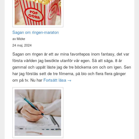
Sagan om ringen-maraton
av Micke
24 maj, 2024
Sagan om ringen är ett av mina favoritepos inom fantasy, det var
första världen jag besökte utanför vår egen. Så att säga. 8 år
gammal och uppåt läste jag de tre böckerna om och om igen. Sen
har jag förstås sett de tre filmerna, på bio och flera flera gånger
Sagan om ringen-maraton
om på tv. Nu har
Fortsätt läsa
→