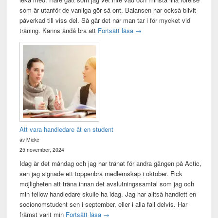
som är utanför de vanliga gör så ont. Balansen har också blivit
påverkad till viss del. Så går det när man tar i för mycket vid
Träningsvärken från helvetet
träning. Känns ändå bra att
Fortsätt läsa
→
Att vara handledare åt en student
av Micke
25 november, 2024
Idag är det måndag och jag har tränat för andra gången på Actic,
sen jag signade ett toppenbra medlemskap i oktober. Fick
möjligheten att träna innan det avslutningssamtal som jag och
min fellow handledare skulle ha idag. Jag har alltså handlett en
socionomstudent sen i september, eller i alla fall delvis. Har
Att vara handledare åt en student
främst varit min
Fortsätt läsa
→