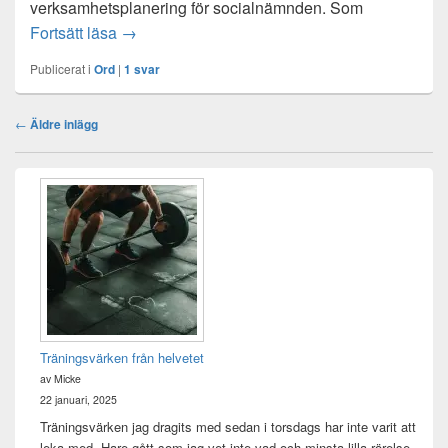
verksamhetsplanering för socialnämnden. Som
Regnig tisdag i oktober
Fortsätt läsa
→
Publicerat i
Ord
|
1
svar
Inläggsnavigering
←
Äldre inlägg
Primära
sidofältet
Widget
område
Träningsvärken från helvetet
av Micke
22 januari, 2025
Träningsvärken jag dragits med sedan i torsdags har inte varit att
leka med. Hare gått som jag vet inte vad och minsta lilla rörelse