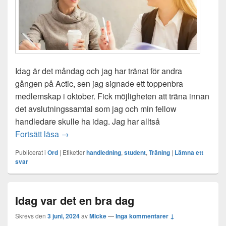
Idag är det måndag och jag har tränat för andra
gången på Actic, sen jag signade ett toppenbra
medlemskap i oktober. Fick möjligheten att träna innan
det avslutningssamtal som jag och min fellow
handledare skulle ha idag. Jag har alltså
Att vara handledare åt en student
Fortsätt läsa
→
Publicerat i
Ord
|
Etiketter
handledning
,
student
,
Träning
|
Lämna ett
svar
Idag var det en bra dag
Skrevs den
3 juni, 2024
av
Micke
—
Inga kommentarer ↓