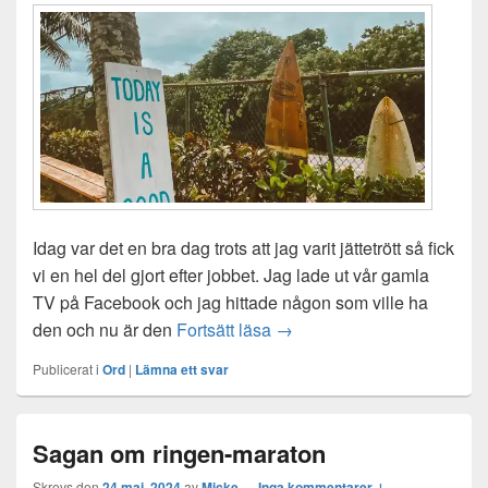
Idag var det en bra dag trots att jag varit jättetrött så fick
vi en hel del gjort efter jobbet. Jag lade ut vår gamla
TV på Facebook och jag hittade någon som ville ha
Idag var det en bra dag
den och nu är den
Fortsätt läsa
→
Publicerat i
Ord
|
Lämna ett svar
Sagan om ringen-maraton
Skrevs den
24 maj, 2024
av
Micke
—
Inga kommentarer ↓