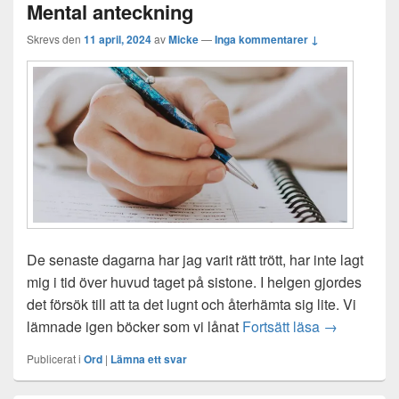
Mental anteckning
Skrevs den
11 april, 2024
av
Micke
—
Inga kommentarer ↓
De senaste dagarna har jag varit rätt trött, har inte lagt
mig i tid över huvud taget på sistone. I helgen gjordes
det försök till att ta det lugnt och återhämta sig lite. Vi
Mental ante
lämnade igen böcker som vi lånat
Fortsätt läsa
→
Publicerat i
Ord
|
Lämna ett svar