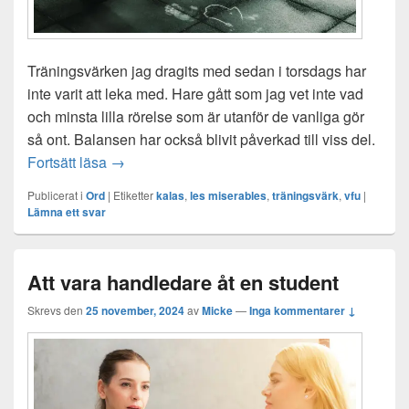
Träningsvärken jag dragits med sedan i torsdags har
inte varit att leka med. Hare gått som jag vet inte vad
och minsta lilla rörelse som är utanför de vanliga gör
så ont. Balansen har också blivit påverkad till viss del.
Träningsvärken från helvetet
Fortsätt läsa
→
Publicerat i
Ord
|
Etiketter
kalas
,
les miserables
,
träningsvärk
,
vfu
|
Lämna ett svar
Att vara handledare åt en student
Skrevs den
25 november, 2024
av
Micke
—
Inga kommentarer ↓