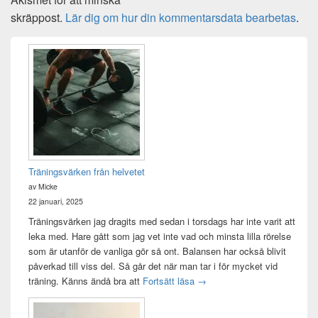
skräppost.
Lär dig om hur din kommentarsdata bearbetas
.
Primära
sidofältet
Widget
område
Träningsvärken från helvetet
av Micke
22 januari, 2025
Träningsvärken jag dragits med sedan i torsdags har inte varit att
leka med. Hare gått som jag vet inte vad och minsta lilla rörelse
som är utanför de vanliga gör så ont. Balansen har också blivit
påverkad till viss del. Så går det när man tar i för mycket vid
Träningsvärken från helvetet
träning. Känns ändå bra att
Fortsätt läsa
→