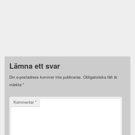
Lämna ett svar
Din e-postadress kommer inte publiceras.
Obligatoriska fält är
märkta
*
Kommentar
*