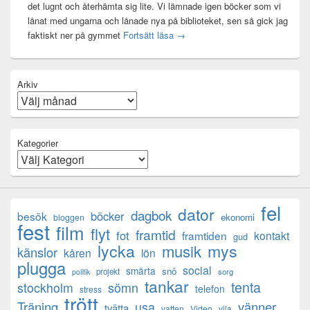
det lugnt och återhämta sig lite. Vi lämnade igen böcker som vi
lånat med ungarna och lånade nya på biblioteket, sen så gick jag
Mental anteckning
faktiskt ner på gymmet
Fortsätt läsa
→
Arkiv
Kategorier
fel
dator
dagbok
böcker
besök
ekonomi
bloggen
fest
film
flyt
framtid
fot
framtiden
kontakt
gud
lycka
mys
musik
känslor
kåren
lön
plugga
social
smärta
snö
projekt
sorg
politik
tankar
tenta
sömn
stockholm
telefon
stress
trött
Träning
usa
vänner
tvätta
vatten
Video
vila