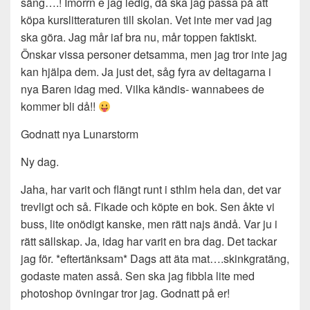
säng….! Imorrn e jag ledig, då ska jag passa på att
köpa kurslitteraturen till skolan. Vet inte mer vad jag
ska göra. Jag mår iaf bra nu, mår toppen faktiskt.
Önskar vissa personer detsamma, men jag tror inte jag
kan hjälpa dem. Ja just det, såg fyra av deltagarna i
nya Baren idag med. Vilka kändis- wannabees de
kommer bli då!!
Godnatt nya Lunarstorm
Ny dag.
Jaha, har varit och flängt runt i sthlm hela dan, det var
trevligt och så. Fikade och köpte en bok. Sen åkte vi
buss, lite onödigt kanske, men rätt najs ändå. Var ju i
rätt sällskap. Ja, idag har varit en bra dag. Det tackar
jag för. *eftertänksam* Dags att äta mat….skinkgratäng,
godaste maten asså. Sen ska jag fibbla lite med
photoshop övningar tror jag. Godnatt på er!