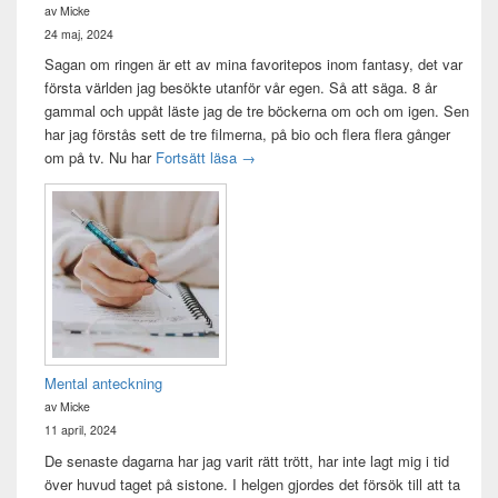
av Micke
24 maj, 2024
Sagan om ringen är ett av mina favoritepos inom fantasy, det var
första världen jag besökte utanför vår egen. Så att säga. 8 år
gammal och uppåt läste jag de tre böckerna om och om igen. Sen
har jag förstås sett de tre filmerna, på bio och flera flera gånger
Sagan om ringen-maraton
om på tv. Nu har
Fortsätt läsa
→
Mental anteckning
av Micke
11 april, 2024
De senaste dagarna har jag varit rätt trött, har inte lagt mig i tid
över huvud taget på sistone. I helgen gjordes det försök till att ta