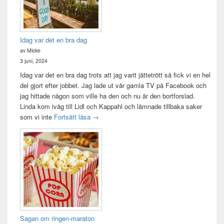
Idag var det en bra dag
av Micke
3 juni, 2024
Idag var det en bra dag trots att jag varit jättetrött så fick vi en hel
del gjort efter jobbet. Jag lade ut vår gamla TV på Facebook och
jag hittade någon som ville ha den och nu är den bortforslad.
Linda kom iväg till Lidl och Kappahl och lämnade tillbaka saker
Idag var det en bra dag
som vi inte
Fortsätt läsa
→
Sagan om ringen-maraton