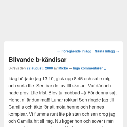
Post
←
Föregående inlägg
Nästa inlägg
→
navigation
Blivande b-kändisar
Skrevs den
22 augusti, 2000
av
Micke
—
Inga kommentarer ↓
Idag började jag 13.10, gick upp 8.45 och satte mig
och surfa lite. Sen bar det av till skolan. Var där och
hade prov. Lite trist. Blev ju mobbad =(( För denna sajt.
Hehe, ni är dumma!!! Lunar rokkar! Sen ringde jag till
Camilla och åkte för att möta henne och hennes
kompisar. Vi flumma runt lite på stan och sen drog jag
och Camilla hit till mig. Nu ligger hon och sover i min