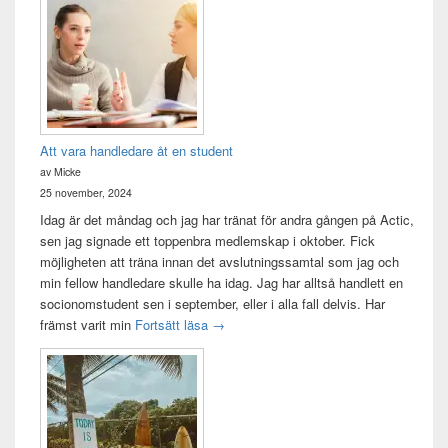
Att vara handledare åt en student
av Micke
25 november, 2024
Idag är det måndag och jag har tränat för andra gången på Actic,
sen jag signade ett toppenbra medlemskap i oktober. Fick
möjligheten att träna innan det avslutningssamtal som jag och
min fellow handledare skulle ha idag. Jag har alltså handlett en
socionomstudent sen i september, eller i alla fall delvis. Har
Att vara handledare åt en student
främst varit min
Fortsätt läsa
→