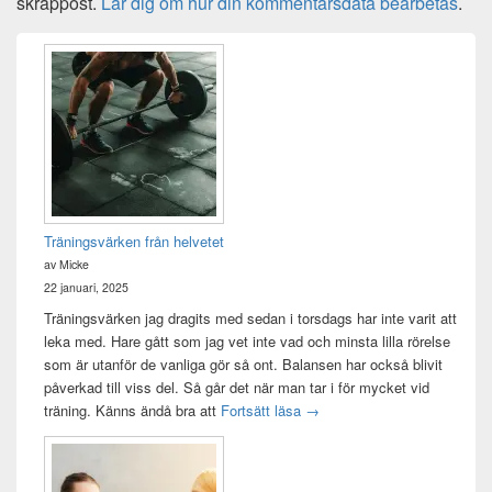
skräppost.
Lär dig om hur din kommentarsdata bearbetas
.
Primära
sidofältet
Widget
område
Träningsvärken från helvetet
av Micke
22 januari, 2025
Träningsvärken jag dragits med sedan i torsdags har inte varit att
leka med. Hare gått som jag vet inte vad och minsta lilla rörelse
som är utanför de vanliga gör så ont. Balansen har också blivit
påverkad till viss del. Så går det när man tar i för mycket vid
Träningsvärken från helvetet
träning. Känns ändå bra att
Fortsätt läsa
→