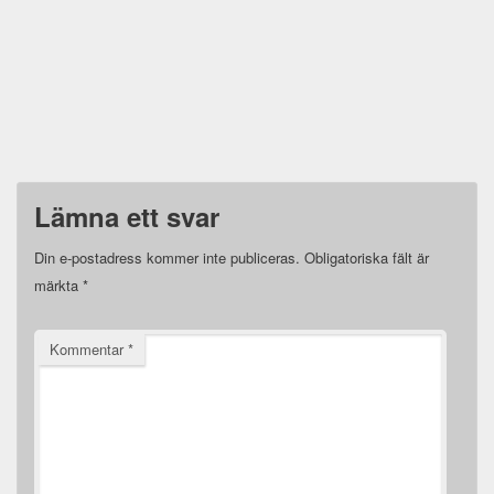
Lämna ett svar
Din e-postadress kommer inte publiceras.
Obligatoriska fält är
märkta
*
Kommentar
*