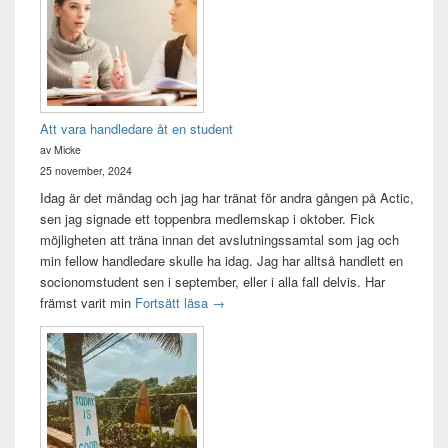
Att vara handledare åt en student
av Micke
25 november, 2024
Idag är det måndag och jag har tränat för andra gången på Actic,
sen jag signade ett toppenbra medlemskap i oktober. Fick
möjligheten att träna innan det avslutningssamtal som jag och
min fellow handledare skulle ha idag. Jag har alltså handlett en
socionomstudent sen i september, eller i alla fall delvis. Har
Att vara handledare åt en student
främst varit min
Fortsätt läsa
→