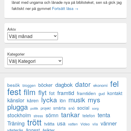
lånat med ungarna och lånade nya på biblioteket, sen så gick jag
Mental anteckning
faktiskt ner på gymmet
Fortsätt läsa
→
Arkiv
Kategorier
fel
dator
dagbok
böcker
besök
ekonomi
bloggen
fest
film
flyt
framtid
fot
framtiden
kontakt
gud
lycka
mys
musik
känslor
kåren
lön
plugga
social
smärta
snö
projekt
sorg
politik
tankar
tenta
sömn
stockholm
telefon
stress
trött
Träning
usa
vänner
tvätta
vatten
Video
vila
ångest
västerås
åsikter