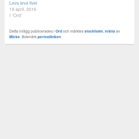
Leva leva livet
19 april, 2016
I ”Ord”
Detta inlägg publicerades i
Ord
och märktes
stockholm
,
tvätta
av
Micke
. Bokmärk
permalänken
.