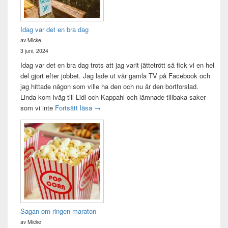
Idag var det en bra dag
av Micke
3 juni, 2024
Idag var det en bra dag trots att jag varit jättetrött så fick vi en hel
del gjort efter jobbet. Jag lade ut vår gamla TV på Facebook och
jag hittade någon som ville ha den och nu är den bortforslad.
Linda kom iväg till Lidl och Kappahl och lämnade tillbaka saker
Idag var det en bra dag
som vi inte
Fortsätt läsa
→
Sagan om ringen-maraton
av Micke