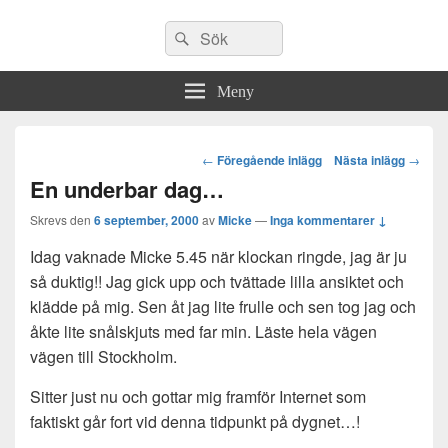
Sök
Sök
efter:
Meny
Post
←
Föregående inlägg
Nästa inlägg
→
navigation
En underbar dag…
Skrevs den
6 september, 2000
av
Micke
—
Inga kommentarer ↓
Idag vaknade Micke 5.45 när klockan ringde, jag är ju
så duktig!! Jag gick upp och tvättade lilla ansiktet och
klädde på mig. Sen åt jag lite frulle och sen tog jag och
åkte lite snålskjuts med far min. Läste hela vägen
vägen till Stockholm.
Sitter just nu och gottar mig framför Internet som
faktiskt går fort vid denna tidpunkt på dygnet…!