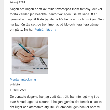
24 maj, 2024
Sagan om ringen är ett av mina favoritepos inom fantasy, det var
första världen jag besökte utanför vår egen. Så att säga. 8 år
gammal och uppåt läste jag de tre böckerna om och om igen. Sen
har jag förstås sett de tre filmerna, på bio och flera flera gånger
Sagan om ringen-maraton
om på tv. Nu har
Fortsätt läsa
→
Mental anteckning
av Micke
11 april, 2024
De senaste dagarna har jag varit rätt trött, har inte lagt mig i tid
över huvud taget på sistone. I helgen gjordes det försök till att ta
det lugnt och återhämta sig lite. Vi lämnade igen böcker som vi