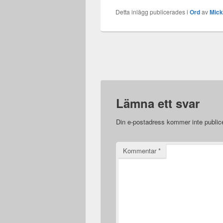
två dagar kvar på
Detta inlägg publicerades i
Ord
av
Mic
arbetsveckan. Samt att
jag ska måla, städa och
flytta. Sen…
Lämna ett svar
Din e-postadress kommer inte public
Kommentar
*