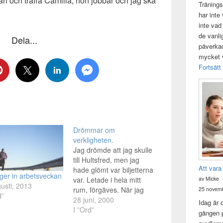
stan och träffa Camilla, hon jobbar och jag ska
Tränings
har inte
inte vad
de vanli
Dela...
påverkad 
mycket v
Fortsätt
Drömmar om
verkligheten.
Jag drömde att jag skulle
till Hultsfred, men jag
Att vara
hade glömt var biljetterna
ger in arbetsveckan
av Micke
var. Letade i hela mitt
usti, 2013
rum, förgäves. När jag
25 novemb
d”
vaknade så tänkte jag att
28 juni, 2000
Idag är 
fan, nu kan jag inteåka,
I ”Ord”
gången p
precis som om det var på