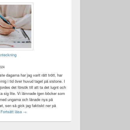
anteckning
2024
te dagarna har jag varit rätt trött, har
t mig i tid över huvud taget på sistone. I
ordes det försök till att ta det lugnt och
a sig lite. Vi lämnade igen böcker som
 med ungarna och lånade nya på
ket, sen så gick jag faktiskt ner på
Mental anteckning
t
Fortsätt läsa
→