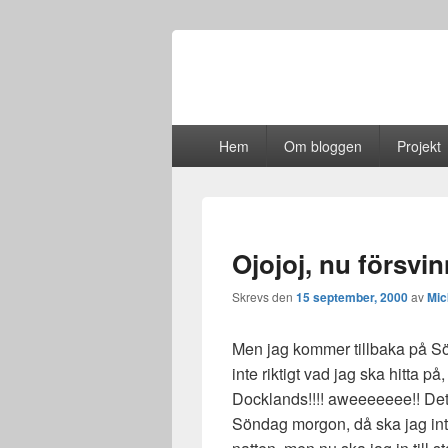
Primär
Hem
Om bloggen
Projekt
meny
Ojojoj, nu försvin
Skrevs den
15 september, 2000
av
Mic
Men jag kommer tillbaka på Sönda
inte riktigt vad jag ska hitta p
Docklands!!!! aweeeeeee!! Det
Söndag morgon, då ska jag int