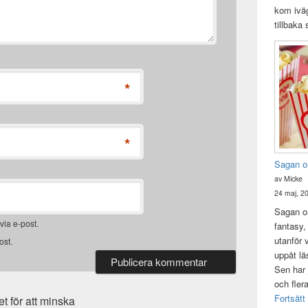
kom iväg
tillbaka
*
*
Sagan o
av Micke
24 maj, 2
Sagan om
ia e-post.
fantasy,
utanför 
ost.
uppåt lä
Sen har 
och fler
Fortsätt
 för att minska