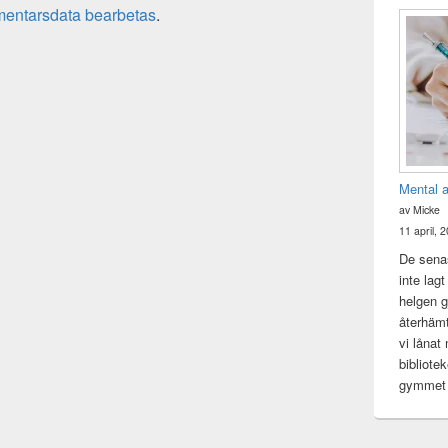
mentarsdata bearbetas
.
Mental 
av Micke
11 april, 
De senas
inte lag
helgen gj
återhämt
vi lånat
bibliote
gymme