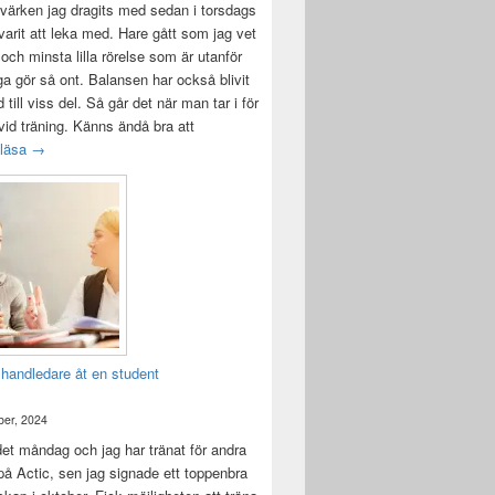
värken jag dragits med sedan i torsdags
 varit att leka med. Hare gått som jag vet
 och minsta lilla rörelse som är utanför
ga gör så ont. Balansen har också blivit
till viss del. Så går det när man tar i för
id träning. Känns ändå bra att
Träningsvärken från helvetet
 läsa
→
 handledare åt en student
er, 2024
det måndag och jag har tränat för andra
å Actic, sen jag signade ett toppenbra