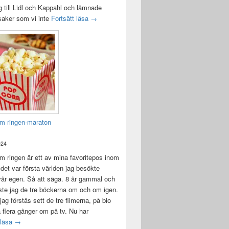
 till Lidl och Kappahl och lämnade
Idag var det en bra dag
 saker som vi inte
Fortsätt läsa
→
m ringen-maraton
024
 ringen är ett av mina favoritepos inom
 det var första världen jag besökte
vår egen. Så att säga. 8 år gammal och
ste jag de tre böckerna om och om igen.
jag förstås sett de tre filmerna, på bio
a flera gånger om på tv. Nu har
Sagan om ringen-maraton
 läsa
→