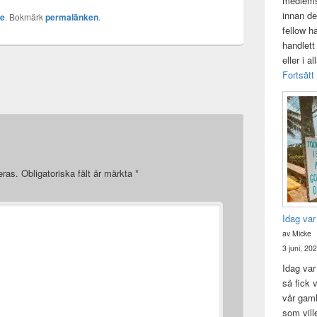
medlemsk
riktigt. Jobbigt att inte
innan de
ke
. Bokmärk
permalänken
.
kunna skilja på dröm och
fellow h
verklighet asså.Snart
handlett
bär…
eller i a
Fortsätt
eras.
Obligatoriska fält är märkta
*
Idag var
av Micke
3 juni, 20
Idag var 
så fick v
vår gam
som vill