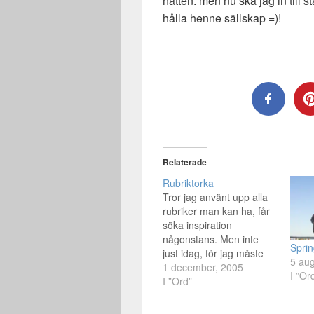
natten. men nu ska jag in till 
hålla henne sällskap =)!
Relaterade
Rubriktorka
Tror jag använt upp alla
rubriker man kan ha, får
söka inspiration
någonstans. Men inte
Sprin
just idag, för jag måste
5 aug
måste sova. Låg och
1 december, 2005
I ”Or
nästan somnade här
I ”Ord”
inunder täcket nyss. Har
till skillnad från de flesta