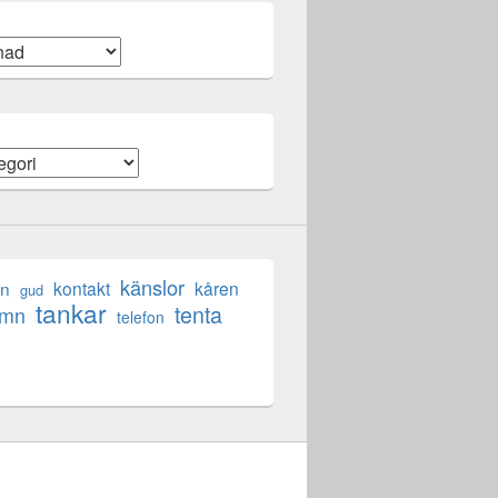
känslor
en
kontakt
kåren
gud
tankar
tenta
ömn
telefon