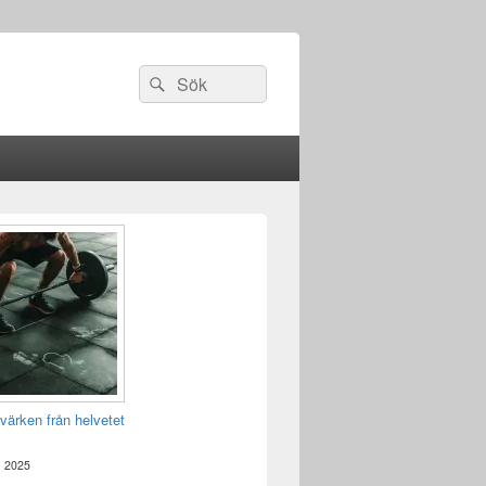
Sök
Sök
efter:
värken från helvetet
, 2025