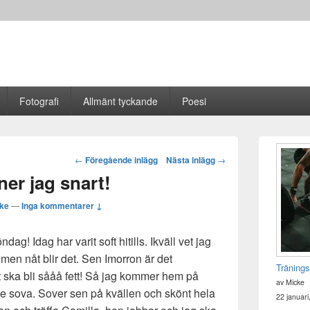
Fotografi
Allmänt tyckande
Poesi
Primära
sidofältet
Post
←
Föregående inlägg
Nästa inlägg
→
Widget
navigation
ner jag snart!
område
ke
—
Inga kommentarer ↓
g! Idag har varit soft hitills. Ikväll vet jag
å, men nåt blir det. Sen Imorron är det
Tränings
 ska bli sååå fett! Så jag kommer hem på
av Micke
e sova. Sover sen på kvällen och skönt hela
22 januari