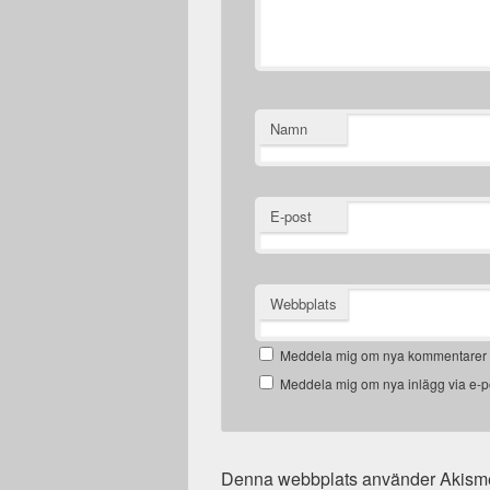
Namn
E-post
Webbplats
Meddela mig om nya kommentarer v
Meddela mig om nya inlägg via e-p
Denna webbplats använder Akismet