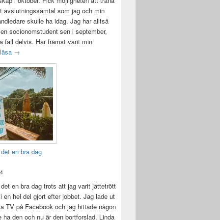
ap i oktober. Fick möjligheten att träna
t avslutningssamtal som jag och min
andledare skulle ha idag. Jag har alltså
 en socionomstudent sen i september,
lla fall delvis. Har främst varit min
Att vara handledare åt en student
 läsa
→
 det en bra dag
24
det en bra dag trots att jag varit jättetrött
i en hel del gjort efter jobbet. Jag lade ut
la TV på Facebook och jag hittade någon
e ha den och nu är den bortforslad. Linda