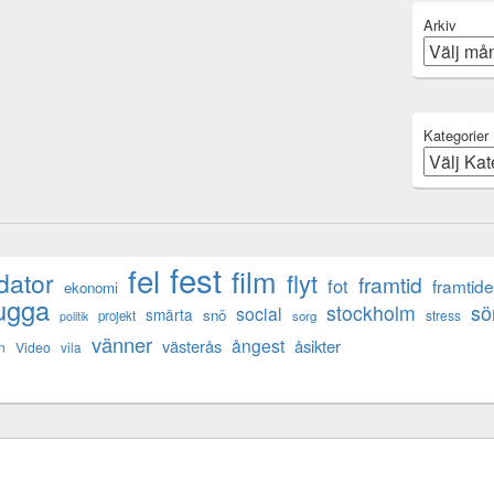
Arkiv
Kategorier
fest
fel
film
dator
flyt
framtid
fot
framtid
ekonomi
ugga
s
stockholm
social
smärta
snö
stress
projekt
sorg
politik
vänner
ångest
västerås
åsikter
n
Video
vila