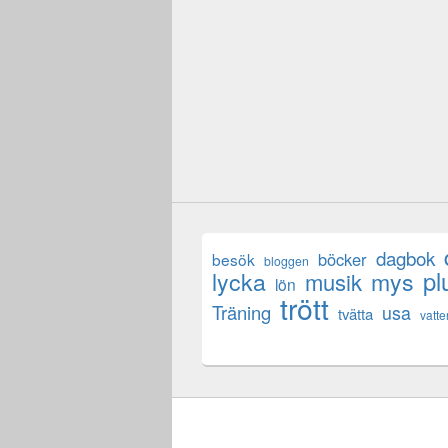
dagbok
böcker
besök
bloggen
lycka
mys
pl
musik
lön
trött
Träning
usa
tvätta
vatte