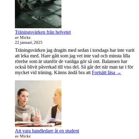
Widget
område
Träningsvärken från helvetet
av Micke
22 januari, 2025
Träningsvärken jag dragits med sedan i torsdags har inte varit
att leka med. Hare gått som jag vet inte vad och minsta lilla
rörelse som är utanför de vanliga gör så ont. Balansen har
också blivit påverkad till viss del. Så går det när man tar i för
Träningsvä
mycket vid träning. Känns ändå bra att
Fortsätt läsa
→
från
helvetet
Att vara handledare åt en student
av Micke