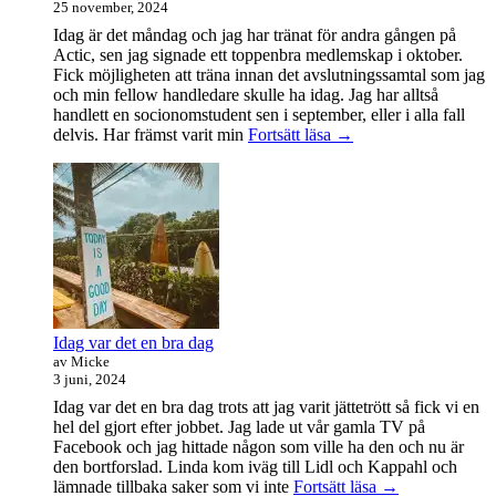
25 november, 2024
Idag är det måndag och jag har tränat för andra gången på
Actic, sen jag signade ett toppenbra medlemskap i oktober.
Fick möjligheten att träna innan det avslutningssamtal som jag
och min fellow handledare skulle ha idag. Jag har alltså
handlett en socionomstudent sen i september, eller i alla fall
Att
delvis. Har främst varit min
Fortsätt läsa
→
vara
handledare
åt
en
student
Idag var det en bra dag
av Micke
3 juni, 2024
Idag var det en bra dag trots att jag varit jättetrött så fick vi en
hel del gjort efter jobbet. Jag lade ut vår gamla TV på
Facebook och jag hittade någon som ville ha den och nu är
den bortforslad. Linda kom iväg till Lidl och Kappahl och
Idag
lämnade tillbaka saker som vi inte
Fortsätt läsa
→