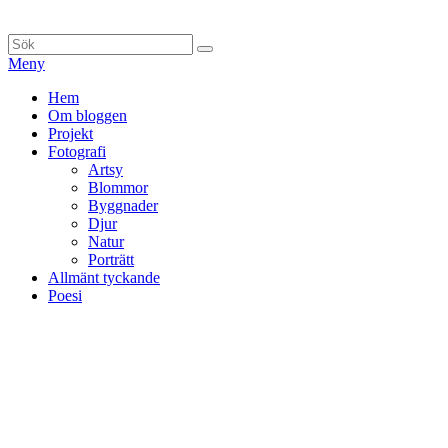
Hoppa
till
Sök
Sök
innehåll
efter:
Meny
Primär
Hem
Om bloggen
meny
Projekt
Fotografi
Artsy
Blommor
Byggnader
Djur
Natur
Porträtt
Allmänt tyckande
Poesi