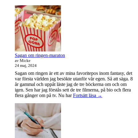
var
det
en
bra
dag
Sagan om ringen-maraton
av Micke
24 maj, 2024
Sagan om ringen är ett av mina favoritepos inom fantasy, det
var första världen jag besökte utanför vår egen. Så att säga. 8
år gammal och uppåt läste jag de tre böckerna om och om
igen. Sen har jag förstås sett de tre filmerna, på bio och flera
Sagan
flera gånger om på tv. Nu har
Fortsätt läsa
→
om
ringen-
maraton