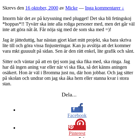
Skrevs den
16 oktober, 2000
av
Micke
—
Inga kommentarer ↓
Imorrn bär det av på kryssning med plugget! Det ska bli fetingskoj
*hoppas*!! Tyvärr ska inte alla roliga personer med, men det går väl
inte att göra nåt åt. Får nöja sig med de som ska med =)!
Jag är jätteduttig, har nästan gjort klart mitt projekt, ska bara skriva
lite till och göra vissa finjusteringar. Kan ju avslöja att det kommer
vara mkt guuuult på sidan. Sen är den rätt enkel, lite grafik och sånt.
Sitter och väntar på att en tjej som jag ska fika med, ska ringa. Jag
har då ingen aning var eller när vi ska fika, så det känns aningen
osäkert. Hon är väl i Bromma just nu, där hon jobbar. Och jag sitter
på skolan och undrar om jag ska åka hem eller stanna kvar i stora
stan.
Dela...
Facebook
Pinterest