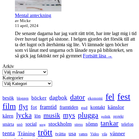
Mental anteckning
av Micke
11 april, 2024
De senaste dagarna har jag varit rätt trött, har inte lagt mig i tid
över huvud taget på sistone. I helgen gjordes det försök till att
ta det lugnt och återhämta sig lite. Vi lämnade igen böcker
som vi lånat med ungarna och lånade nya på biblioteket, sen
Mental
så gick jag faktiskt ner på gymmet
Fortsätt läsa
→
anteckning
Arkiv
Kategorier
fest
fel
dator
dagbok
böcker
besök
ekonomi
bloggen
film
flyt
framtid
känslor
fot
framtiden
kontakt
gud
lycka
mys
plugga
musik
kåren
lön
projekt
politik
tankar
stockholm
sömn
social
smärta
snö
telefon
stress
sorg
trött
tenta
Träning
usa
vänner
tvätta
vatten
Video
vila