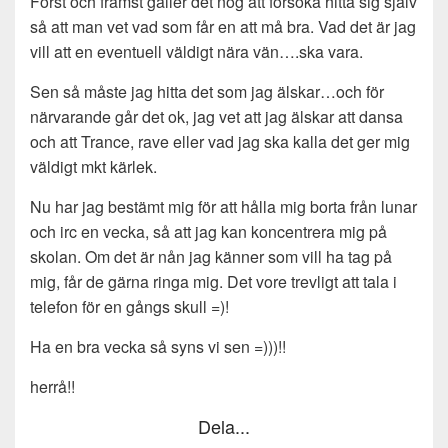
Först och främst gäller det nog att försöka hitta sig själv
så att man vet vad som får en att må bra. Vad det är jag
vill att en eventuell väldigt nära vän….ska vara.
Sen så måste jag hitta det som jag älskar…och för
närvarande går det ok, jag vet att jag älskar att dansa
och att Trance, rave eller vad jag ska kalla det ger mig
väldigt mkt kärlek.
Nu har jag bestämt mig för att hålla mig borta från lunar
och irc en vecka, så att jag kan koncentrera mig på
skolan. Om det är nån jag känner som vill ha tag på
mig, får de gärna ringa mig. Det vore trevligt att tala i
telefon för en gångs skull =)!
Ha en bra vecka så syns vi sen =)))!!
herrå!!
Dela...