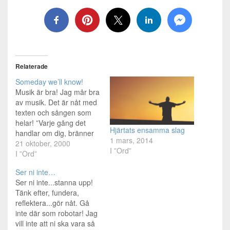
Relaterade
Someday we’ll know!
Musik är bra! Jag mår bra
av musik. Det är nåt med
texten och sången som
helar! ”Varje gång det
Hjärtats ensamma slag
handlar om dig, bränner
1 mars, 2014
det till i mig. Det händer
21 oktober, 2000
I ”Ord”
att jag längtar!” Ibland
I ”Ord”
hittar man låtar som
Ser ni inte…
säger saker tio ggr bättre
Ser ni inte...stanna upp!
än vad ord gör....! Det
Tänk efter, fundera,
älskar jag.…
reflektera...gör nåt. Gå
inte där som robotar! Jag
vill inte att ni ska vara så