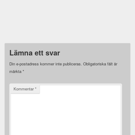
Lämna ett svar
Din e-postadress kommer inte publiceras.
Obligatoriska fält är
märkta
*
Kommentar
*