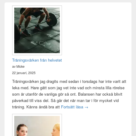
Primära
sidofältet
Widget
område
Träningsvärken från helvetet
av Micke
22 januari, 2025
Träningsvärken jag dragits med sedan i torsdags har inte varit att
leka med. Hare gått som jag vet inte vad och minsta lilla rörelse
som är utanför de vanliga gör så ont. Balansen har också blivit
påverkad till viss del. Så går det när man tar i för mycket vid
Träningsvärken från helvetet
träning. Känns ändå bra att
Fortsätt läsa
→