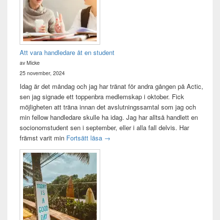
Att vara handledare åt en student
av Micke
25 november, 2024
Idag är det måndag och jag har tränat för andra gången på Actic,
sen jag signade ett toppenbra medlemskap i oktober. Fick
möjligheten att träna innan det avslutningssamtal som jag och
min fellow handledare skulle ha idag. Jag har alltså handlett en
socionomstudent sen i september, eller i alla fall delvis. Har
Att vara handledare åt en student
främst varit min
Fortsätt läsa
→