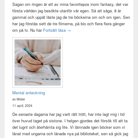
Sagan om ringen är ett av mina favoritepos inom fantasy, det var
första världen jag besökte utanför vår egen. Så att säga. 8 år
gammal och uppåt läste jag de tre böckerna om och om igen. Sen
har jag förstås sett de tre filmerna, på bio och flera flera gånger
Sagan om ringen-maraton
om på tv. Nu har
Fortsätt läsa
→
Mental anteckning
av Micke
11 april, 2024
De senaste dagarna har jag varit rätt trött, har inte lagt mig i tid
över huvud taget på sistone. I helgen gjordes det försök till att ta
det lugnt och återhämta sig lite. Vi lämnade igen böcker som vi
lånat med ungarna och lånade nya på biblioteket, sen så gick jag