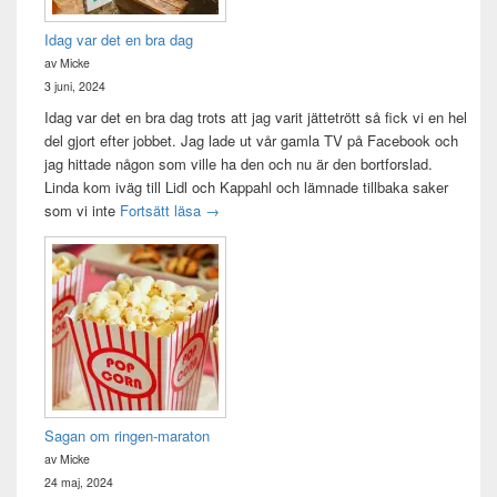
Idag var det en bra dag
av Micke
3 juni, 2024
Idag var det en bra dag trots att jag varit jättetrött så fick vi en hel
del gjort efter jobbet. Jag lade ut vår gamla TV på Facebook och
jag hittade någon som ville ha den och nu är den bortforslad.
Linda kom iväg till Lidl och Kappahl och lämnade tillbaka saker
Idag var det en bra dag
som vi inte
Fortsätt läsa
→
Sagan om ringen-maraton
av Micke
24 maj, 2024