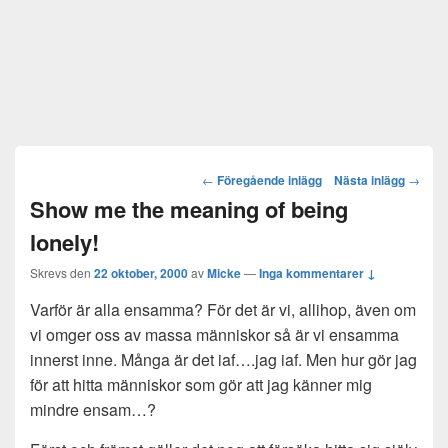
Post
←
Föregående inlägg
Nästa inlägg
→
navigation
Show me the meaning of being
lonely!
Skrevs den
22 oktober, 2000
av
Micke
—
Inga kommentarer ↓
Varför är alla ensamma? För det är vi, allihop, även om
vi omger oss av massa människor så är vi ensamma
innerst inne. Många är det iaf….jag iaf. Men hur gör jag
för att hitta människor som gör att jag känner mig
mindre ensam…?