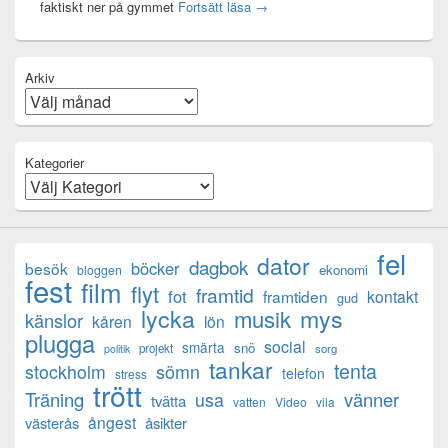
Mental anteckning
faktiskt ner på gymmet
Fortsätt läsa
→
Arkiv
Kategorier
fel
dator
dagbok
böcker
besök
ekonomi
bloggen
fest
film
flyt
framtid
fot
framtiden
kontakt
gud
lycka
mys
musik
känslor
kåren
lön
plugga
social
smärta
snö
projekt
sorg
politik
tankar
tenta
sömn
stockholm
telefon
stress
trött
Träning
usa
vänner
tvätta
vatten
Video
vila
ångest
västerås
åsikter