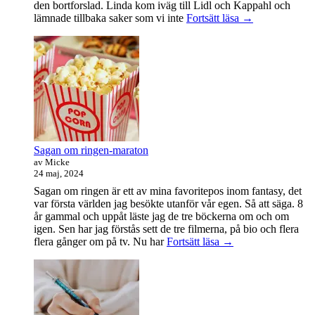
den bortforslad. Linda kom iväg till Lidl och Kappahl och
Idag
lämnade tillbaka saker som vi inte
Fortsätt läsa
→
var
det
en
bra
dag
Sagan om ringen-maraton
av Micke
24 maj, 2024
Sagan om ringen är ett av mina favoritepos inom fantasy, det
var första världen jag besökte utanför vår egen. Så att säga. 8
år gammal och uppåt läste jag de tre böckerna om och om
igen. Sen har jag förstås sett de tre filmerna, på bio och flera
Sagan
flera gånger om på tv. Nu har
Fortsätt läsa
→
om
ringen-
maraton