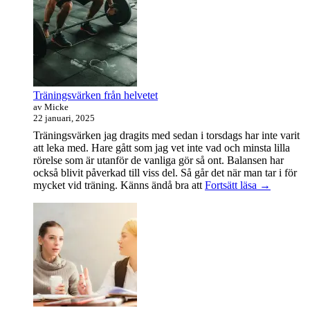
sidofältet
Widget
område
Träningsvärken från helvetet
av Micke
22 januari, 2025
Träningsvärken jag dragits med sedan i torsdags har inte varit
att leka med. Hare gått som jag vet inte vad och minsta lilla
rörelse som är utanför de vanliga gör så ont. Balansen har
också blivit påverkad till viss del. Så går det när man tar i för
Träningsvä
mycket vid träning. Känns ändå bra att
Fortsätt läsa
→
från
helvetet