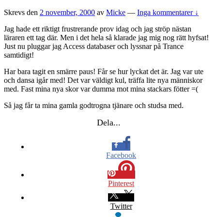
Skrevs den
2 november, 2000
av
Micke
—
Inga kommentarer ↓
Jag hade ett riktigt frustrerande prov idag och jag ströp nästan
läraren ett tag där. Men i det hela så klarade jag mig nog rätt hyfsat!
Just nu pluggar jag Access databaser och lyssnar på Trance
samtidigt!
Har bara tagit en smärre paus! Får se hur lyckat det är. Jag var ute
och dansa igår med! Det var väldigt kul, träffa lite nya människor
med. Fast mina nya skor var dumma mot mina stackars fötter =(
Så jag får ta mina gamla godtrogna tjänare och studsa med.
Dela...
Facebook
Pinterest
Twitter