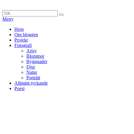
Hoppa
till
Sök
Sök
innehåll
efter:
Meny
Primär
Hem
Om bloggen
meny
Projekt
Fotografi
Artsy
Blommor
Byggnader
Djur
Natur
Porträtt
Allmänt tyckande
Poesi