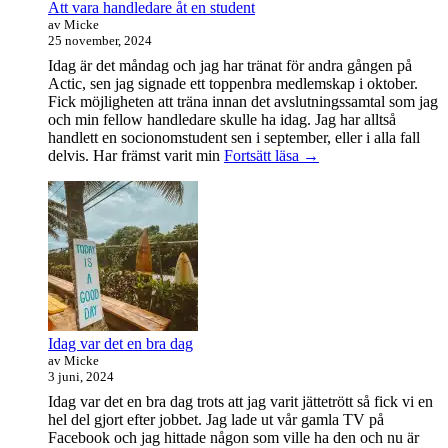
Att vara handledare åt en student
av Micke
25 november, 2024
Idag är det måndag och jag har tränat för andra gången på
Actic, sen jag signade ett toppenbra medlemskap i oktober.
Fick möjligheten att träna innan det avslutningssamtal som jag
och min fellow handledare skulle ha idag. Jag har alltså
handlett en socionomstudent sen i september, eller i alla fall
Att
delvis. Har främst varit min
Fortsätt läsa
→
vara
handledare
åt
en
student
Idag var det en bra dag
av Micke
3 juni, 2024
Idag var det en bra dag trots att jag varit jättetrött så fick vi en
hel del gjort efter jobbet. Jag lade ut vår gamla TV på
Facebook och jag hittade någon som ville ha den och nu är