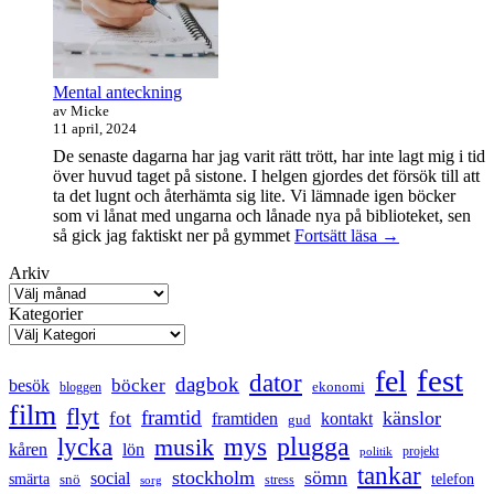
Mental anteckning
av Micke
11 april, 2024
De senaste dagarna har jag varit rätt trött, har inte lagt mig i tid
över huvud taget på sistone. I helgen gjordes det försök till att
ta det lugnt och återhämta sig lite. Vi lämnade igen böcker
som vi lånat med ungarna och lånade nya på biblioteket, sen
Mental
så gick jag faktiskt ner på gymmet
Fortsätt läsa
→
anteckning
Arkiv
Kategorier
fest
fel
dator
dagbok
böcker
besök
ekonomi
bloggen
film
flyt
framtid
känslor
fot
framtiden
kontakt
gud
lycka
mys
plugga
musik
kåren
lön
projekt
politik
tankar
stockholm
sömn
social
smärta
snö
telefon
stress
sorg