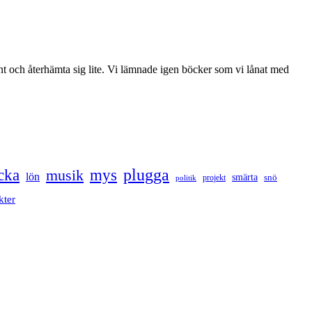
 lugnt och återhämta sig lite. Vi lämnade igen böcker som vi lånat med
cka
mys
plugga
musik
lön
smärta
snö
projekt
politik
kter