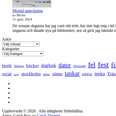
Mental anteckning
av Micke
11 april, 2024
De senaste dagarna har jag varit rätt trött, har inte lagt mig i t
ungarna och lånade nya på biblioteket, sen så gick jag faktisk
Arkiv
Kategorier
fest
fel
f
dator
dagbok
böcker
besök
ekonomi
bloggen
tankar
tenta
stockholm
sömn
Trän
social
telefon
stress
sorg
Facebook
Twitter
LinkedIn
Tumblr
Instagram
Upphovsrätt © 2026
. Alla rättigheter förbehållna.
Tema: Catch Box av
Catch Themes