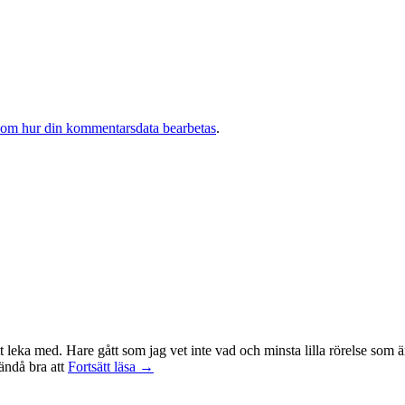
 om hur din kommentarsdata bearbetas
.
t leka med. Hare gått som jag vet inte vad och minsta lilla rörelse som ä
Träningsvärken
 ändå bra att
Fortsätt läsa
→
från
helvetet