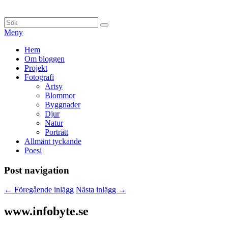
Hoppa
till
Sök
Sök
innehåll
efter:
Meny
Primär
Hem
Om bloggen
meny
Projekt
Fotografi
Artsy
Blommor
Byggnader
Djur
Natur
Porträtt
Allmänt tyckande
Poesi
Post navigation
←
Föregående inlägg
Nästa inlägg
→
www.infobyte.se