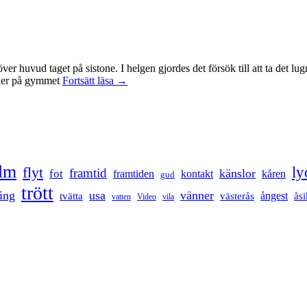
id över huvud taget på sistone. I helgen gjordes det försök till att ta det
Mental
t ner på gymmet
Fortsätt läsa
→
anteckning
ilm
ly
flyt
framtid
känslor
fot
framtiden
kontakt
kåren
gud
trött
ing
usa
vänner
ångest
tvätta
västerås
åsi
vatten
Video
vila