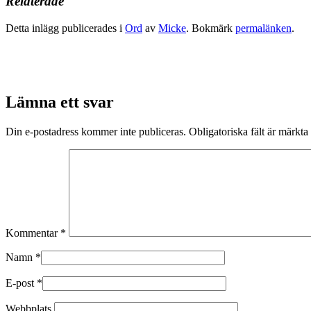
Relaterade
Detta inlägg publicerades i
Ord
av
Micke
. Bokmärk
permalänken
.
Lämna ett svar
Din e-postadress kommer inte publiceras.
Obligatoriska fält är märkta
Kommentar
*
Namn
*
E-post
*
Webbplats