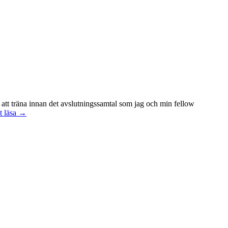
 att träna innan det avslutningssamtal som jag och min fellow
Att
t läsa
→
vara
handledare
åt
en
student