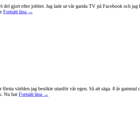
 en hel del gjort efter jobbet. Jag lade ut vår gamla TV på Facebook och 
Idag
te
Fortsätt läsa
→
var
det
en
bra
dag
r första världen jag besökte utanför vår egen. Så att säga. 8 år gammal
Sagan
tv. Nu har
Fortsätt läsa
→
om
ringen-
maraton