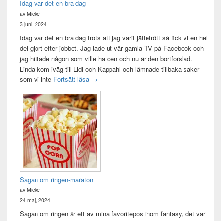
Idag var det en bra dag
av Micke
3 juni, 2024
Idag var det en bra dag trots att jag varit jättetrött så fick vi en hel
del gjort efter jobbet. Jag lade ut vår gamla TV på Facebook och
jag hittade någon som ville ha den och nu är den bortforslad.
Linda kom iväg till Lidl och Kappahl och lämnade tillbaka saker
Idag var det en bra dag
som vi inte
Fortsätt läsa
→
Sagan om ringen-maraton
av Micke
24 maj, 2024
Sagan om ringen är ett av mina favoritepos inom fantasy, det var