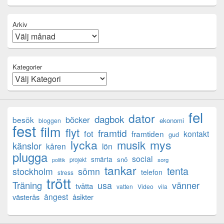
Arkiv
Kategorier
fel
dator
dagbok
böcker
besök
ekonomi
bloggen
fest
film
flyt
framtid
fot
framtiden
kontakt
gud
lycka
mys
musik
känslor
kåren
lön
plugga
social
smärta
snö
projekt
sorg
politik
tankar
tenta
sömn
stockholm
telefon
stress
trött
Träning
usa
vänner
tvätta
vatten
Video
vila
ångest
västerås
åsikter