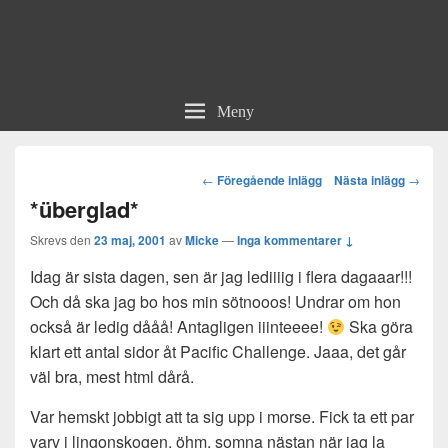
Meny
Post
←
Föregående inlägg
Nästa inlägg
→
navigation
*überglad*
Skrevs den
23 maj, 2001
av
Micke
—
Inga kommentarer ↓
Idag är sista dagen, sen är jag lediiiig i flera dagaaar!!!
Och då ska jag bo hos min sötnooos! Undrar om hon
också är ledig dååå! Antagligen iiinteeee!
Ska göra
klart ett antal sidor åt Pacific Challenge. Jaaa, det går
väl bra, mest html dårå.
Var hemskt jobbigt att ta sig upp i morse. Fick ta ett par
varv i lingonskogen. öhm, somna nästan när jag la