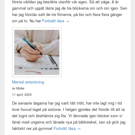
första världen jag besökte utanför vår egen. Så att säga. 8 år
gammal och uppåt läste jag de tre böckerna om och om igen. Sen
har jag förstås sett de tre filmerna, på bio och flera flera gånger
Sagan om ringen-maraton
om på tv. Nu har
Fortsätt läsa
→
Mental anteckning
av Micke
11 april, 2024
De senaste dagarna har jag varit rätt trött, har inte lagt mig i tid
över huvud taget på sistone. I helgen gjordes det försök till att ta
det lugnt och återhämta sig lite. Vi lämnade igen böcker som vi
lånat med ungarna och lånade nya på biblioteket, sen så gick jag
Mental anteckning
faktiskt ner på gymmet
Fortsätt läsa
→