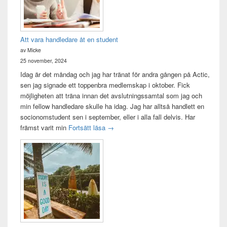
Att vara handledare åt en student
av Micke
25 november, 2024
Idag är det måndag och jag har tränat för andra gången på Actic,
sen jag signade ett toppenbra medlemskap i oktober. Fick
möjligheten att träna innan det avslutningssamtal som jag och
min fellow handledare skulle ha idag. Jag har alltså handlett en
socionomstudent sen i september, eller i alla fall delvis. Har
Att vara handledare åt en student
främst varit min
Fortsätt läsa
→