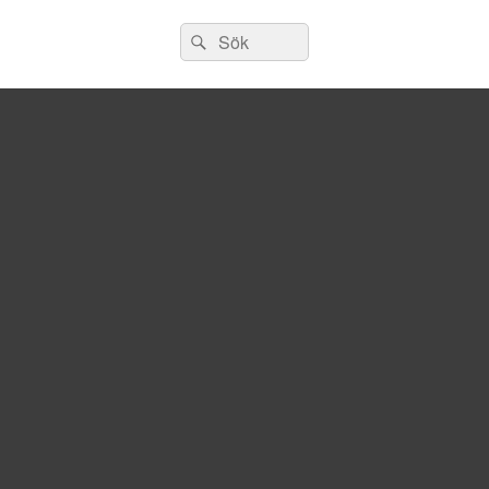
Sök
Sök
efter: