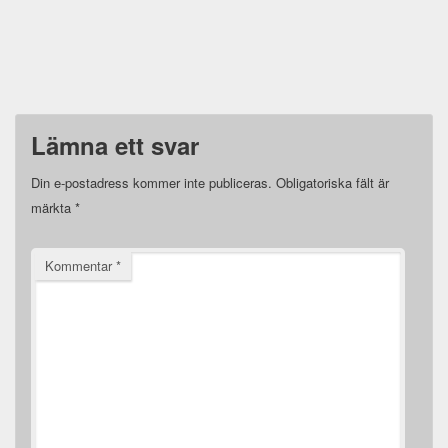
Lämna ett svar
Din e-postadress kommer inte publiceras.
Obligatoriska fält är
märkta
*
Kommentar
*