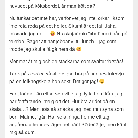
huvudet på köksbordet, är man trött då?
Nu funkar det inte här, varför vet jag inte, orkar liksom
inte rota reda på det heller. Skumt är det iaf. Jaha,
missade jag det…
Nu skojar min ”chef” med nån på
telefon. Säger att här jobbar vi till lunch…jag som
trodde jag skulle få gå hem då
Mer mat åt mig och de stackarna som svälter förstås!
Tänk på Jessica så att det går bra på hennes intervju
på en folkhögskola hon sökt. Det gör jag!
Fan, för mer än ett år sen ville jag flytta hemifrån, jag
har fortfarande inte gjort det. Hur bra är det på en
skala…? Men, iofs så snacka jag med min syrra som
bor i Malmö, igår. Har velat ringa henne ett tag
angående hennes lägenhet här i Södertälje, men känt
mig så dum.