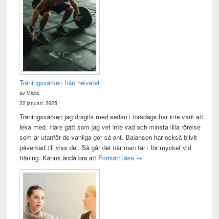
sidofältet
Widget
område
Träningsvärken från helvetet
av Micke
22 januari, 2025
Träningsvärken jag dragits med sedan i torsdags har inte varit att
leka med. Hare gått som jag vet inte vad och minsta lilla rörelse
som är utanför de vanliga gör så ont. Balansen har också blivit
påverkad till viss del. Så går det när man tar i för mycket vid
Träningsvärken från helvetet
träning. Känns ändå bra att
Fortsätt läsa
→