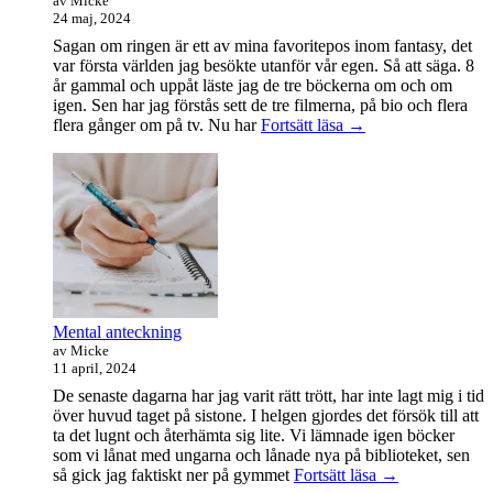
av Micke
24 maj, 2024
Sagan om ringen är ett av mina favoritepos inom fantasy, det
var första världen jag besökte utanför vår egen. Så att säga. 8
år gammal och uppåt läste jag de tre böckerna om och om
igen. Sen har jag förstås sett de tre filmerna, på bio och flera
Sagan
flera gånger om på tv. Nu har
Fortsätt läsa
→
om
ringen-
maraton
Mental anteckning
av Micke
11 april, 2024
De senaste dagarna har jag varit rätt trött, har inte lagt mig i tid
över huvud taget på sistone. I helgen gjordes det försök till att
ta det lugnt och återhämta sig lite. Vi lämnade igen böcker
som vi lånat med ungarna och lånade nya på biblioteket, sen
Mental
så gick jag faktiskt ner på gymmet
Fortsätt läsa
→