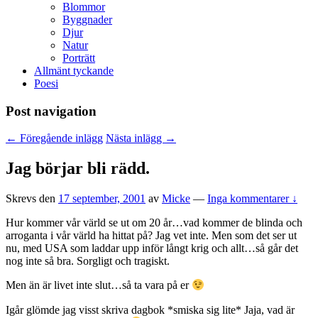
Blommor
Byggnader
Djur
Natur
Porträtt
Allmänt tyckande
Poesi
Post navigation
←
Föregående inlägg
Nästa inlägg
→
Jag börjar bli rädd.
Skrevs den
17 september, 2001
av
Micke
—
Inga kommentarer ↓
Hur kommer vår värld se ut om 20 år…vad kommer de blinda och
arroganta i vår värld ha hittat på? Jag vet inte. Men som det ser ut
nu, med USA som laddar upp inför långt krig och allt…så går det
nog inte så bra. Sorgligt och tragiskt.
Men än är livet inte slut…så ta vara på er
Igår glömde jag visst skriva dagbok *smiska sig lite* Jaja, vad är