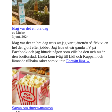
student
Idag var det en bra dag
av Micke
3 juni, 2024
Idag var det en bra dag trots att jag varit jättetrött så fick vi en
hel del gjort efter jobbet. Jag lade ut vår gamla TV på
Facebook och jag hittade någon som ville ha den och nu är
den bortforslad. Linda kom iväg till Lidl och Kappahl och
Idag
lämnade tillbaka saker som vi inte
Fortsätt läsa
→
var
det
en
bra
dag
Sagan om ringen-maraton