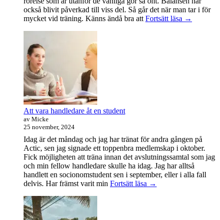
rörelse som är utanför de vanliga gör så ont. Balansen har
också blivit påverkad till viss del. Så går det när man tar i för
Träningsvä
mycket vid träning. Känns ändå bra att
Fortsätt läsa
→
från
helvetet
Att vara handledare åt en student
av Micke
25 november, 2024
Idag är det måndag och jag har tränat för andra gången på
Actic, sen jag signade ett toppenbra medlemskap i oktober.
Fick möjligheten att träna innan det avslutningssamtal som jag
och min fellow handledare skulle ha idag. Jag har alltså
handlett en socionomstudent sen i september, eller i alla fall
Att
delvis. Har främst varit min
Fortsätt läsa
→
vara
handledare
åt
en