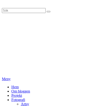
Hoppa
till
Sök
Sök
innehåll
efter:
Meny
Primär
Hem
Om bloggen
meny
Projekt
Fotografi
Artsy