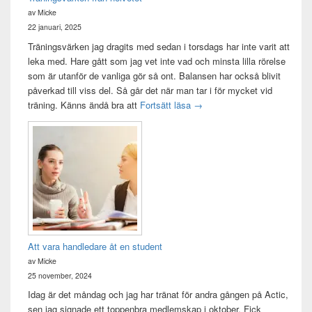
av Micke
22 januari, 2025
Träningsvärken jag dragits med sedan i torsdags har inte varit att
leka med. Hare gått som jag vet inte vad och minsta lilla rörelse
som är utanför de vanliga gör så ont. Balansen har också blivit
påverkad till viss del. Så går det när man tar i för mycket vid
Träningsvärken från helvetet
träning. Känns ändå bra att
Fortsätt läsa
→
Att vara handledare åt en student
av Micke
25 november, 2024
Idag är det måndag och jag har tränat för andra gången på Actic,
sen jag signade ett toppenbra medlemskap i oktober. Fick