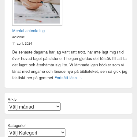
Mental anteckning
av Micke
11 april, 2024
De senaste dagarna har jag varit rätt trött, har inte lagt mig i tid
över huvud taget på sistone. I helgen gjordes det försök till att ta
det lugnt och återhämta sig lite. Vi lämnade igen böcker som vi
lånat med ungarna och lånade nya på biblioteket, sen så gick jag
Mental anteckning
faktiskt ner på gymmet
Fortsätt läsa
→
Arkiv
Kategorier