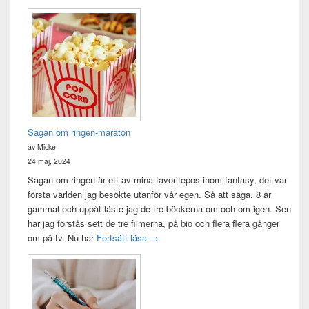
Sagan om ringen-maraton
av Micke
24 maj, 2024
Sagan om ringen är ett av mina favoritepos inom fantasy, det var
första världen jag besökte utanför vår egen. Så att säga. 8 år
gammal och uppåt läste jag de tre böckerna om och om igen. Sen
har jag förstås sett de tre filmerna, på bio och flera flera gånger
Sagan om ringen-maraton
om på tv. Nu har
Fortsätt läsa
→