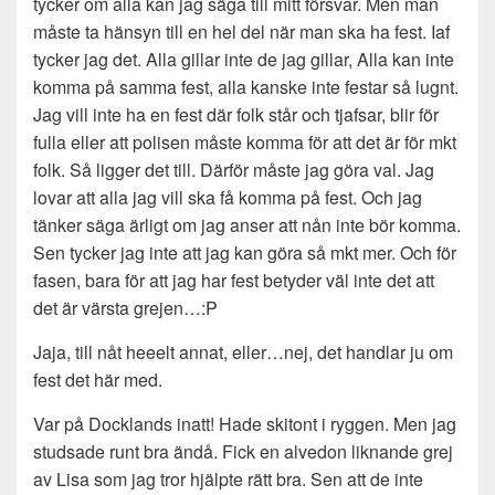
tycker om alla kan jag säga till mitt försvar. Men man
måste ta hänsyn till en hel del när man ska ha fest. Iaf
tycker jag det. Alla gillar inte de jag gillar, Alla kan inte
komma på samma fest, alla kanske inte festar så lugnt.
Jag vill inte ha en fest där folk står och tjafsar, blir för
fulla eller att polisen måste komma för att det är för mkt
folk. Så ligger det till. Därför måste jag göra val. Jag
lovar att alla jag vill ska få komma på fest. Och jag
tänker säga ärligt om jag anser att nån inte bör komma.
Sen tycker jag inte att jag kan göra så mkt mer. Och för
fasen, bara för att jag har fest betyder väl inte det att
det är värsta grejen…:P
Jaja, till nåt heeelt annat, eller…nej, det handlar ju om
fest det här med.
Var på Docklands inatt! Hade skitont i ryggen. Men jag
studsade runt bra ändå. Fick en alvedon liknande grej
av Lisa som jag tror hjälpte rätt bra. Sen att de inte