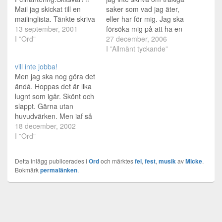
Mail jag skickat till en
saker som vad jag äter,
mailinglista. Tänkte skriva
eller har för mig. Jag ska
ett lååångt brev där jag
13 september, 2001
försöka mig på att ha en
ska försöka sammanfatta
I ”Ord”
åsikt eller iallafall få fram
27 december, 2006
mina tankar runt det som
vad jag har för tankar om
I ”Allmänt tyckande”
diskuterats. Det kommer
en del saker. Det handlar
vill inte jobba!
säkert vara en del saker
om politik. Om den nya
Men jag ska nog göra det
som ni inte förstår hur jag
regeringen, deras…
ändå. Hoppas det är lika
menar eller där jag
lugnt som igår. Skönt och
bara…
slappt. Gärna utan
huvudvärken. Men iaf så
ska jag nog inte tänka
18 december, 2002
mer på det just nu. Jag
I ”Ord”
har just proppat i mig en
halvliter nyponsoppa.
Detta inlägg publicerades i
Ord
och märktes
fel
,
fest
,
musik
av
Micke
.
Konstaterade för någon
Bokmärk
permalänken
.
dag sen att det nog…