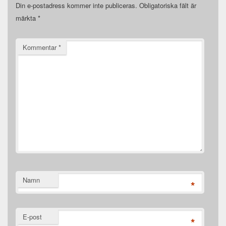
Din e-postadress kommer inte publiceras.
Obligatoriska fält är
märkta
*
Kommentar
*
Namn
*
E-post
*