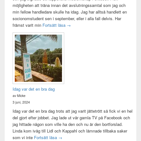
möjligheten att träna innan det avslutningssamtal som jag och
min fellow handledare skulle ha idag. Jag har alltså handlett en
socionomstudent sen i september, eller i alla fall delvis. Har
Att vara handledare åt en student
främst varit min
Fortsätt läsa
→
Idag var det en bra dag
av Micke
3 juni, 2024
Idag var det en bra dag trots att jag varit jättetrött så fick vi en hel
del gjort efter jobbet. Jag lade ut vår gamla TV på Facebook och
jag hittade någon som ville ha den och nu är den bortforslad.
Linda kom iväg till Lidl och Kappahl och lämnade tillbaka saker
Idag var det en bra dag
som vi inte
Fortsätt läsa
→