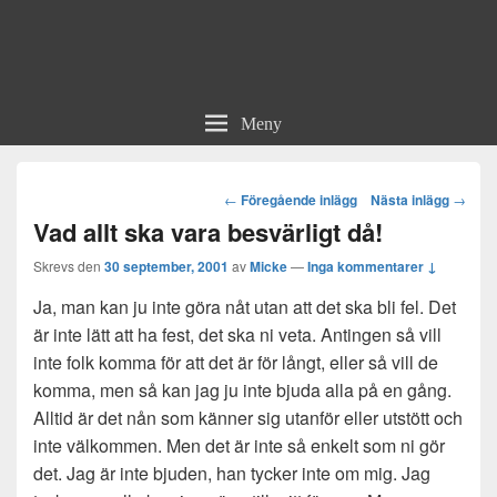
Meny
Post
←
Föregående inlägg
Nästa inlägg
→
navigation
Vad allt ska vara besvärligt då!
Skrevs den
30 september, 2001
av
Micke
—
Inga kommentarer ↓
Ja, man kan ju inte göra nåt utan att det ska bli fel. Det
är inte lätt att ha fest, det ska ni veta. Antingen så vill
inte folk komma för att det är för långt, eller så vill de
komma, men så kan jag ju inte bjuda alla på en gång.
Alltid är det nån som känner sig utanför eller utstött och
inte välkommen. Men det är inte så enkelt som ni gör
det. Jag är inte bjuden, han tycker inte om mig. Jag