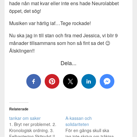
hade nån mat kvar eller inte ens hade Neurolabbet
öppet, det sög!
Musiken var härlig iaf…Tege rockade!
Nu ska jag in till stan och fira med Jessica, vi blir 9
månader tillsammans som hon så fint sa det 😉
Älsklingen!!
Dela...
Relaterade
tankar om saker
A-kassan och
1. Bryt ner problemet. 2.
solidariteten
Kronologisk ordning. 3.
För en gångs skull ska
Felhantering.Skitsvårt !!
jag inte skriva om tråkiga