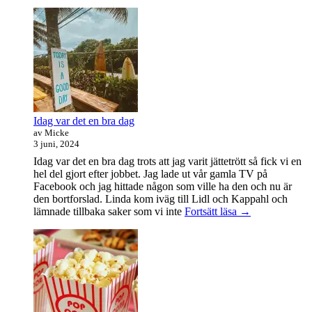
vara
handledare
åt
en
student
Idag var det en bra dag
av Micke
3 juni, 2024
Idag var det en bra dag trots att jag varit jättetrött så fick vi en
hel del gjort efter jobbet. Jag lade ut vår gamla TV på
Facebook och jag hittade någon som ville ha den och nu är
den bortforslad. Linda kom iväg till Lidl och Kappahl och
Idag
lämnade tillbaka saker som vi inte
Fortsätt läsa
→
var
det
en
bra
dag