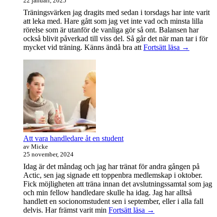
22 januari, 2025
Träningsvärken jag dragits med sedan i torsdags har inte varit
att leka med. Hare gått som jag vet inte vad och minsta lilla
rörelse som är utanför de vanliga gör så ont. Balansen har
också blivit påverkad till viss del. Så går det när man tar i för
Träningsvä
mycket vid träning. Känns ändå bra att
Fortsätt läsa
→
från
helvetet
Att vara handledare åt en student
av Micke
25 november, 2024
Idag är det måndag och jag har tränat för andra gången på
Actic, sen jag signade ett toppenbra medlemskap i oktober.
Fick möjligheten att träna innan det avslutningssamtal som jag
och min fellow handledare skulle ha idag. Jag har alltså
handlett en socionomstudent sen i september, eller i alla fall
Att
delvis. Har främst varit min
Fortsätt läsa
→