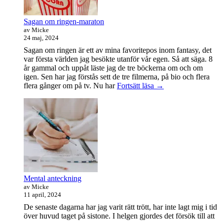
Sagan om ringen-maraton
av Micke
24 maj, 2024
Sagan om ringen är ett av mina favoritepos inom fantasy, det
var första världen jag besökte utanför vår egen. Så att säga. 8
år gammal och uppåt läste jag de tre böckerna om och om
igen. Sen har jag förstås sett de tre filmerna, på bio och flera
Sagan
flera gånger om på tv. Nu har
Fortsätt läsa
→
om
ringen-
maraton
Mental anteckning
av Micke
11 april, 2024
De senaste dagarna har jag varit rätt trött, har inte lagt mig i tid
över huvud taget på sistone. I helgen gjordes det försök till att