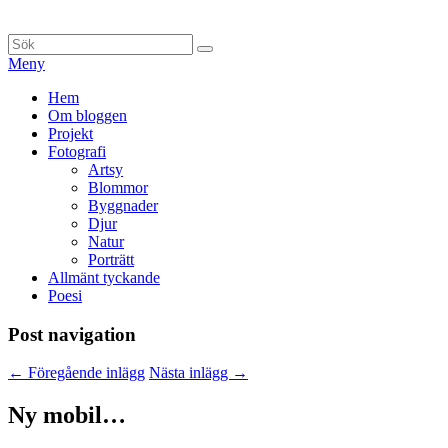
Hoppa
till
Sök
Sök
innehåll
efter:
Meny
Primär
Hem
Om bloggen
meny
Projekt
Fotografi
Artsy
Blommor
Byggnader
Djur
Natur
Porträtt
Allmänt tyckande
Poesi
Post navigation
←
Föregående inlägg
Nästa inlägg
→
Ny mobil…