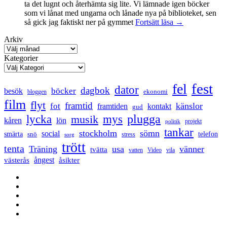
ta det lugnt och återhämta sig lite. Vi lämnade igen böcker
som vi lånat med ungarna och lånade nya på biblioteket, sen
Mental
så gick jag faktiskt ner på gymmet
Fortsätt läsa
→
anteckning
Arkiv
Kategorier
fest
fel
dator
dagbok
böcker
besök
ekonomi
bloggen
film
flyt
framtid
känslor
fot
framtiden
kontakt
gud
lycka
mys
plugga
musik
kåren
lön
projekt
politik
tankar
stockholm
sömn
social
smärta
snö
telefon
stress
sorg
trött
tenta
Träning
usa
vänner
tvätta
vatten
Video
vila
ångest
västerås
åsikter
Facebook
Twitter
LinkedIn
Tumblr
Instagram