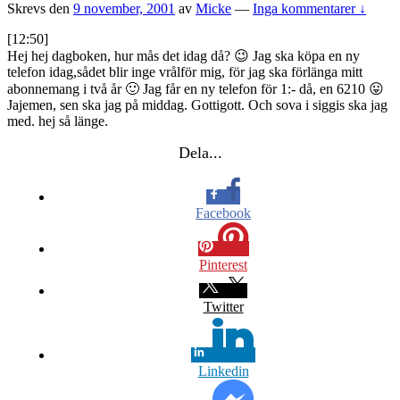
Skrevs den
9 november, 2001
av
Micke
—
Inga kommentarer ↓
[12:50]
Hej hej dagboken, hur mås det idag då? 😉 Jag ska köpa en ny
telefon idag,sådet blir inge vrålför mig, för jag ska förlänga mitt
abonnemang i två år 🙂 Jag får en ny telefon för 1:- då, en 6210 😛
Jajemen, sen ska jag på middag. Gottigott. Och sova i siggis ska jag
med. hej så länge.
Dela...
Facebook
Pinterest
Twitter
Linkedin