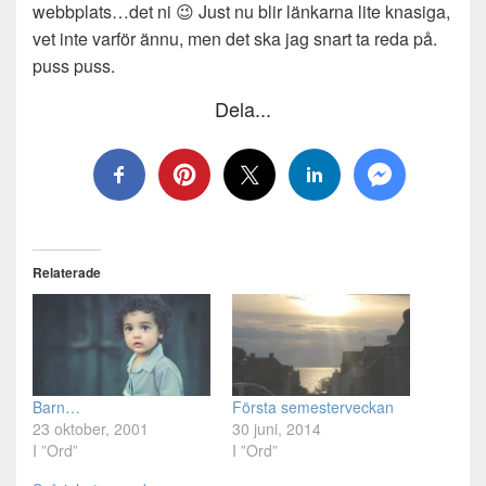
webbplats…det ni 😉 Just nu blir länkarna lite knasiga,
vet inte varför ännu, men det ska jag snart ta reda på.
puss puss.
Dela...
Relaterade
Barn…
Första semesterveckan
23 oktober, 2001
30 juni, 2014
I ”Ord”
I ”Ord”