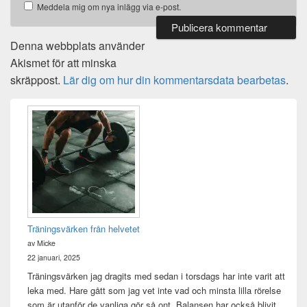
Meddela mig om nya inlägg via e-post.
Denna webbplats använder
Akismet för att minska
skräppost.
Lär dig om hur din kommentarsdata bearbetas
.
Primära
sidofältet
Widget
område
Träningsvärken från helvetet
av Micke
22 januari, 2025
Träningsvärken jag dragits med sedan i torsdags har inte varit att
leka med. Hare gått som jag vet inte vad och minsta lilla rörelse
som är utanför de vanliga gör så ont. Balansen har också blivit