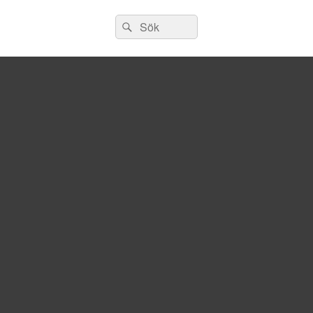
Sök
Sök
efter: