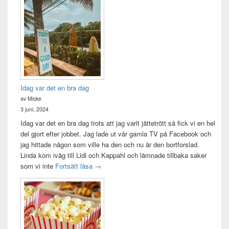
Idag var det en bra dag
av Micke
3 juni, 2024
Idag var det en bra dag trots att jag varit jättetrött så fick vi en hel
del gjort efter jobbet. Jag lade ut vår gamla TV på Facebook och
jag hittade någon som ville ha den och nu är den bortforslad.
Linda kom iväg till Lidl och Kappahl och lämnade tillbaka saker
Idag var det en bra dag
som vi inte
Fortsätt läsa
→