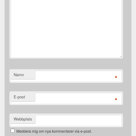
Namn
*
E-post
*
Webbplats
Meddela mig om nya kommentarer via e-post.