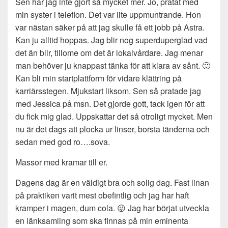
Sen har jag inte gjort så mycket mer. Jo, pratat med
min syster i teleflon. Det var lite uppmuntrande. Hon
var nästan säker på att jag skulle få ett jobb på Astra.
Kan ju alltid hoppas. Jag blir nog superduperglad vad
det än blir, tillome om det är lokalvårdare. Jag menar
man behöver ju knappast tänka för att klara av sånt. 🙂
Kan bli min startplattform för vidare klättring på
karriärsstegen. Mjukstart liksom. Sen så pratade jag
med Jessica på msn. Det gjorde gott, tack igen för att
du fick mig glad. Uppskattar det så otroligt mycket. Men
nu är det dags att plocka ur linser, borsta tänderna och
sedan med god ro….sova.
Massor med kramar till er.
Dagens dag är en väldigt bra och solig dag. Fast linan
på praktiken varit mest obefintlig och jag har haft
kramper i magen, dum cola. 😛 Jag har börjat utveckla
en länksamling som ska finnas på min eminenta