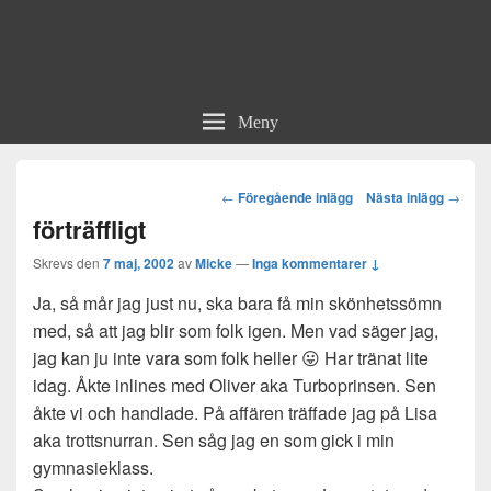
Meny
Post
←
Föregående inlägg
Nästa inlägg
→
navigation
förträffligt
Skrevs den
7 maj, 2002
av
Micke
—
Inga kommentarer ↓
Ja, så mår jag just nu, ska bara få min skönhetssömn
med, så att jag blir som folk igen. Men vad säger jag,
jag kan ju inte vara som folk heller 😛 Har tränat lite
idag. Åkte inlines med Oliver aka Turboprinsen. Sen
åkte vi och handlade. På affären träffade jag på Lisa
aka trottsnurran. Sen såg jag en som gick i min
gymnasieklass.