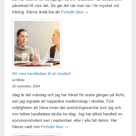
påverkad till viss del. Så går det när man tar i för mycket vid
Träningsvärken från helvetet
träning. Känns ändå bra att
Fortsätt läsa
→
Att vara handledare åt en student
av Micke
25 november, 2024
Idag är det måndag och jag har tränat för andra gången på Actic,
sen jag signade ett toppenbra medlemskap i oktober. Fick
möjligheten att träna innan det avslutningssamtal som jag och
min fellow handledare skulle ha idag. Jag har alltså handlett en
socionomstudent sen i september, eller i alla fall delvis. Har
Att vara handledare åt en student
främst varit min
Fortsätt läsa
→