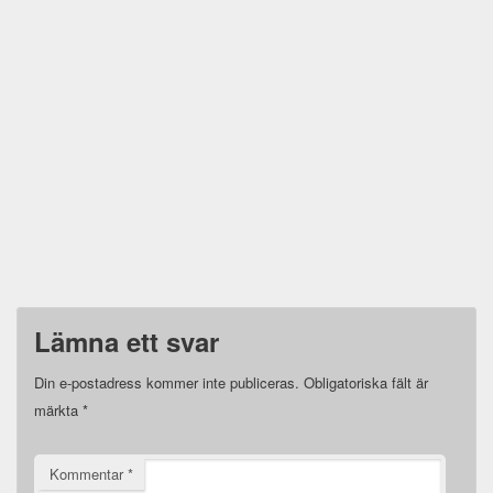
Lämna ett svar
Din e-postadress kommer inte publiceras.
Obligatoriska fält är
märkta
*
Kommentar
*