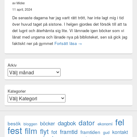
av Micke
11 april, 2024
De senaste dagarna har jag varit rätt trött, har inte lagt mig i tid
över huvud taget på sistone. I helgen gjordes det försök till att ta
det lugnt och återhämta sig lite. Vi lämnade igen böcker som vi
lånat med ungarna och lånade nya på biblioteket, sen så gick jag
Mental anteckning
faktiskt ner på gymmet
Fortsätt läsa
→
Arkiv
Kategorier
fel
dator
dagbok
böcker
besök
ekonomi
bloggen
fest
film
flyt
framtid
fot
framtiden
kontakt
gud