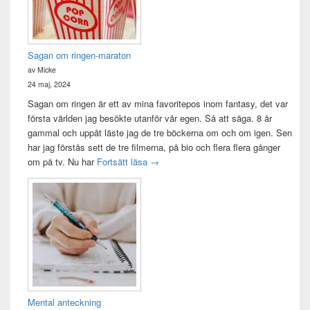
Sagan om ringen-maraton
av Micke
24 maj, 2024
Sagan om ringen är ett av mina favoritepos inom fantasy, det var
första världen jag besökte utanför vår egen. Så att säga. 8 år
gammal och uppåt läste jag de tre böckerna om och om igen. Sen
har jag förstås sett de tre filmerna, på bio och flera flera gånger
Sagan om ringen-maraton
om på tv. Nu har
Fortsätt läsa
→
Mental anteckning