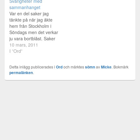
Svårigheter med
sammanhanget
Var en del saker jag
tänkte på när jag åkte
hem från Stockholm i
Söndags men det verkar
ju vara bortblåst. Saker
som jag ville utveckla och
10 mars, 2011
skriva om. Flyktig är
I ”Ord”
tanken och jag likaså. Jag
har en väldigt impulsiv
Detta inlägg publicerades i
Ord
och märktes
sömn
av
Micke
. Bokmärk
hjärna som skapar nya
permalänken
.
tankar och spyr ut diverse
här…