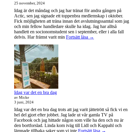
25 november, 2024
Idag är det måndag och jag har tränat för andra gången på
Actic, sen jag signade ett toppenbra medlemskap i oktober.
Fick möjligheten att träna innan det avslutningssamtal som jag
och min fellow handledare skulle ha idag. Jag har alltså
handlett en socionomstudent sen i september, eller i alla fall
Att
delvis. Har främst varit min
Fortsätt läsa
→
vara
handledare
åt
en
student
Idag var det en bra dag
av Micke
3 juni, 2024
Idag var det en bra dag trots att jag varit jättetrött så fick vi en
hel del gjort efter jobbet. Jag lade ut vår gamla TV på
Facebook och jag hittade någon som ville ha den och nu är
den bortforslad. Linda kom iväg till Lidl och Kappahl och
Idag
lämnade tillbaka saker som vi inte
Fortsätt läsa
→