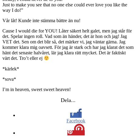
Just to make you see that no one else could ever love you like the
way I do!”
Vår låt! Kunde inte stämma bättre än nu!
Cause I would die for YOU! Låter säkert helt galet, men jag står för
det. Spelar ingen roll. Vad som än händer, det är hon och jag! Jag
VET det. Sen om det blir så, det märker vi, jag väntar gärna. Jag
kommer klara mig oavsett. För jag är stark och har jag klarat det som
hänt det senaste halvåret, lär jag klara rätt mycket. Det är faktiskt
värt det. Tro’t eller ej
*kärlek*
*sova*
I’m in heaven, sweet sweet heaven!
Dela...
Facebook