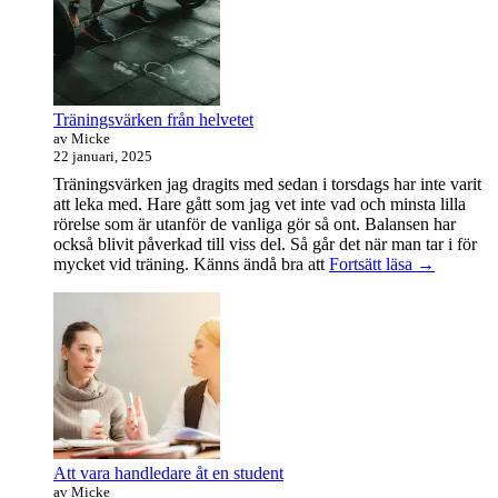
Widget
område
Träningsvärken från helvetet
av Micke
22 januari, 2025
Träningsvärken jag dragits med sedan i torsdags har inte varit
att leka med. Hare gått som jag vet inte vad och minsta lilla
rörelse som är utanför de vanliga gör så ont. Balansen har
också blivit påverkad till viss del. Så går det när man tar i för
Träningsvä
mycket vid träning. Känns ändå bra att
Fortsätt läsa
→
från
helvetet
Att vara handledare åt en student
av Micke