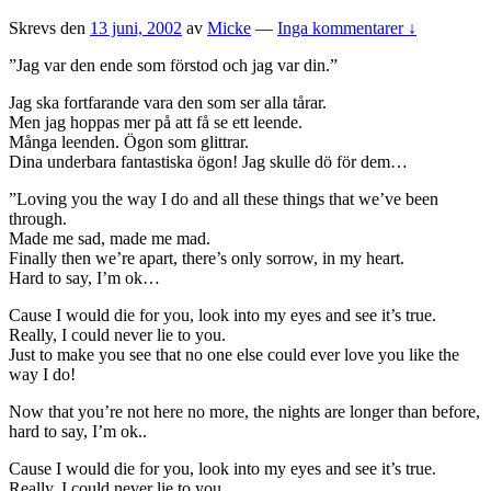
Skrevs den
13 juni, 2002
av
Micke
—
Inga kommentarer ↓
”Jag var den ende som förstod och jag var din.”
Jag ska fortfarande vara den som ser alla tårar.
Men jag hoppas mer på att få se ett leende.
Många leenden. Ögon som glittrar.
Dina underbara fantastiska ögon! Jag skulle dö för dem…
”Loving you the way I do and all these things that we’ve been
through.
Made me sad, made me mad.
Finally then we’re apart, there’s only sorrow, in my heart.
Hard to say, I’m ok…
Cause I would die for you, look into my eyes and see it’s true.
Really, I could never lie to you.
Just to make you see that no one else could ever love you like the
way I do!
Now that you’re not here no more, the nights are longer than before,
hard to say, I’m ok..
Cause I would die for you, look into my eyes and see it’s true.
Really, I could never lie to you.