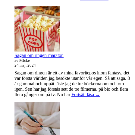
var
det
en
bra
dag
Sagan om ringen-maraton
av Micke
24 maj, 2024
Sagan om ringen är ett av mina favoritepos inom fantasy, det
var första världen jag besökte utanför vår egen. Så att säga. 8
år gammal och uppåt läste jag de tre böckerna om och om
igen. Sen har jag förstås sett de tre filmerna, på bio och flera
Sagan
flera gånger om på tv. Nu har
Fortsätt läsa
→
om
ringen-
maraton