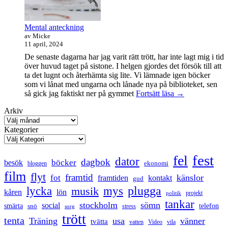
Mental anteckning
av Micke
11 april, 2024
De senaste dagarna har jag varit rätt trött, har inte lagt mig i tid
över huvud taget på sistone. I helgen gjordes det försök till att
ta det lugnt och återhämta sig lite. Vi lämnade igen böcker
som vi lånat med ungarna och lånade nya på biblioteket, sen
Mental
så gick jag faktiskt ner på gymmet
Fortsätt läsa
→
anteckning
Arkiv
Kategorier
fest
fel
dator
dagbok
böcker
besök
ekonomi
bloggen
film
flyt
framtid
känslor
fot
framtiden
kontakt
gud
lycka
mys
plugga
musik
kåren
lön
projekt
politik
tankar
stockholm
sömn
social
smärta
snö
telefon
stress
sorg
trött
tenta
Träning
usa
vänner
tvätta
vatten
Video
vila