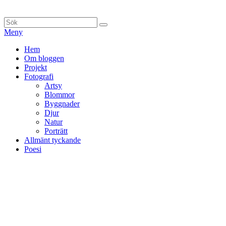
Hoppa
till
Sök
Sök
innehåll
efter:
Meny
Primär
Hem
Om bloggen
meny
Projekt
Fotografi
Artsy
Blommor
Byggnader
Djur
Natur
Porträtt
Allmänt tyckande
Poesi