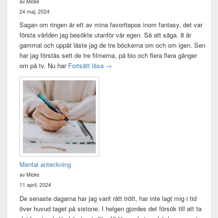
av Micke
24 maj, 2024
Sagan om ringen är ett av mina favoritepos inom fantasy, det var
första världen jag besökte utanför vår egen. Så att säga. 8 år
gammal och uppåt läste jag de tre böckerna om och om igen. Sen
har jag förstås sett de tre filmerna, på bio och flera flera gånger
Sagan om ringen-maraton
om på tv. Nu har
Fortsätt läsa
→
Mental anteckning
av Micke
11 april, 2024
De senaste dagarna har jag varit rätt trött, har inte lagt mig i tid
över huvud taget på sistone. I helgen gjordes det försök till att ta