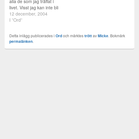
alla de som jag träffat i
livet. Visst jag kan inte bli
dödspolare med alla jag
12 december, 2004
träffar och en del har
I ”Ord”
kommit närmare än de
flesta. Men jag märker
Detta inlägg publicerades i
Ord
och märktes
trött
av
Micke
. Bokmärk
skillnaden. Jag vet också
permalänken
.
att det är pga…