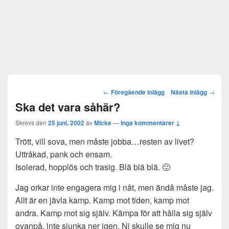
Post
←
Föregående inlägg
Nästa inlägg
→
navigation
Ska det vara såhär?
Skrevs den
25 juni, 2002
av
Micke
—
Inga kommentarer ↓
Trött, vill sova, men måste jobba…resten av livet?
Uttråkad, pank och ensam.
Isolerad, hopplös och trasig. Blä blä blä. 🙁
Jag orkar inte engagera mig i nåt, men ändå måste jag.
Allt är en jävla kamp. Kamp mot tiden, kamp mot
andra. Kamp mot sig själv. Kämpa för att hålla sig själv
ovanpå, inte sjunka ner igen. Ni skulle se mig nu