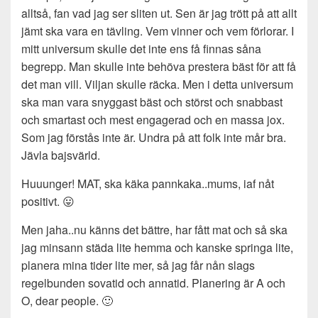
alltså, fan vad jag ser sliten ut. Sen är jag trött på att allt
jämt ska vara en tävling. Vem vinner och vem förlorar. I
mitt universum skulle det inte ens få finnas såna
begrepp. Man skulle inte behöva prestera bäst för att få
det man vill. Viljan skulle räcka. Men i detta universum
ska man vara snyggast bäst och störst och snabbast
och smartast och mest engagerad och en massa jox.
Som jag förstås inte är. Undra på att folk inte mår bra.
Jävla bajsvärld.
Huuunger! MAT, ska käka pannkaka..mums, iaf nåt
positivt. 😛
Men jaha..nu känns det bättre, har fått mat och så ska
jag minsann städa lite hemma och kanske springa lite,
planera mina tider lite mer, så jag får nån slags
regelbunden sovatid och annatid. Planering är A och
O, dear people. 🙂