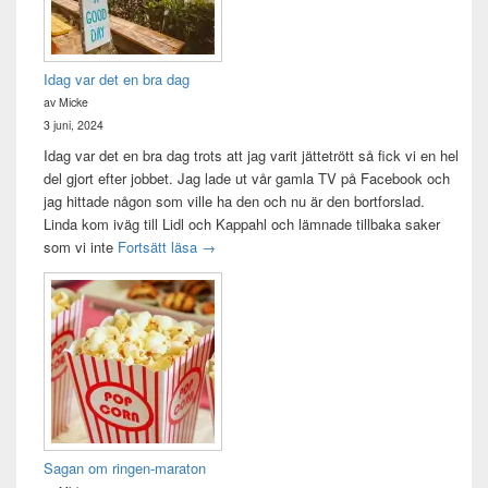
Idag var det en bra dag
av Micke
3 juni, 2024
Idag var det en bra dag trots att jag varit jättetrött så fick vi en hel
del gjort efter jobbet. Jag lade ut vår gamla TV på Facebook och
jag hittade någon som ville ha den och nu är den bortforslad.
Linda kom iväg till Lidl och Kappahl och lämnade tillbaka saker
Idag var det en bra dag
som vi inte
Fortsätt läsa
→
Sagan om ringen-maraton