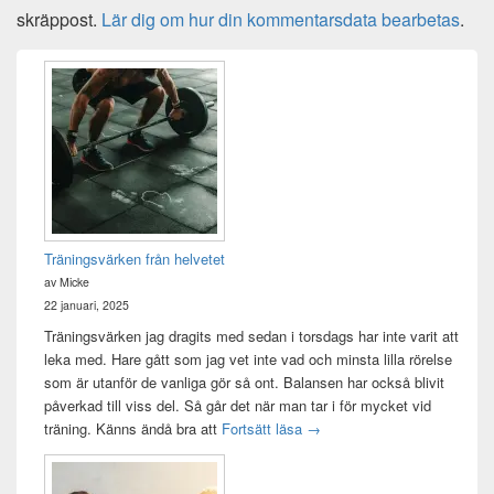
skräppost.
Lär dig om hur din kommentarsdata bearbetas
.
Primära
sidofältet
Widget
område
Träningsvärken från helvetet
av Micke
22 januari, 2025
Träningsvärken jag dragits med sedan i torsdags har inte varit att
leka med. Hare gått som jag vet inte vad och minsta lilla rörelse
som är utanför de vanliga gör så ont. Balansen har också blivit
påverkad till viss del. Så går det när man tar i för mycket vid
Träningsvärken från helvetet
träning. Känns ändå bra att
Fortsätt läsa
→