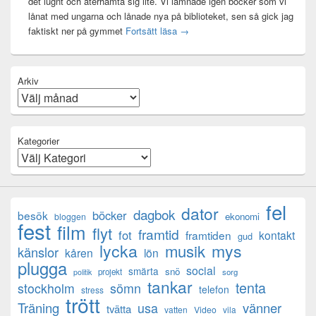
det lugnt och återhämta sig lite. Vi lämnade igen böcker som vi
lånat med ungarna och lånade nya på biblioteket, sen så gick jag
Mental anteckning
faktiskt ner på gymmet
Fortsätt läsa
→
Arkiv
Kategorier
fel
dator
dagbok
böcker
besök
ekonomi
bloggen
fest
film
flyt
framtid
fot
framtiden
kontakt
gud
lycka
mys
musik
känslor
kåren
lön
plugga
social
smärta
snö
projekt
sorg
politik
tankar
tenta
sömn
stockholm
telefon
stress
trött
Träning
usa
vänner
tvätta
vatten
Video
vila