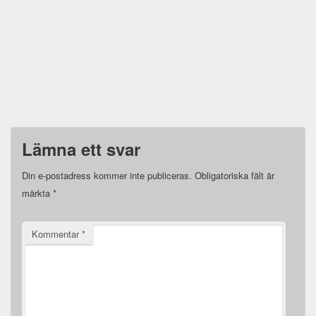
Lämna ett svar
Din e-postadress kommer inte publiceras.
Obligatoriska fält är
märkta
*
Kommentar
*