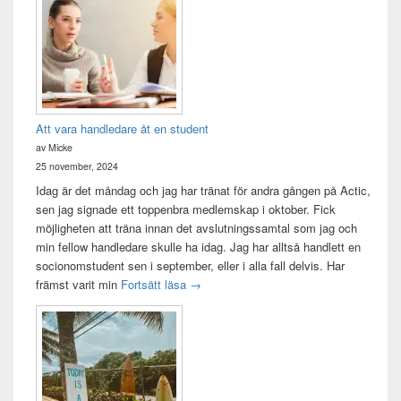
Att vara handledare åt en student
av Micke
25 november, 2024
Idag är det måndag och jag har tränat för andra gången på Actic,
sen jag signade ett toppenbra medlemskap i oktober. Fick
möjligheten att träna innan det avslutningssamtal som jag och
min fellow handledare skulle ha idag. Jag har alltså handlett en
socionomstudent sen i september, eller i alla fall delvis. Har
Att vara handledare åt en student
främst varit min
Fortsätt läsa
→