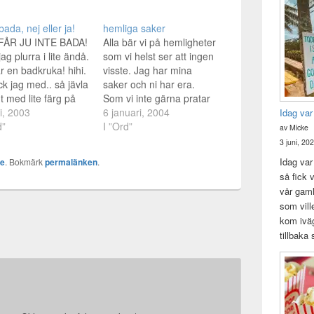
ada, nej eller ja!
hemliga saker
FÅR JU INTE BADA!
Alla bär vi på hemligheter
ag plurra i lite ändå.
som vi helst ser att ingen
r en badkruka! hihi.
visste. Jag har mina
ick jag med.. så jävla
saker och ni har era.
gt med lite färg på
Som vi inte gärna pratar
en. Fotobevis
li, 2003
om, eller erkänner för
6 januari, 2004
Idag var
t ner.. Jaha, har jag
d”
andra. Det kan vara
I ”Ord”
av Micke
pännande att
rädsla, ovilja eller nåt
3 juni, 20
lja. Väcktes av
som gör att man inte vill
Idag var 
ke
. Bokmärk
permalänken
.
an som ringde och
dela detta med nån
så fick v
e att jag skulle bada,
annan. Oftast är…
vår gam
…
som vill
kom iväg
tillbaka