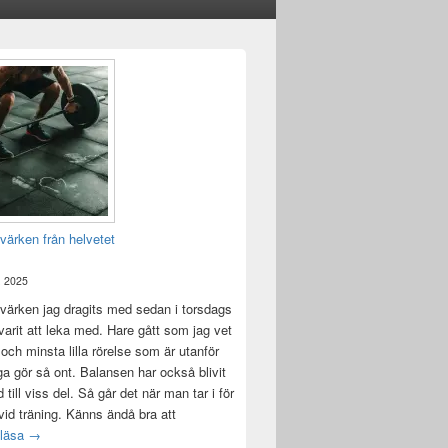
värken från helvetet
, 2025
värken jag dragits med sedan i torsdags
 varit att leka med. Hare gått som jag vet
 och minsta lilla rörelse som är utanför
ga gör så ont. Balansen har också blivit
till viss del. Så går det när man tar i för
id träning. Känns ändå bra att
Träningsvärken från helvetet
 läsa
→