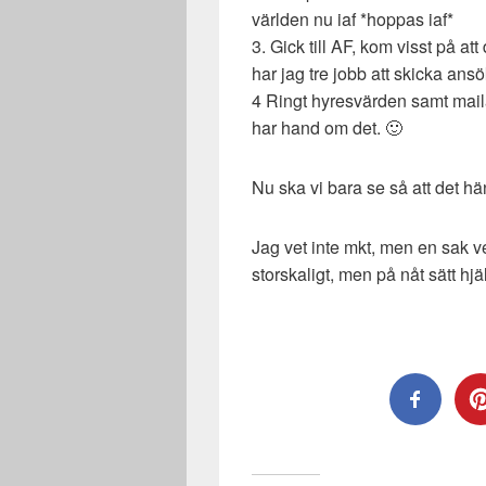
världen nu iaf *hoppas iaf*
3. Gick till AF, kom visst på at
har jag tre jobb att skicka ans
4 Ringt hyresvärden samt mail
har hand om det. 🙂
Nu ska vi bara se så att det h
Jag vet inte mkt, men en sak ve
storskaligt, men på nåt sätt hjäl