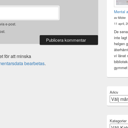
Mental 
av Micke
ia e-post.
11 april, 
De senas
ost.
inte lag
helgen gj
återhämt
vi lånat
 för att minska
bibliote
mentarsdata bearbetas
.
gymme
Arkiv
Kategorier