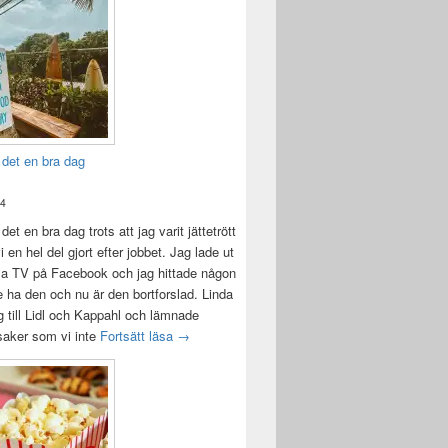
 det en bra dag
24
det en bra dag trots att jag varit jättetrött
i en hel del gjort efter jobbet. Jag lade ut
la TV på Facebook och jag hittade någon
e ha den och nu är den bortforslad. Linda
 till Lidl och Kappahl och lämnade
Idag var det en bra dag
 saker som vi inte
Fortsätt läsa
→