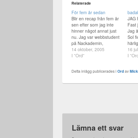
Relaterade
För fem år sedan
badab
Blir en recap från fem år
JAG 
sen efter som jag inte
Fast j
hinner något annat just
Jag ä
nu. Jag var webbstudent
Sol f
på Nackademin,
härli
nypiercad i tungan och
14 oktober, 2005
kropp
16 ju
ganska mycket yngre om
I ”Ord”
längs
I ”Or
vi säger så. Ska iväg till
nåt s
jobbet nu, sen ikväll är
förtä
Detta inlägg publicerades i
Ord
av
Mic
det utgång och då hinner
Mors
jag inte sitta här. Ha…
tyckt
men
Lämna ett svar