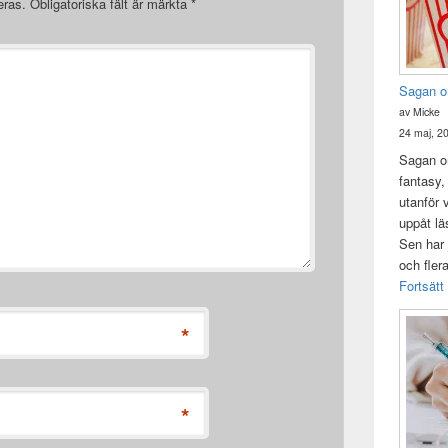
eras.
Obligatoriska fält är märkta
*
Sagan o
av Micke
24 maj, 2
Sagan om
fantasy,
utanför 
uppåt lä
Sen har 
och fler
Fortsätt
*
*