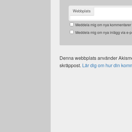
Webbplats
Meddela mig om nya kommentarer v
Meddela mig om nya inlägg via e-p
Denna webbplats använder Akismet
skräppost.
Lär dig om hur din kom