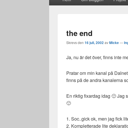
meny
the end
Skrevs den
16 juli, 2002
av
Micke
—
In
Ja, nu är det över, finns inte me
Pratar om min kanal på Dalnet.
finns på de andra kanalerna s
En riktig fixardag idag 🙂 Jag sä
🙂
1. Soc..gick ok, men jag fick lit
2. Kompletterade lite deklaratio