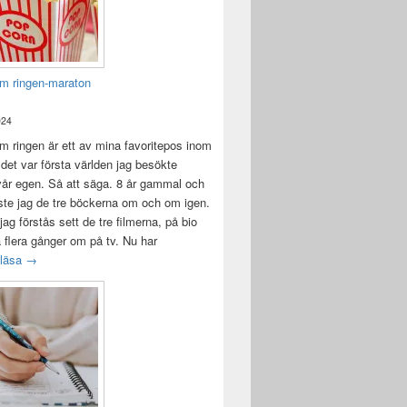
m ringen-maraton
024
 ringen är ett av mina favoritepos inom
 det var första världen jag besökte
vår egen. Så att säga. 8 år gammal och
ste jag de tre böckerna om och om igen.
jag förstås sett de tre filmerna, på bio
a flera gånger om på tv. Nu har
Sagan om ringen-maraton
 läsa
→