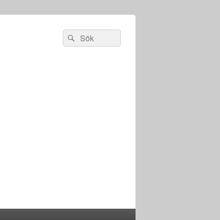
Sök
Sök
efter: