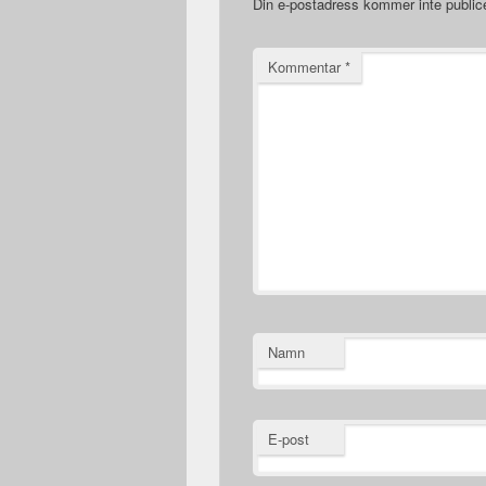
Din e-postadress kommer inte public
Kommentar
*
Namn
E-post