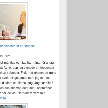
 handledare åt en student
er, 2024
det måndag och jag har tränat för andra
å Actic, sen jag signade ett toppenbra
ap i oktober. Fick möjligheten att träna
t avslutningssamtal som jag och min
andledare skulle ha idag. Jag har alltså
 en socionomstudent sen i september,
lla fall delvis. Har främst varit min
Att vara handledare åt en student
 läsa
→