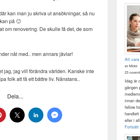
t där kan man ju skriva ut ansökningar, så nu
ökan på 🙂
at om renovering. De skulle få det, de som
änder nåt med.. men annars jävlar!
Att vara
av Micke
t jag, jag vill förändra världen. Kanske inte
25 novemb
pa folk att få ett bättre liv. Nånstans..
Idag är 
gången p
medlemsk
Dela...
innan de
fellow h
handlett
eller i a
Fortsätt