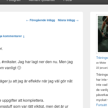
Primära
sidofältet
Post
←
Föregående inlägg
Nästa inlägg
→
Widget
navigation
område
ga kommentarer ↓
r.
Tränings
 #mikster. Jag har lagt ner den nu. Men jag
av Micke
om vanligt 🙂
22 januari
Tränings
har inte
ger ju att jag är effektiv när jag väl gör nåt
inte vad
de vanli
påverkad 
mycket v
e uppgifter att komplettera.
Fortsätt
nsstuff som var rätt viktigt, men det är ur