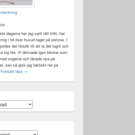
anteckning
2024
te dagarna har jag varit rätt trött, har
t mig i tid över huvud taget på sistone. I
ordes det försök till att ta det lugnt och
a sig lite. Vi lämnade igen böcker som
 med ungarna och lånade nya på
ket, sen så gick jag faktiskt ner på
Mental anteckning
t
Fortsätt läsa
→