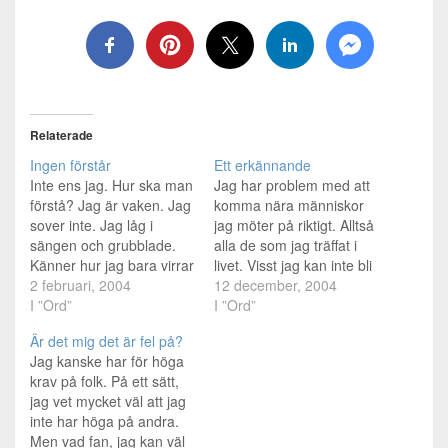
Relaterade
Ingen förstår
Ett erkännande
Inte ens jag. Hur ska man
Jag har problem med att
förstå? Jag är vaken. Jag
komma nära människor
sover inte. Jag låg i
jag möter på riktigt. Alltså
sängen och grubblade.
alla de som jag träffat i
Känner hur jag bara virrar
livet. Visst jag kan inte bli
runt. Det är ingen som
2 februari, 2004
dödspolare med alla jag
12 december, 2004
kan veta eller förstå. Vad
I ”Ord”
träffar och en del har
I ”Ord”
som sker i mitt huvud.
kommit närmare än de
Är det mig det är fel på?
Det är ju inte precis så att
flesta. Men jag märker
Jag kanske har för höga
jag låter nån veta.…
skillnaden. Jag vet också
krav på folk. På ett sätt,
att det är pga…
jag vet mycket väl att jag
inte har höga på andra.
Men vad fan, jag kan väl