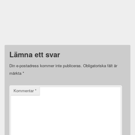
Lämna ett svar
Din e-postadress kommer inte publiceras.
Obligatoriska fält är
märkta
*
Kommentar
*