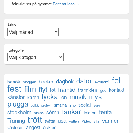
Mental anteckning
faktiskt ner på gymmet
Fortsätt läsa
→
Arkiv
Kategorier
fel
dator
dagbok
böcker
besök
ekonomi
bloggen
fest
film
flyt
framtid
fot
framtiden
kontakt
gud
lycka
mys
musik
känslor
kåren
lön
plugga
social
smärta
snö
projekt
sorg
politik
tankar
tenta
sömn
stockholm
telefon
stress
trött
Träning
usa
vänner
tvätta
vatten
Video
vila
ångest
västerås
åsikter