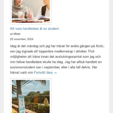
Att vara handledare åt en student
av Micke
25 november, 2024
Idag är det måndag och jag har tränat för andra gången på Actic,
sen jag signade ett toppenbra medlemskap i oktober. Fick
möjligheten att träna innan det avslutningssamtal som jag och
min fellow handledare skulle ha idag. Jag har alltså handlett en
socionomstudent sen i september, eller i alla fall delvis. Har
Att vara handledare åt en student
främst varit min
Fortsätt läsa
→