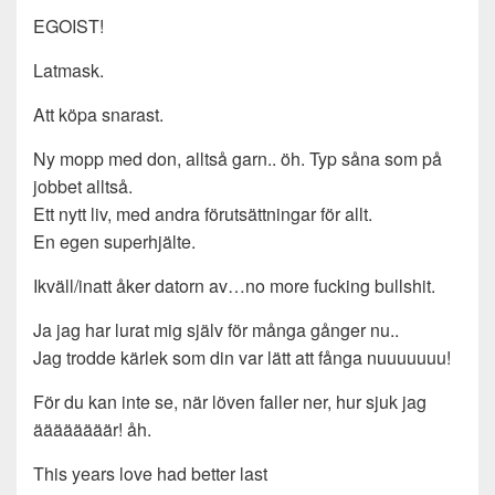
EGOIST!
Latmask.
Att köpa snarast.
Ny mopp med don, alltså garn.. öh. Typ såna som på
jobbet alltså.
Ett nytt liv, med andra förutsättningar för allt.
En egen superhjälte.
Ikväll/inatt åker datorn av…no more fucking bullshit.
Ja jag har lurat mig själv för många gånger nu..
Jag trodde kärlek som din var lätt att fånga nuuuuuuu!
För du kan inte se, när löven faller ner, hur sjuk jag
äääääääär! åh.
This years love had better last