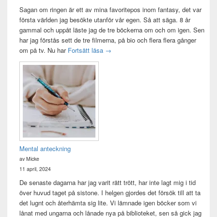
Sagan om ringen är ett av mina favoritepos inom fantasy, det var
första världen jag besökte utanför vår egen. Så att säga. 8 år
gammal och uppåt läste jag de tre böckerna om och om igen. Sen
har jag förstås sett de tre filmerna, på bio och flera flera gånger
Sagan om ringen-maraton
om på tv. Nu har
Fortsätt läsa
→
Mental anteckning
av Micke
11 april, 2024
De senaste dagarna har jag varit rätt trött, har inte lagt mig i tid
över huvud taget på sistone. I helgen gjordes det försök till att ta
det lugnt och återhämta sig lite. Vi lämnade igen böcker som vi
lånat med ungarna och lånade nya på biblioteket, sen så gick jag