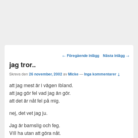
Post
←
Föregående inlägg
Nästa inlägg
→
navigation
jag tror..
Skrevs den
26 november, 2002
av
Micke
—
Inga kommentarer ↓
att jag mest är i vägen ibland.
att jag gör fel vad jag än gör.
att det är nåt fel på mig.
nej, det vet jag ju.
Jag är barnslig och feg.
Vill ha utan att göra nåt.