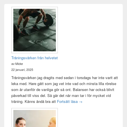
Primära
sidofältet
Widget
område
Träningsvärken från helvetet
av Micke
22 januari, 2025
Träningsvärken jag dragits med sedan i torsdags har inte varit att
leka med. Hare gått som jag vet inte vad och minsta lilla rörelse
som är utanför de vanliga gör så ont. Balansen har också blivit
påverkad till viss del. Så går det när man tar i för mycket vid
Träningsvärken från helvetet
träning. Känns ändå bra att
Fortsätt läsa
→