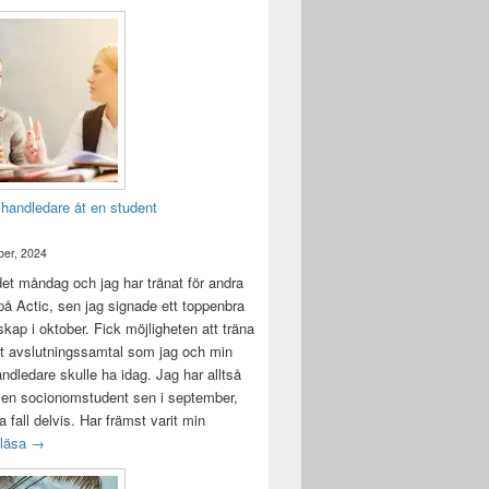
 handledare åt en student
er, 2024
det måndag och jag har tränat för andra
å Actic, sen jag signade ett toppenbra
ap i oktober. Fick möjligheten att träna
t avslutningssamtal som jag och min
andledare skulle ha idag. Jag har alltså
 en socionomstudent sen i september,
lla fall delvis. Har främst varit min
Att vara handledare åt en student
 läsa
→