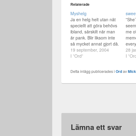
Relaterade
Myshelg
sweet
Ja en helg helt utan nåt
”She’
speciellt att göra behövs
seem
ibland, särskilt när man
me of
är pank. Blir liksom inte
memo
så mycket annat gjort då.
every
:) Men jag har städat och
19 september, 2004
as th
28 ja
haft besök iaf. Yenkan
I ”Ord”
Now 
I ”Or
kom och mös med mig
her f
soffan, såg den skitroliga
away 
Detta inlägg publicerades i
Ord
av
Mic
Eurotrip. En hel del
place
klockrena scener i…
long 
dow
Lämna ett svar