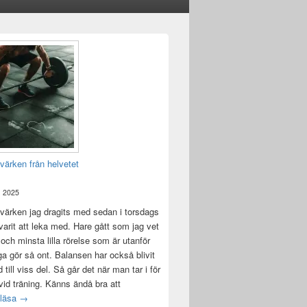
värken från helvetet
, 2025
värken jag dragits med sedan i torsdags
 varit att leka med. Hare gått som jag vet
 och minsta lilla rörelse som är utanför
ga gör så ont. Balansen har också blivit
till viss del. Så går det när man tar i för
id träning. Känns ändå bra att
Träningsvärken från helvetet
 läsa
→