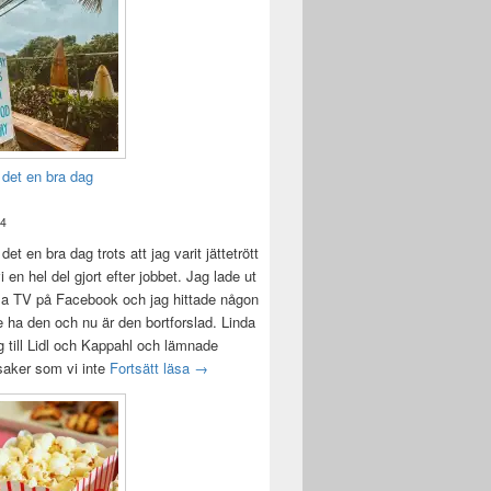
 det en bra dag
24
det en bra dag trots att jag varit jättetrött
i en hel del gjort efter jobbet. Jag lade ut
la TV på Facebook och jag hittade någon
e ha den och nu är den bortforslad. Linda
 till Lidl och Kappahl och lämnade
Idag var det en bra dag
 saker som vi inte
Fortsätt läsa
→