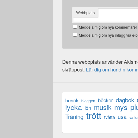
Webbplats
Meddela mig om nya kommentarer v
Meddela mig om nya inlägg via e-p
Denna webbplats använder Akismet
skräppost.
Lär dig om hur din kom
dagbok
böcker
besök
bloggen
lycka
mys
pl
musik
lön
trött
Träning
usa
tvätta
vatte