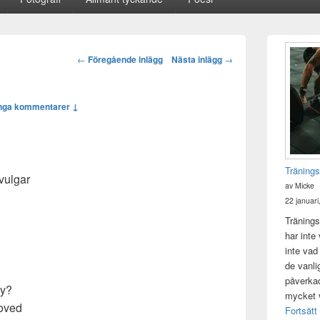
Primära
sidofältet
Post
←
Föregående inlägg
Nästa inlägg
→
Widget
navigation
område
nga kommentarer ↓
Tränings
 vulgar
av Micke
22 januari
Tränings
har inte
inte vad
de vanli
påverkad 
ay?
mycket v
loved
Fortsätt