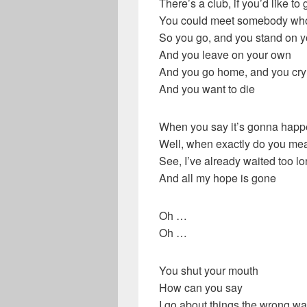
There’s a club, if you’d like to 
You could meet somebody who 
So you go, and you stand on 
And you leave on your own
And you go home, and you cry
And you want to die
When you say it’s gonna happ
Well, when exactly do you me
See, I’ve already waited too l
And all my hope is gone
Oh …
Oh …
You shut your mouth
How can you say
I go about things the wrong w