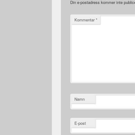
Din e-postadress kommer inte public
Kommentar
*
Namn
E-post