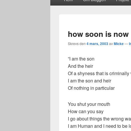
meny
how soon is now
Skrevs den
4 mars, 2003
av
Micke
—
I
”I am the son
And the heir
Of a shyness that is criminally
I am the son and heir
Of nothing in particular
You shut your mouth
How can you say
I go about things the wrong w
I am Human and I need to be 