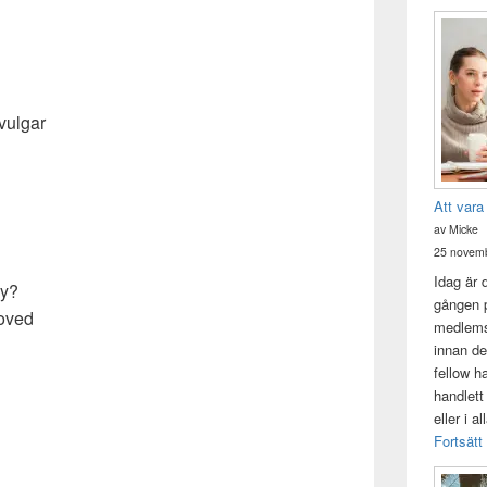
 vulgar
Att vara
av Micke
25 novemb
Idag är 
ay?
gången p
loved
medlemsk
innan de
fellow h
handlett
eller i a
Fortsätt