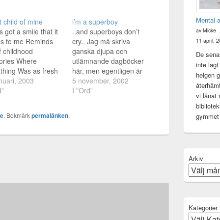
Mental 
 child of mine
i’m a superboy
s got a smile that it
..and superboys don’t
av Micke
s to me Reminds
cry.. Jag må skriva
11 april, 
 childhood
ganska djupa och
De senas
ries Where
utlämnande dagböcker
inte lag
thing Was as fresh
här, men egentligen är
helgen gj
e bright blue sky
nuari, 2003
det ingen som vet hur jag
5 november, 2002
återhämt
and then when I see
d”
mår. Kanske nån, bara
I ”Ord”
vi lånat
ace She takes me
lite. Men ingen vet. Jag
bibliote
to that special
tillåter det inte. Kan inte
ke
. Bokmärk
permalänken
.
gymme
 And if I atared too
ens visa mig så svag
I’d probably break
inför mig själv. Jag tillåter
n…
det inte. Det är…
Arkiv
Kategorier