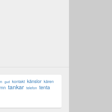
känslor
en
kontakt
kåren
gud
tankar
tenta
ömn
telefon