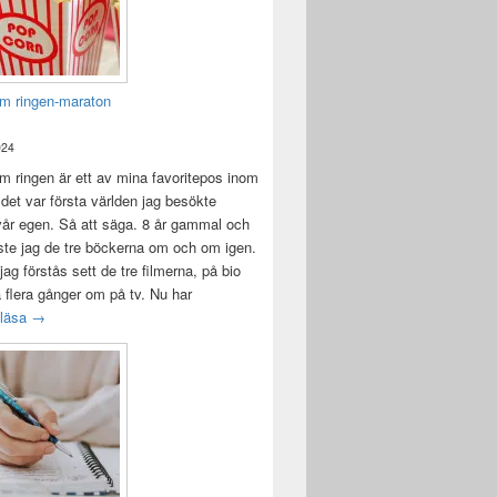
m ringen-maraton
024
 ringen är ett av mina favoritepos inom
 det var första världen jag besökte
vår egen. Så att säga. 8 år gammal och
ste jag de tre böckerna om och om igen.
jag förstås sett de tre filmerna, på bio
a flera gånger om på tv. Nu har
Sagan om ringen-maraton
 läsa
→