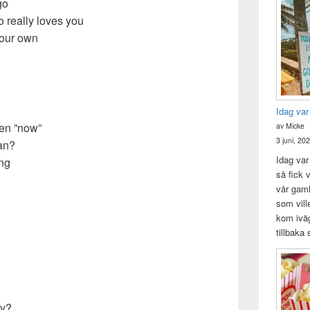
go
really loves you
your own
Idag var
en ”now”
av Micke
3 juni, 20
an?
Idag var 
ong
så fick v
vår gam
som vill
kom iväg
tillbaka
ay?