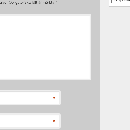
eras.
Obligatoriska fält är märkta
*
*
*