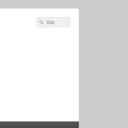
Sök
Sök
efter: