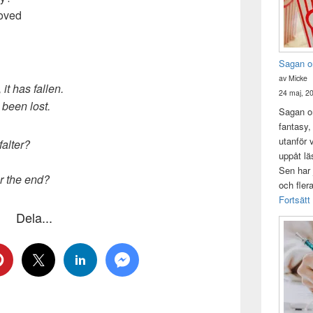
loved
Sagan o
av Micke
it has fallen.
24 maj, 2
 been lost.
Sagan om
fantasy,
utanför 
alter?
uppåt lä
Sen har 
er the end?
och fler
Fortsätt
Dela...