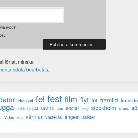
ia e-post.
ost.
 för att minska
mentarsdata bearbetas
.
fest
fel
film
dator
flyt
framtid
fot
framtid
ekonomi
ugga
s
stockholm
social
smärta
snö
stress
projekt
sorg
politik
vänner
ångest
västerås
åsikter
n
Video
vila