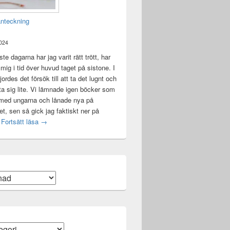
anteckning
2024
te dagarna har jag varit rätt trött, har
t mig i tid över huvud taget på sistone. I
ordes det försök till att ta det lugnt och
a sig lite. Vi lämnade igen böcker som
 med ungarna och lånade nya på
ket, sen så gick jag faktiskt ner på
Mental anteckning
t
Fortsätt läsa
→