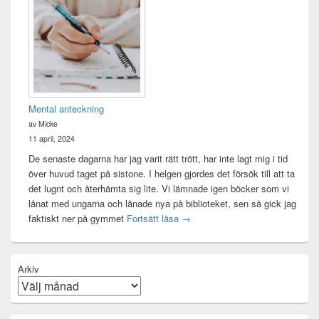
Mental anteckning
av Micke
11 april, 2024
De senaste dagarna har jag varit rätt trött, har inte lagt mig i tid
över huvud taget på sistone. I helgen gjordes det försök till att ta
det lugnt och återhämta sig lite. Vi lämnade igen böcker som vi
lånat med ungarna och lånade nya på biblioteket, sen så gick jag
Mental anteckning
faktiskt ner på gymmet
Fortsätt läsa
→
Arkiv