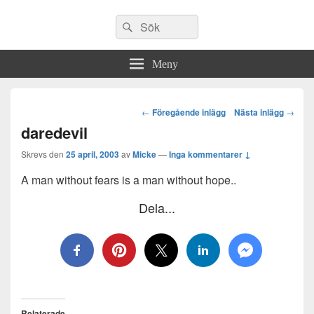
Sök
Sök
efter:
Meny
Post
←
Föregående inlägg
Nästa inlägg
→
navigation
daredevil
Skrevs den
25 april, 2003
av
Micke
—
Inga kommentarer ↓
A man without fears is a man without hope..
Dela...
Relaterade