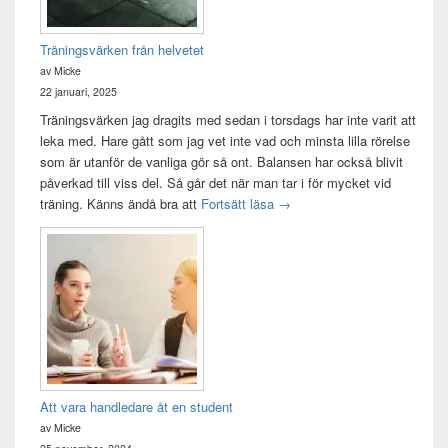
Träningsvärken från helvetet
av Micke
22 januari, 2025
Träningsvärken jag dragits med sedan i torsdags har inte varit att
leka med. Hare gått som jag vet inte vad och minsta lilla rörelse
som är utanför de vanliga gör så ont. Balansen har också blivit
påverkad till viss del. Så går det när man tar i för mycket vid
Träningsvärken från helvetet
träning. Känns ändå bra att
Fortsätt läsa
→
Att vara handledare åt en student
av Micke