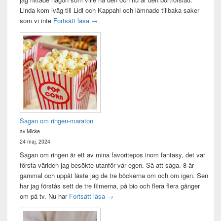
Linda kom iväg till Lidl och Kappahl och lämnade tillbaka saker
Idag var det en bra dag
som vi inte
Fortsätt läsa
→
Sagan om ringen-maraton
av Micke
24 maj, 2024
Sagan om ringen är ett av mina favoritepos inom fantasy, det var
första världen jag besökte utanför vår egen. Så att säga. 8 år
gammal och uppåt läste jag de tre böckerna om och om igen. Sen
har jag förstås sett de tre filmerna, på bio och flera flera gånger
Sagan om ringen-maraton
om på tv. Nu har
Fortsätt läsa
→