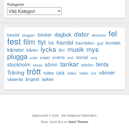
Kategorier
fel
dator
dagbok
böcker
besök
ekonomi
bloggen
fest
film
flyt
framtid
fot
framtiden
kontakt
gud
lycka
mys
musik
känslor
kåren
lön
plugga
social
smärta
snö
projekt
sorg
politik
tankar
tenta
sömn
stockholm
telefon
stress
trött
Träning
usa
vänner
tvätta
vatten
Video
vila
ångest
västerås
åsikter
Upphovsrätt © 2026
. Alla rättigheter förbehållna.
Tema: Catch Box av
Catch Themes