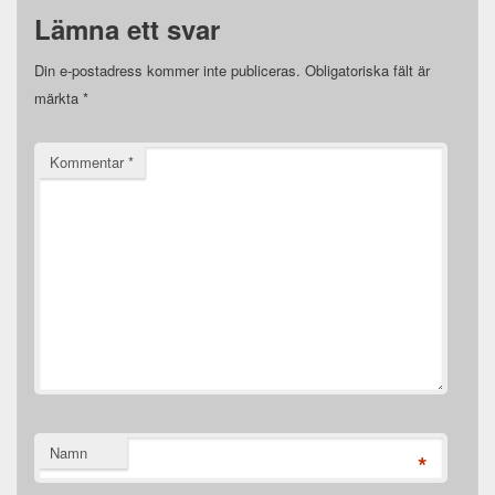
Lämna ett svar
Din e-postadress kommer inte publiceras.
Obligatoriska fält är
märkta
*
Kommentar
*
Namn
*