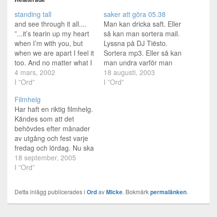
standing tall
saker att göra 05.38
and see through it all....
Man kan dricka saft. Eller
”...it’s tearin up my heart
så kan man sortera mail.
when I’m with you, but
Lyssna på DJ Tiësto.
when we are apart I feel it
Sortera mp3. Eller så kan
too. And no matter what I
man undra varför man
do I feel the pain, with or
4 mars, 2002
vaknar strax efter 4 och
18 augusti, 2003
without you...” *gråter*
I ”Ord”
inte kan somna om, när
I ”Ord”
JAAAAAAAAAAAAAAAAA
man är ledig! Låter rätt
Filmhelg
AAAAAAAAAAAAAAAAAA
onödigt. Men jag tror det
Har haft en riktig filmhelg.
AAAAAAAA!!!!!!!!!!! Jag
var hungern som drev
Kändes som att det
klarade ASP-omtentan
mig till vaket…
behövdes efter månader
precis. 50% hade jag och
av utgång och fest varje
det var gränsen…
fredag och lördag. Nu ska
jag säga mitt bra eller
18 september, 2005
anus om de filmer jag
I ”Ord”
sett. Så som i himmelen:
BRA, jag skiter i om de
Detta inlägg publicerades i
Ord
av
Micke
. Bokmärk
permalänken
.
som vill sitta och
analysera filmer med…