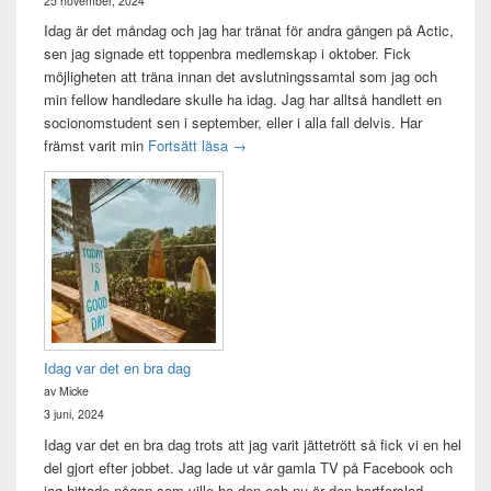
25 november, 2024
Idag är det måndag och jag har tränat för andra gången på Actic,
sen jag signade ett toppenbra medlemskap i oktober. Fick
möjligheten att träna innan det avslutningssamtal som jag och
min fellow handledare skulle ha idag. Jag har alltså handlett en
socionomstudent sen i september, eller i alla fall delvis. Har
Att vara handledare åt en student
främst varit min
Fortsätt läsa
→
Idag var det en bra dag
av Micke
3 juni, 2024
Idag var det en bra dag trots att jag varit jättetrött så fick vi en hel
del gjort efter jobbet. Jag lade ut vår gamla TV på Facebook och
jag hittade någon som ville ha den och nu är den bortforslad.