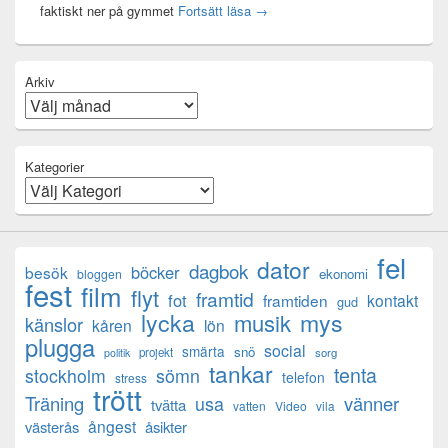
Mental anteckning
faktiskt ner på gymmet
Fortsätt läsa
→
Arkiv
Kategorier
fel
dator
dagbok
böcker
besök
ekonomi
bloggen
fest
film
flyt
framtid
fot
framtiden
kontakt
gud
lycka
mys
musik
känslor
kåren
lön
plugga
social
smärta
snö
projekt
sorg
politik
tankar
tenta
sömn
stockholm
telefon
stress
trött
Träning
usa
vänner
tvätta
vatten
Video
vila
ångest
västerås
åsikter