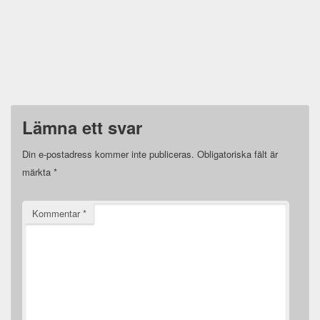
Lämna ett svar
Din e-postadress kommer inte publiceras.
Obligatoriska fält är
märkta
*
Kommentar
*