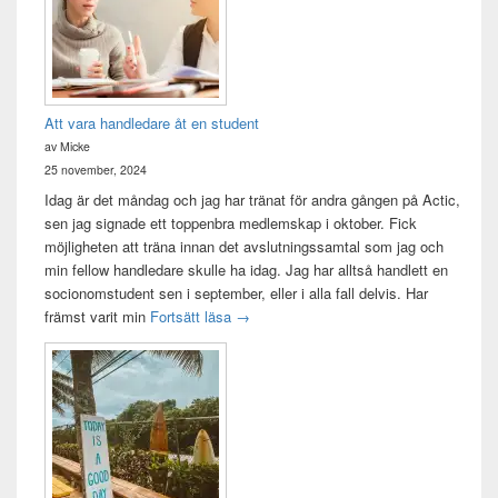
Att vara handledare åt en student
av Micke
25 november, 2024
Idag är det måndag och jag har tränat för andra gången på Actic,
sen jag signade ett toppenbra medlemskap i oktober. Fick
möjligheten att träna innan det avslutningssamtal som jag och
min fellow handledare skulle ha idag. Jag har alltså handlett en
socionomstudent sen i september, eller i alla fall delvis. Har
Att vara handledare åt en student
främst varit min
Fortsätt läsa
→