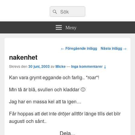
Sök
Sök
efter:
Meny
Post
←
Föregående inlägg
Nästa inlägg
→
navigation
nakenhet
Skrevs den
30 juni, 2003
av
Micke
—
Inga kommentarer ↓
Kan vara grymt eggande och farlig.. *roar*!
Min tå är blå, svullen och kladdar 🙁
Jag har en massa kel att ta igen…
Får hoppas att det inte dröjer alltför länge tills det blir
augusti och sånt..
Dela...