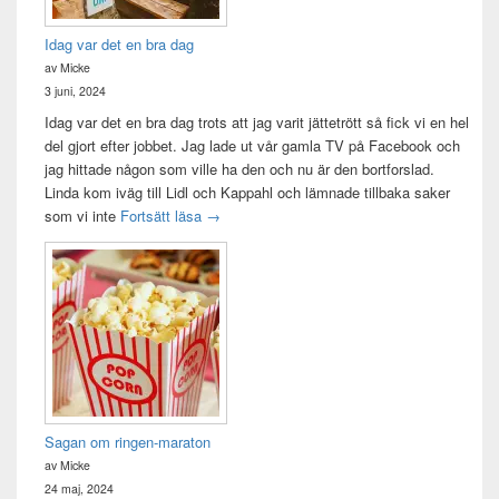
Idag var det en bra dag
av Micke
3 juni, 2024
Idag var det en bra dag trots att jag varit jättetrött så fick vi en hel
del gjort efter jobbet. Jag lade ut vår gamla TV på Facebook och
jag hittade någon som ville ha den och nu är den bortforslad.
Linda kom iväg till Lidl och Kappahl och lämnade tillbaka saker
Idag var det en bra dag
som vi inte
Fortsätt läsa
→
Sagan om ringen-maraton
av Micke
24 maj, 2024