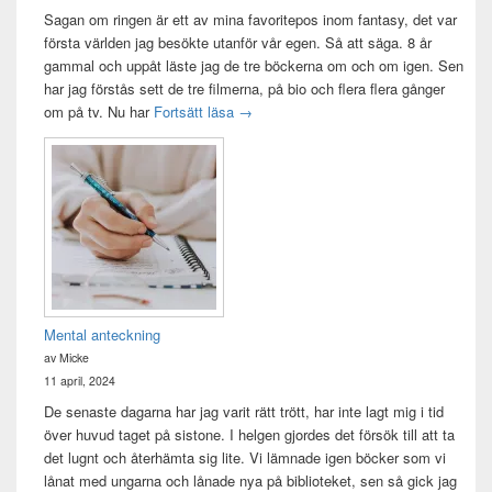
Sagan om ringen är ett av mina favoritepos inom fantasy, det var
första världen jag besökte utanför vår egen. Så att säga. 8 år
gammal och uppåt läste jag de tre böckerna om och om igen. Sen
har jag förstås sett de tre filmerna, på bio och flera flera gånger
Sagan om ringen-maraton
om på tv. Nu har
Fortsätt läsa
→
Mental anteckning
av Micke
11 april, 2024
De senaste dagarna har jag varit rätt trött, har inte lagt mig i tid
över huvud taget på sistone. I helgen gjordes det försök till att ta
det lugnt och återhämta sig lite. Vi lämnade igen böcker som vi
lånat med ungarna och lånade nya på biblioteket, sen så gick jag