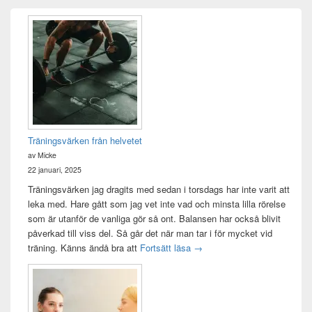
Primära
sidofältet
Widget
område
Träningsvärken från helvetet
av Micke
22 januari, 2025
Träningsvärken jag dragits med sedan i torsdags har inte varit att
leka med. Hare gått som jag vet inte vad och minsta lilla rörelse
som är utanför de vanliga gör så ont. Balansen har också blivit
påverkad till viss del. Så går det när man tar i för mycket vid
Träningsvärken från helvetet
träning. Känns ändå bra att
Fortsätt läsa
→