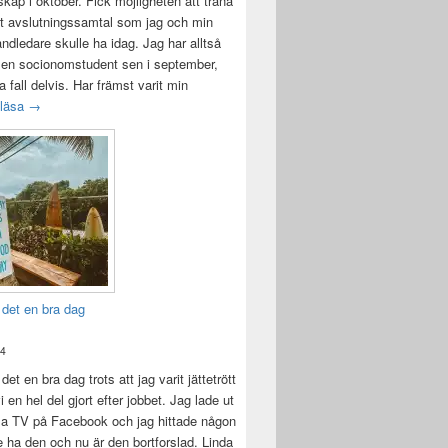
ap i oktober. Fick möjligheten att träna
t avslutningssamtal som jag och min
andledare skulle ha idag. Jag har alltså
 en socionomstudent sen i september,
lla fall delvis. Har främst varit min
Att vara handledare åt en student
 läsa
→
 det en bra dag
24
det en bra dag trots att jag varit jättetrött
i en hel del gjort efter jobbet. Jag lade ut
la TV på Facebook och jag hittade någon
e ha den och nu är den bortforslad. Linda