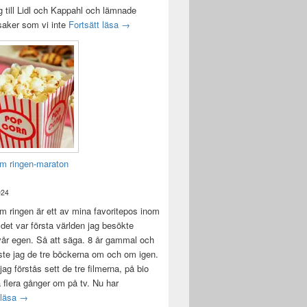
 till Lidl och Kappahl och lämnade
Idag var det en bra dag
 saker som vi inte
Fortsätt läsa
→
m ringen-maraton
024
 ringen är ett av mina favoritepos inom
 det var första världen jag besökte
vår egen. Så att säga. 8 år gammal och
ste jag de tre böckerna om och om igen.
jag förstås sett de tre filmerna, på bio
a flera gånger om på tv. Nu har
Sagan om ringen-maraton
 läsa
→