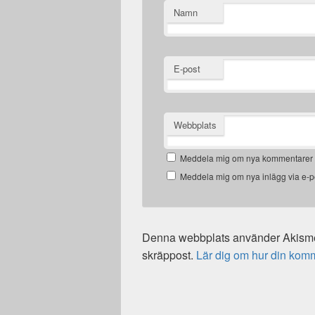
Namn
E-post
Webbplats
Meddela mig om nya kommentarer v
Meddela mig om nya inlägg via e-p
Denna webbplats använder Akismet
skräppost.
Lär dig om hur din kom