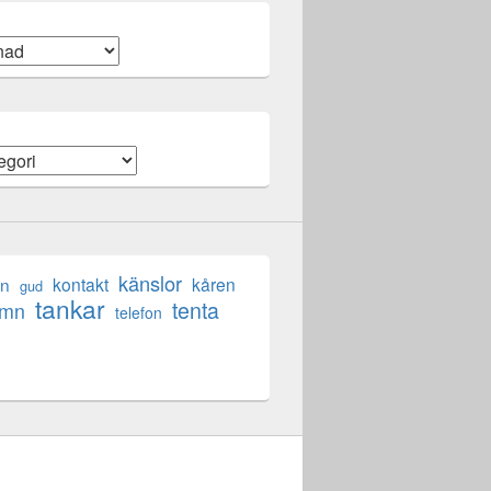
känslor
en
kontakt
kåren
gud
tankar
tenta
ömn
telefon