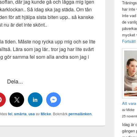
i soffan, där jag kunde gå och lägga mig igen
Tränings
äckarklockan.. Så idag ska jag städa. Om tån
har inte
inte vad
den för att hjälpa sista biten upp.. så kanske
de vanli
st nu är det inte skönt..
påverkad 
mycket v
la tiden. Måste nog rycka upp mig och se lite
Fortsätt
lltså. Lära som jag lär.. tror jag har lite svårt
t jag gör samma fel som alla andra som jag i
Dela...
Att vara
av Micke
ktes
fel
,
smärta
,
usa
av
Micke
. Bokmärk
permalänken
.
25 novemb
Idag är 
gången p