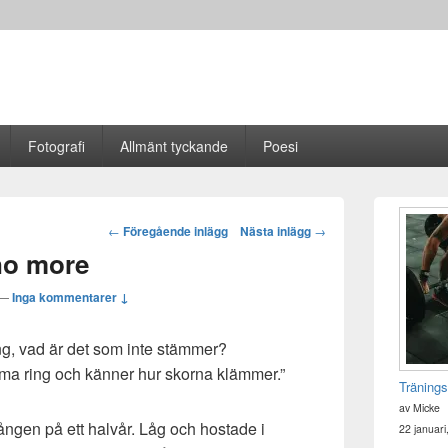
Fotografi
Allmänt tyckande
Poesi
Primära
sidofältet
Post
←
Föregående inlägg
Nästa inlägg
→
Widget
navigation
 no more
område
—
Inga kommentarer ↓
ng, vad är det som inte stämmer?
mma ring och känner hur skorna klämmer.”
Tränings
av Micke
gången på ett halvår. Låg och hostade i
22 januari