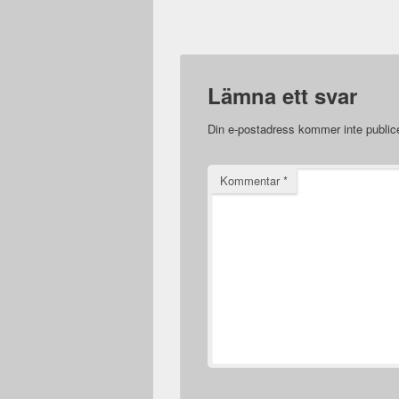
Lämna ett svar
Din e-postadress kommer inte public
Kommentar
*