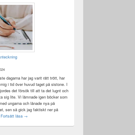
anteckning
2024
te dagarna har jag varit rätt trött, har
t mig i tid över huvud taget på sistone. I
ordes det försök till att ta det lugnt och
a sig lite. Vi lämnade igen böcker som
 med ungarna och lånade nya på
ket, sen så gick jag faktiskt ner på
Mental anteckning
t
Fortsätt läsa
→