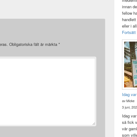
medlemsk
innan de
fellow h
handlett
eller i a
Fortsätt
eras.
Obligatoriska fält är märkta
*
Idag var
av Micke
3 juni, 20
Idag var 
så fick v
vår gam
som vill