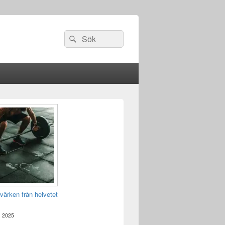
Sök
Sök
efter:
värken från helvetet
, 2025