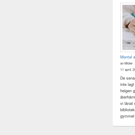
Mental 
av Micke
11 april, 
De senas
inte lag
helgen gj
återhämt
vi lånat
bibliote
gymme