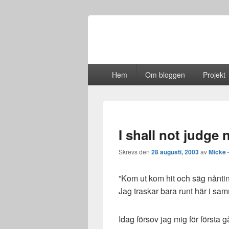
Primär
Hem
Om bloggen
Projekt
meny
I shall not judge
Skrevs den
28 augusti, 2003
av
Micke
”Kom ut kom hit och säg nånti
Jag traskar bara runt här i sa
Idag försov jag mig för första 