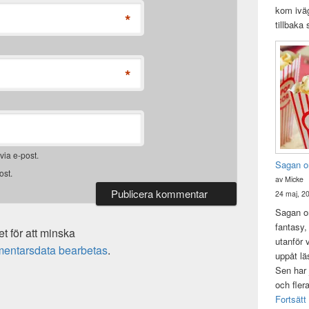
kom iväg
*
tillbaka
*
ia e-post.
Sagan o
ost.
av Micke
24 maj, 2
Sagan om
fantasy,
 för att minska
utanför 
mentarsdata bearbetas
.
uppåt lä
Sen har 
och fler
Fortsätt