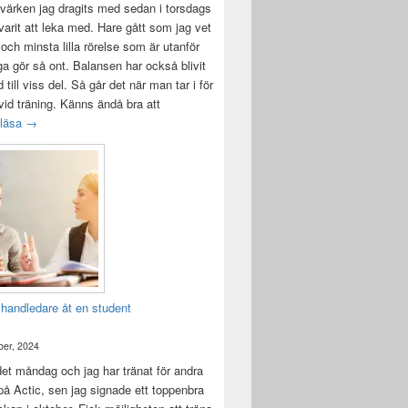
värken jag dragits med sedan i torsdags
 varit att leka med. Hare gått som jag vet
 och minsta lilla rörelse som är utanför
ga gör så ont. Balansen har också blivit
till viss del. Så går det när man tar i för
id träning. Känns ändå bra att
Träningsvärken från helvetet
 läsa
→
 handledare åt en student
er, 2024
det måndag och jag har tränat för andra
å Actic, sen jag signade ett toppenbra