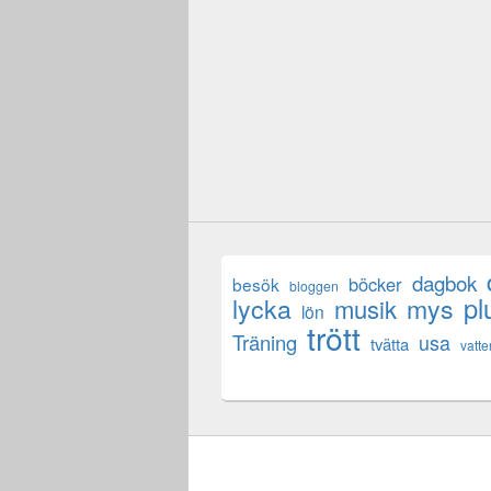
dagbok
böcker
besök
bloggen
lycka
mys
pl
musik
lön
trött
Träning
usa
tvätta
vatte