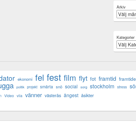
Arkiv
Kategorier
fest
fel
film
dator
flyt
framtid
fot
framtid
ekonomi
ugga
s
stockholm
social
smärta
snö
stress
projekt
sorg
politik
vänner
ångest
västerås
åsikter
n
Video
vila