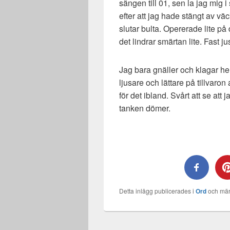
sängen till 01, sen la jag mig 
efter att jag hade stängt av v
slutar bulta. Opererade lite på 
det lindrar smärtan lite. Fast ju
Jag bara gnäller och klagar he
ljusare och lättare på tillvaron a
för det ibland. Svårt att se at
tanken dömer.
Detta inlägg publicerades i
Ord
och mär