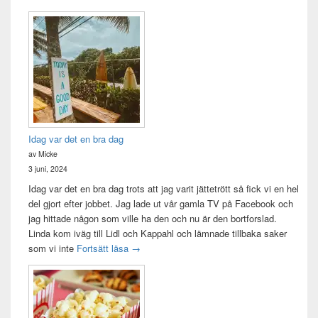
Idag var det en bra dag
av Micke
3 juni, 2024
Idag var det en bra dag trots att jag varit jättetrött så fick vi en hel
del gjort efter jobbet. Jag lade ut vår gamla TV på Facebook och
jag hittade någon som ville ha den och nu är den bortforslad.
Linda kom iväg till Lidl och Kappahl och lämnade tillbaka saker
Idag var det en bra dag
som vi inte
Fortsätt läsa
→