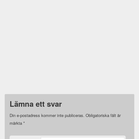
Lämna ett svar
Din e-postadress kommer inte publiceras.
Obligatoriska fält är
märkta
*