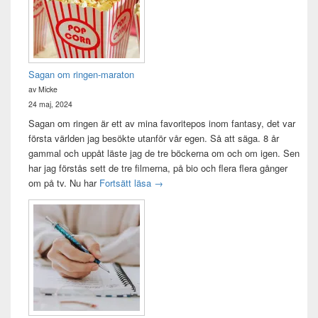
Sagan om ringen-maraton
av Micke
24 maj, 2024
Sagan om ringen är ett av mina favoritepos inom fantasy, det var
första världen jag besökte utanför vår egen. Så att säga. 8 år
gammal och uppåt läste jag de tre böckerna om och om igen. Sen
har jag förstås sett de tre filmerna, på bio och flera flera gånger
Sagan om ringen-maraton
om på tv. Nu har
Fortsätt läsa
→