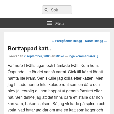
Sök
Sök
efter:
Meny
Post
←
Föregående inlägg
Nästa inlägg
→
navigation
Borttappad katt..
Skrevs den
7 september, 2003
av
Micke
—
Inga kommentarer ↓
Var nere i tvättstugan och hämtade tvätt. Kom hem.
Öppnade lite för det var så varmt. Gick till köket för att
hämta lite kräm. Sen skulle jag kolla efter katten. Men
jag hittade henne inte, kutade runt som en dåre och
blev jätteorolig att hon hoppat ut genom fönstret eller
nåt. Sen tänkte jag att det finns bara ett ställe där hon
kan vara, bakom spisen. Så jag vickade på spisen och
voila, vad hittar jag där om inte en katt som ligger och