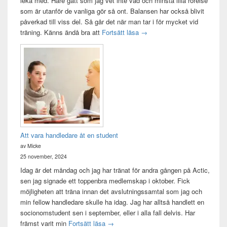
leka med. Hare gått som jag vet inte vad och minsta lilla rörelse
som är utanför de vanliga gör så ont. Balansen har också blivit
påverkad till viss del. Så går det när man tar i för mycket vid
Träningsvärken från helvetet
träning. Känns ändå bra att
Fortsätt läsa
→
Att vara handledare åt en student
av Micke
25 november, 2024
Idag är det måndag och jag har tränat för andra gången på Actic,
sen jag signade ett toppenbra medlemskap i oktober. Fick
möjligheten att träna innan det avslutningssamtal som jag och
min fellow handledare skulle ha idag. Jag har alltså handlett en
socionomstudent sen i september, eller i alla fall delvis. Har
Att vara handledare åt en student
främst varit min
Fortsätt läsa
→