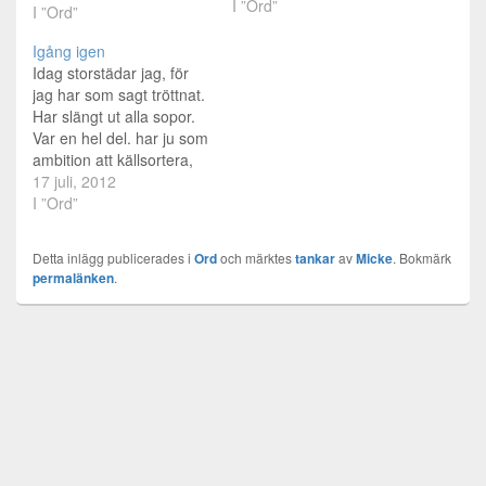
I ”Ord”
bott där innan kan inte
I ”Ord”
lagen. När jag väl fick tag
Igång igen
i nycklarna så var
Idag storstädar jag, för
lägenheten inte besiktad,
jag har som sagt tröttnat.
så Mimer…
Har slängt ut alla sopor.
Var en hel del. har ju som
ambition att källsortera,
men nu sket jag i det. För
17 juli, 2012
det första har jag tappat
I ”Ord”
bort ploppen till
miljöstugan och sen ja
Detta inlägg publicerades i
Ord
och märktes
tankar
av
Micke
. Bokmärk
nej, ut skulle det. Känns
permalänken
.
jävligt bra.…