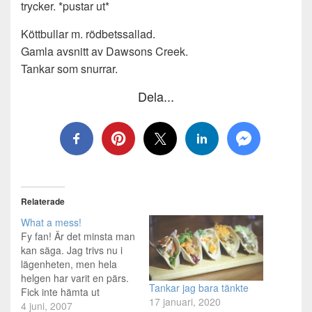
trycker. *pustar ut*
Köttbullar m. rödbetssallad.
Gamla avsnitt av Dawsons Creek.
Tankar som snurrar.
Dela...
Relaterade
What a mess!
Fy fan! Är det minsta man
kan säga. Jag trivs nu i
lägenheten, men hela
helgen har varit en pärs.
Tankar jag bara tänkte
Fick inte hämta ut
17 januari, 2020
nycklarna i tid, för de som
4 juni, 2007