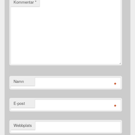
Kommentar
*
Namn
*
E-post
*
Webbplats