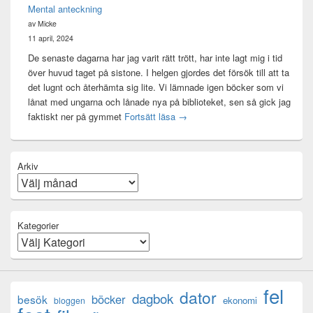
Mental anteckning
av Micke
11 april, 2024
De senaste dagarna har jag varit rätt trött, har inte lagt mig i tid
över huvud taget på sistone. I helgen gjordes det försök till att ta
det lugnt och återhämta sig lite. Vi lämnade igen böcker som vi
lånat med ungarna och lånade nya på biblioteket, sen så gick jag
Mental anteckning
faktiskt ner på gymmet
Fortsätt läsa
→
Arkiv
Kategorier
fel
dator
dagbok
böcker
besök
ekonomi
bloggen