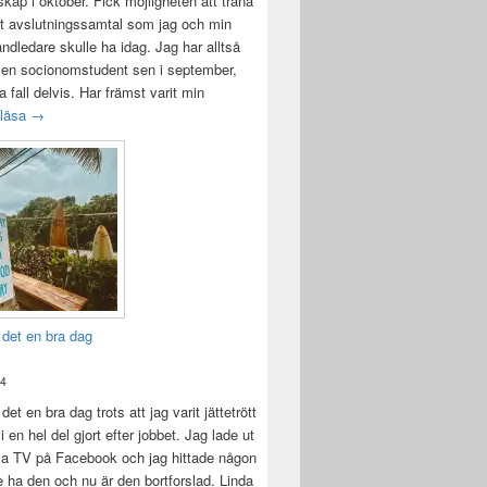
ap i oktober. Fick möjligheten att träna
t avslutningssamtal som jag och min
andledare skulle ha idag. Jag har alltså
 en socionomstudent sen i september,
lla fall delvis. Har främst varit min
Att vara handledare åt en student
 läsa
→
 det en bra dag
24
det en bra dag trots att jag varit jättetrött
i en hel del gjort efter jobbet. Jag lade ut
la TV på Facebook och jag hittade någon
e ha den och nu är den bortforslad. Linda