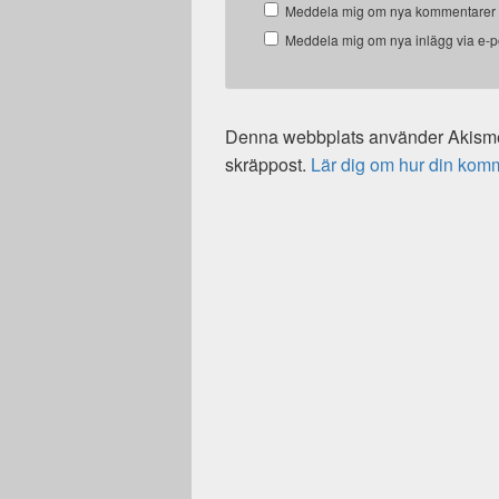
Meddela mig om nya kommentarer v
Meddela mig om nya inlägg via e-p
Denna webbplats använder Akismet
skräppost.
Lär dig om hur din kom