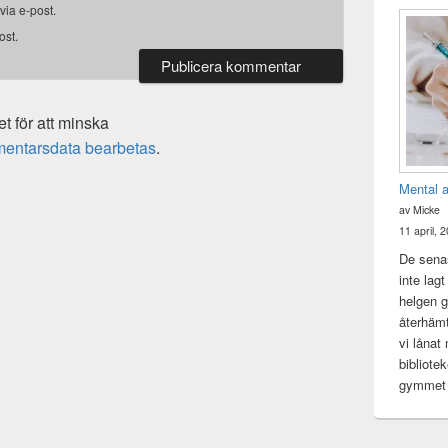
ia e-post.
ost.
 för att minska
mentarsdata bearbetas
.
Mental 
av Micke
11 april, 
De senas
inte lag
helgen gj
återhämt
vi lånat
bibliote
gymme