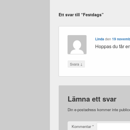
Ett svar till “Festdags”
Linda
den
19 novembe
Hoppas du får en 
↓
Svara
Lämna ett svar
Din e-postadress kommer inte public
Kommentar
*