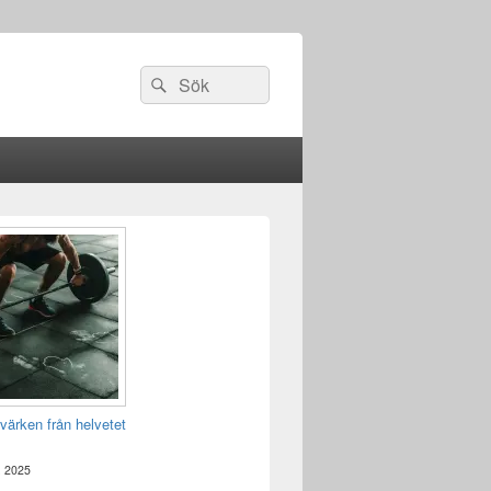
Sök
Sök
efter:
värken från helvetet
, 2025