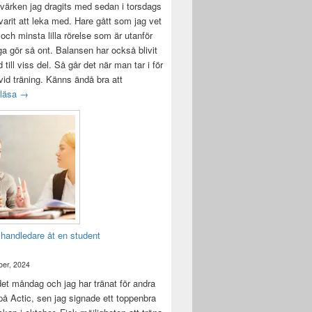
värken jag dragits med sedan i torsdags
 varit att leka med. Hare gått som jag vet
 och minsta lilla rörelse som är utanför
ga gör så ont. Balansen har också blivit
till viss del. Så går det när man tar i för
id träning. Känns ändå bra att
Träningsvärken från helvetet
 läsa
→
 handledare åt en student
er, 2024
det måndag och jag har tränat för andra
å Actic, sen jag signade ett toppenbra