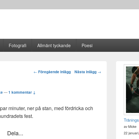
Fotografi
Allmänt tyckande
Poesi
Primära
sidofältet
Post
←
Föregående inlägg
Nästa inlägg
→
Widget
navigation
område
ke
—
1 kommentar ↓
par minuter, ner på stan, med fördricka och
rhundradets fest.
Tränings
av Micke
Dela...
22 januari