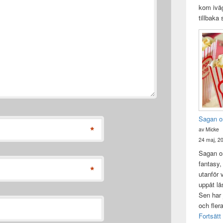
kom iväg
tillbaka
Sagan o
*
av Micke
24 maj, 2
Sagan om
fantasy,
*
utanför 
uppåt lä
Sen har 
och fler
Fortsätt