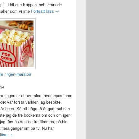
 till Lidl och Kappahl och lämnade
Idag var det en bra dag
 saker som vi inte
Fortsätt läsa
→
m ringen-maraton
024
 ringen är ett av mina favoritepos inom
 det var första världen jag besökte
vår egen. Så att säga. 8 år gammal och
ste jag de tre böckerna om och om igen.
jag förstås sett de tre filmerna, på bio
a flera gånger om på tv. Nu har
Sagan om ringen-maraton
 läsa
→