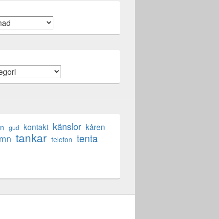
känslor
en
kontakt
kåren
gud
tankar
tenta
ömn
telefon