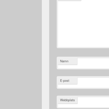
Namn
E-post
Webbplats