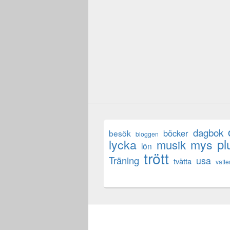
dagbok
böcker
besök
bloggen
lycka
mys
pl
musik
lön
trött
Träning
usa
tvätta
vatte