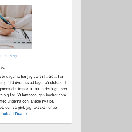
anteckning
2024
te dagarna har jag varit rätt trött, har
t mig i tid över huvud taget på sistone. I
ordes det försök till att ta det lugnt och
a sig lite. Vi lämnade igen böcker som
 med ungarna och lånade nya på
ket, sen så gick jag faktiskt ner på
Mental anteckning
t
Fortsätt läsa
→