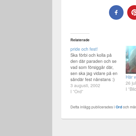
Relaterade
pride och fest!
Ska förbi och kolla på
den där paraden och se
vad som försiggår där,
sen ska jag vidare på en
Här v
såndär fest nånstans :)
26 ju
Ska nog kunna bli en
3 augusti, 2002
I ”Bil
underbar dag idag :)
I ”Ord”
Puss och PLUR ;)
Detta inlägg publicerades i
Ord
och mär