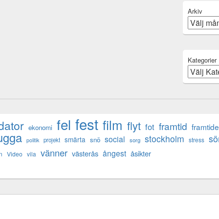
Arkiv
Kategorier
fest
fel
film
dator
flyt
framtid
fot
framtid
ekonomi
ugga
s
stockholm
social
smärta
snö
stress
projekt
sorg
politik
vänner
ångest
västerås
åsikter
n
Video
vila