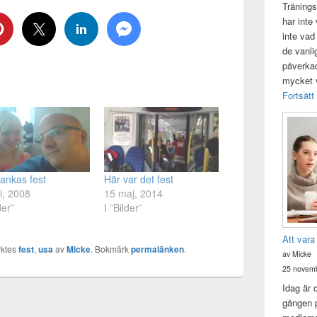
Tränings
har inte
inte vad
de vanli
påverkad 
mycket v
Fortsätt
ankas fest
Här var det fest
li, 2008
15 maj, 2014
der”
I ”Bilder”
Att vara
ktes
fest
,
usa
av
Micke
. Bokmärk
permalänken
.
av Micke
25 novemb
Idag är 
gången p