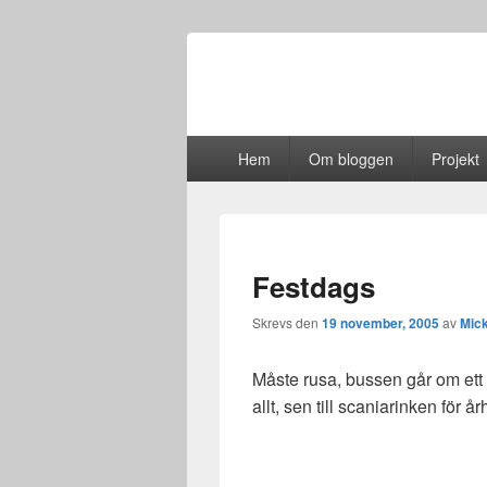
Primär
Hem
Om bloggen
Projekt
meny
Festdags
Skrevs den
19 november, 2005
av
Mic
Måste rusa, bussen går om ett 
allt, sen till scaniarinken för å