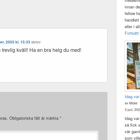
medlemsk
innan de
fellow h
handlett
eller i a
Fortsätt
r, 2005 kl. 15:33
skrev:
trevlig kväll! Ha en bra helg du med!
Idag var
av Micke
3 juni, 20
eras.
Obligatoriska fält är märkta
*
Idag var 
så fick v
vår gam
som vill