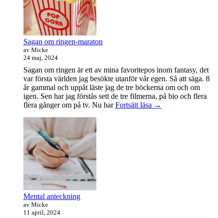
Sagan om ringen-maraton
av Micke
24 maj, 2024
Sagan om ringen är ett av mina favoritepos inom fantasy, det
var första världen jag besökte utanför vår egen. Så att säga. 8
år gammal och uppåt läste jag de tre böckerna om och om
igen. Sen har jag förstås sett de tre filmerna, på bio och flera
Sagan
flera gånger om på tv. Nu har
Fortsätt läsa
→
om
ringen-
maraton
Mental anteckning
av Micke
11 april, 2024