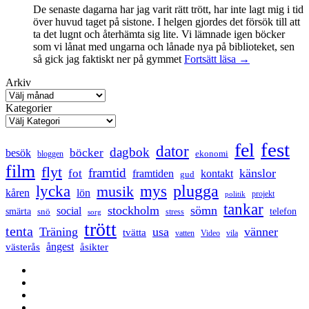
De senaste dagarna har jag varit rätt trött, har inte lagt mig i tid
över huvud taget på sistone. I helgen gjordes det försök till att
ta det lugnt och återhämta sig lite. Vi lämnade igen böcker
som vi lånat med ungarna och lånade nya på biblioteket, sen
Mental
så gick jag faktiskt ner på gymmet
Fortsätt läsa
→
anteckning
Arkiv
Kategorier
fest
fel
dator
dagbok
böcker
besök
ekonomi
bloggen
film
flyt
framtid
känslor
fot
framtiden
kontakt
gud
lycka
mys
plugga
musik
kåren
lön
projekt
politik
tankar
stockholm
sömn
social
smärta
snö
telefon
stress
sorg
trött
tenta
Träning
usa
vänner
tvätta
vatten
Video
vila
ångest
västerås
åsikter
Facebook
Twitter
LinkedIn
Tumblr