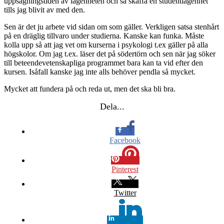
uppsägningstiden av lägenheten och så skaffa en studentlägenhet
tills jag blivit av med den.
Sen är det ju arbete vid sidan om som gäller. Verkligen satsa stenhårt
på en dräglig tillvaro under studierna. Kanske kan funka. Måste
kolla upp så att jag vet om kurserna i psykologi t.ex gäller på alla
högskolor. Om jag t.ex. läser det på södertörn och sen när jag söker
till beteendevetenskapliga programmet bara kan ta vid efter den
kursen. Isåfall kanske jag inte alls behöver pendla så mycket.
Mycket att fundera på och reda ut, men det ska bli bra.
Dela...
Facebook
Pinterest
Twitter