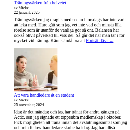
Träningsvärken från helvetet
av Micke
22 januari, 2025
Träningsvärken jag dragits med sedan i torsdags har inte varit
att leka med. Hare gått som jag vet inte vad och minsta lilla
rörelse som är utanför de vanliga gör så ont. Balansen har
också blivit påverkad till viss del. Så går det när man tar i för
Träningsvä
mycket vid träning. Känns ändå bra att
Fortsätt läsa
→
från
helvetet
Att vara handledare åt en student
av Micke
25 november, 2024
Idag är det måndag och jag har tränat för andra gången på
Actic, sen jag signade ett toppenbra medlemskap i oktober.
Fick möjligheten att träna innan det avslutningssamtal som jag
och min fellow handledare skulle ha idag. Jag har alltså