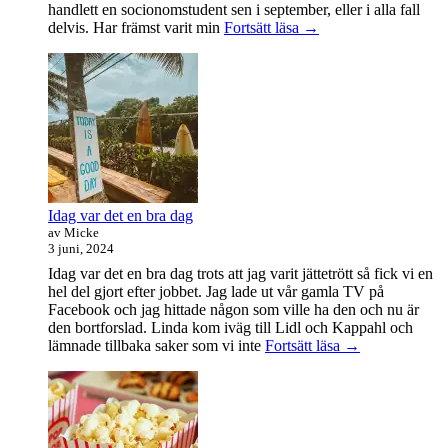
handlett en socionomstudent sen i september, eller i alla fall
Att
delvis. Har främst varit min
Fortsätt läsa
→
vara
handledare
åt
en
student
Idag var det en bra dag
av Micke
3 juni, 2024
Idag var det en bra dag trots att jag varit jättetrött så fick vi en
hel del gjort efter jobbet. Jag lade ut vår gamla TV på
Facebook och jag hittade någon som ville ha den och nu är
den bortforslad. Linda kom iväg till Lidl och Kappahl och
Idag
lämnade tillbaka saker som vi inte
Fortsätt läsa
→
var
det
en
bra
dag