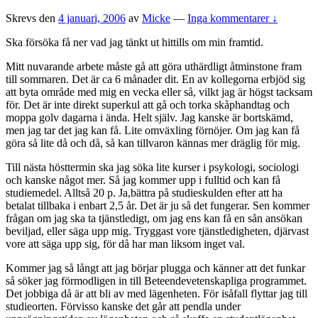
Skrevs den
4 januari, 2006
av
Micke
—
Inga kommentarer ↓
Ska försöka få ner vad jag tänkt ut hittills om min framtid.
Mitt nuvarande arbete måste gå att göra uthärdligt åtminstone fram
till sommaren. Det är ca 6 månader dit. En av kollegorna erbjöd sig
att byta område med mig en vecka eller så, vilkt jag är högst tacksam
för. Det är inte direkt superkul att gå och torka skåphandtag och
moppa golv dagarna i ända. Helt själv. Jag kanske är bortskämd,
men jag tar det jag kan få. Lite omväxling förnöjer. Om jag kan få
göra så lite då och då, så kan tillvaron kännas mer dräglig för mig.
Till nästa hösttermin ska jag söka lite kurser i psykologi, sociologi
och kanske något mer. Så jag kommer upp i fulltid och kan få
studiemedel. Alltså 20 p. Ja,bättra på studieskulden efter att ha
betalat tillbaka i enbart 2,5 år. Det är ju så det fungerar. Sen kommer
frågan om jag ska ta tjänstledigt, om jag ens kan få en sån ansökan
beviljad, eller säga upp mig. Tryggast vore tjänstledigheten, djärvast
vore att säga upp sig, för då har man liksom inget val.
Kommer jag så långt att jag börjar plugga och känner att det funkar
så söker jag förmodligen in till Beteendevetenskapliga programmet.
Det jobbiga då är att bli av med lägenheten. För isåfall flyttar jag till
studieorten. Förvisso kanske det går att pendla under