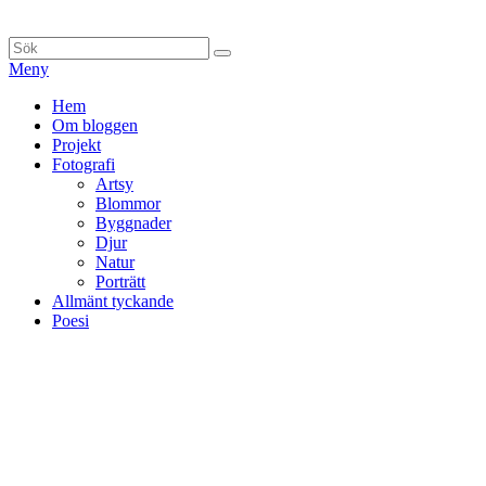
Hoppa
till
Sök
Sök
innehåll
efter:
Meny
Primär
Hem
Om bloggen
meny
Projekt
Fotografi
Artsy
Blommor
Byggnader
Djur
Natur
Porträtt
Allmänt tyckande
Poesi