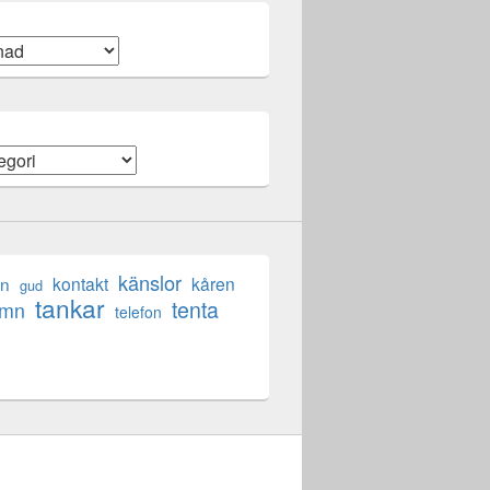
känslor
en
kontakt
kåren
gud
tankar
tenta
ömn
telefon