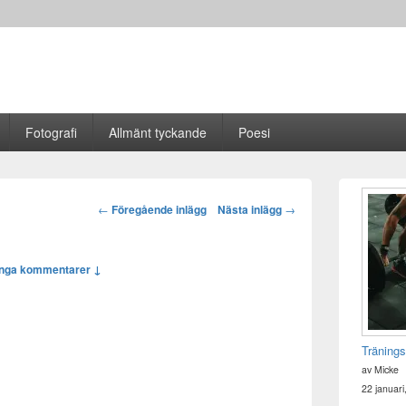
Fotografi
Allmänt tyckande
Poesi
Primära
sidofältet
Post
←
Föregående inlägg
Nästa inlägg
→
Widget
navigation
område
Inga kommentarer ↓
Tränings
av Micke
22 januari