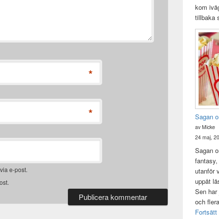
kom iväg
tillbaka
*
*
Sagan o
av Micke
24 maj, 2
Sagan om
fantasy,
ia e-post.
utanför 
uppåt lä
ost.
Sen har 
och fler
Fortsätt