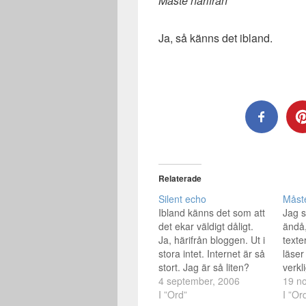
Måste härifrån
Ja, så känns det ibland.
Relaterade
Silent echo
Måst
Ibland känns det som att
Jag sk
det ekar väldigt dåligt.
ändå,
Ja, härifrån bloggen. Ut i
texte
stora intet. Internet är så
läser
stort. Jag är så liten?
verkl
Nej, kanske plugga mer
4 september, 2006
skriv
19 n
igen.
I ”Ord”
skönt
I ”Or