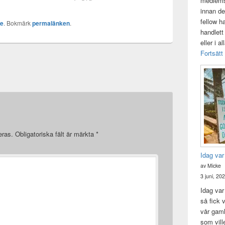
medlemsk
a på att skriva om
innan de
ch mitt liv. Jag har
rmåga att måla fram
fellow h
ke
. Bokmärk
permalänken
.
lor och…
handlett
eller i a
Fortsätt
eras.
Obligatoriska fält är märkta
*
Idag var
av Micke
3 juni, 20
Idag var 
så fick v
vår gam
som vill