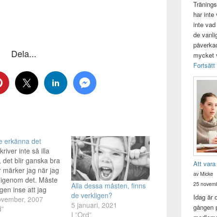
Tränings
har inte
inte vad
de vanli
påverkad 
Dela...
mycket v
Fortsätt
e erkänna det
river inte så illa
 det blir ganska bra
Att vara
r märker jag när jag
av Micke
 igenom det. Måste
25 novemb
Alla dessa måsten, finns
igen inse att jag
de verkligen?
Idag är 
er rätt bra. Känns
ovember, 2007
5 januari, 2021
gången p
 att konstatera. Jag
d”
I ”Ord”