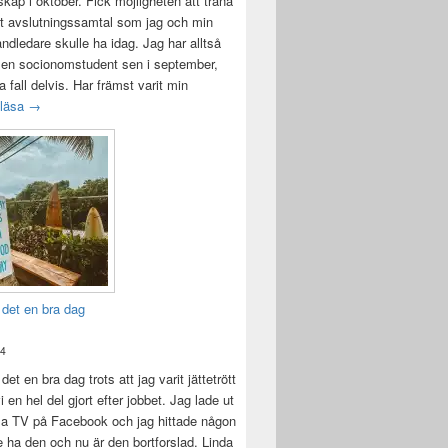
ap i oktober. Fick möjligheten att träna
t avslutningssamtal som jag och min
andledare skulle ha idag. Jag har alltså
 en socionomstudent sen i september,
lla fall delvis. Har främst varit min
Att vara handledare åt en student
 läsa
→
 det en bra dag
24
det en bra dag trots att jag varit jättetrött
i en hel del gjort efter jobbet. Jag lade ut
la TV på Facebook och jag hittade någon
e ha den och nu är den bortforslad. Linda