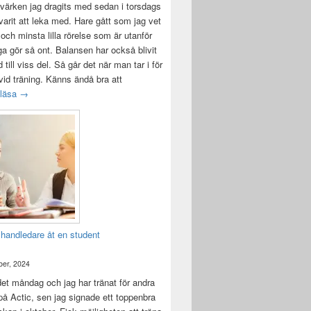
värken jag dragits med sedan i torsdags
 varit att leka med. Hare gått som jag vet
 och minsta lilla rörelse som är utanför
ga gör så ont. Balansen har också blivit
till viss del. Så går det när man tar i för
id träning. Känns ändå bra att
Träningsvärken från helvetet
 läsa
→
 handledare åt en student
er, 2024
det måndag och jag har tränat för andra
å Actic, sen jag signade ett toppenbra