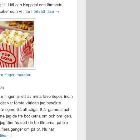
 till Lidl och Kappahl och lämnade
Idag var det en bra dag
 saker som vi inte
Fortsätt läsa
→
m ringen-maraton
024
 ringen är ett av mina favoritepos inom
 det var första världen jag besökte
vår egen. Så att säga. 8 år gammal och
ste jag de tre böckerna om och om igen.
jag förstås sett de tre filmerna, på bio
a flera gånger om på tv. Nu har
Sagan om ringen-maraton
 läsa
→