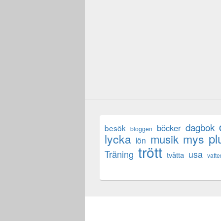
dagbok
böcker
besök
bloggen
lycka
mys
pl
musik
lön
trött
Träning
usa
tvätta
vatte