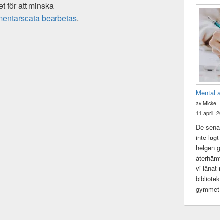
 för att minska
mentarsdata bearbetas
.
Mental 
av Micke
11 april, 
De senas
inte lag
helgen gj
återhämt
vi lånat
bibliote
gymme