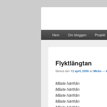
Primär
Hem
Om bloggen
Projekt
meny
Flyktlängtan
Skrevs den
12 april, 2006
av
Micke
—
Måste härifrån
Måste härifrån
Måste härifrån
Måste härifrån