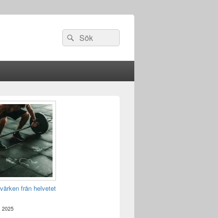
Sök
Sök
efter:
värken från helvetet
, 2025