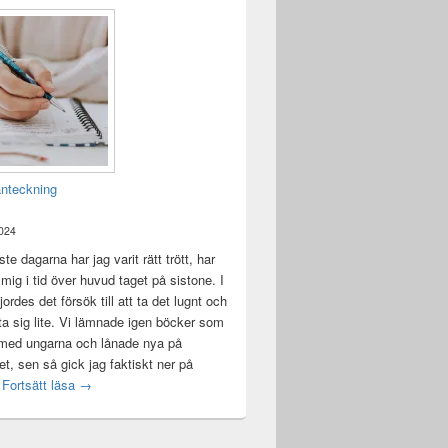
anteckning
2024
te dagarna har jag varit rätt trött, har
t mig i tid över huvud taget på sistone. I
ordes det försök till att ta det lugnt och
a sig lite. Vi lämnade igen böcker som
 med ungarna och lånade nya på
ket, sen så gick jag faktiskt ner på
Mental anteckning
t
Fortsätt läsa
→