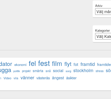
Arkiv
Kategorier
fest
fel
film
dator
flyt
framtid
fot
framtid
ekonomi
ugga
s
stockholm
social
smärta
snö
stress
projekt
sorg
politik
vänner
ångest
västerås
åsikter
n
Video
vila