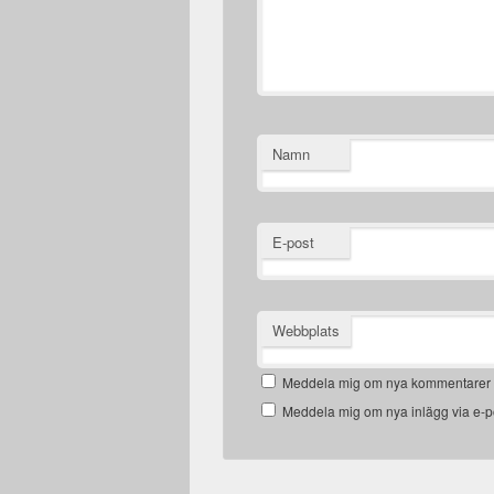
Namn
E-post
Webbplats
Meddela mig om nya kommentarer v
Meddela mig om nya inlägg via e-p