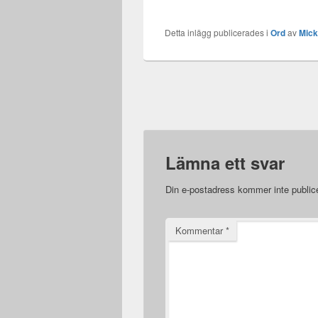
är br
mig o
en fö
Detta inlägg publicerades i
Ord
av
Mic
käns
Lämna ett svar
Din e-postadress kommer inte public
Kommentar
*