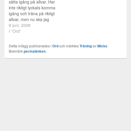
sätta igång på allvar. Har
inte riktigt lyckats komma
igång och träna på riktigt
allvar, men nu ska jag
göra det. Från och med
8 juni, 2008
imorgon är det jag som
I ”Ord”
slutar dricka alkohol,
slutar med lama ursäkter,
Detta inlägg publicerades i
Ord
och märktes
Träning
av
Micke
.
ser till att komma iväg till
Bokmärk
permalänken
.
gymmet…