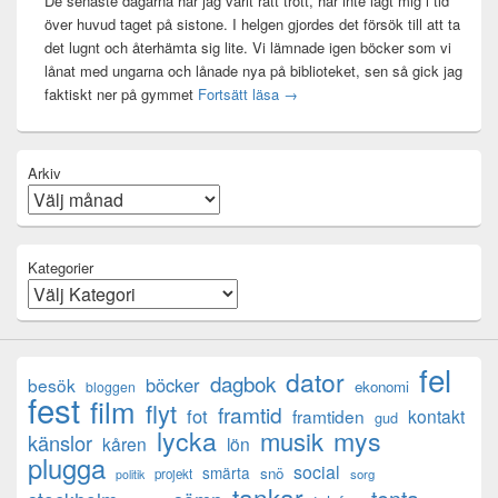
De senaste dagarna har jag varit rätt trött, har inte lagt mig i tid
över huvud taget på sistone. I helgen gjordes det försök till att ta
det lugnt och återhämta sig lite. Vi lämnade igen böcker som vi
lånat med ungarna och lånade nya på biblioteket, sen så gick jag
Mental anteckning
faktiskt ner på gymmet
Fortsätt läsa
→
Arkiv
Kategorier
fel
dator
dagbok
böcker
besök
ekonomi
bloggen
fest
film
flyt
framtid
fot
framtiden
kontakt
gud
lycka
mys
musik
känslor
kåren
lön
plugga
social
smärta
snö
projekt
sorg
politik
tankar