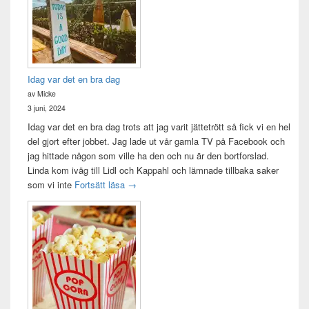
Idag var det en bra dag
av Micke
3 juni, 2024
Idag var det en bra dag trots att jag varit jättetrött så fick vi en hel
del gjort efter jobbet. Jag lade ut vår gamla TV på Facebook och
jag hittade någon som ville ha den och nu är den bortforslad.
Linda kom iväg till Lidl och Kappahl och lämnade tillbaka saker
Idag var det en bra dag
som vi inte
Fortsätt läsa
→