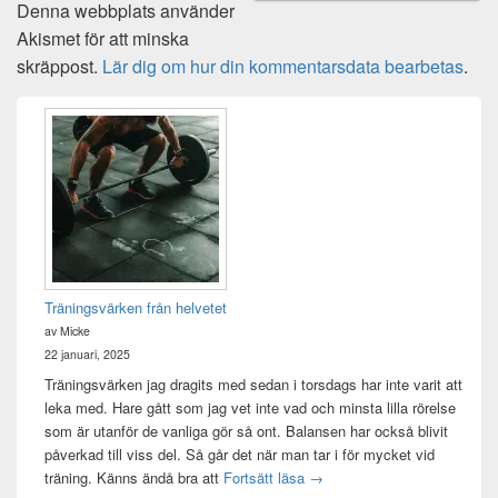
Denna webbplats använder
Akismet för att minska
skräppost.
Lär dig om hur din kommentarsdata bearbetas
.
Primära
sidofältet
Widget
område
Träningsvärken från helvetet
av Micke
22 januari, 2025
Träningsvärken jag dragits med sedan i torsdags har inte varit att
leka med. Hare gått som jag vet inte vad och minsta lilla rörelse
som är utanför de vanliga gör så ont. Balansen har också blivit
påverkad till viss del. Så går det när man tar i för mycket vid
Träningsvärken från helvetet
träning. Känns ändå bra att
Fortsätt läsa
→