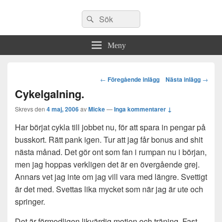
Sök
Sök
efter:
Meny
Post
←
Föregående inlägg
Nästa inlägg
→
navigation
Cykelgalning.
Skrevs den
4 maj, 2006
av
Micke
—
Inga kommentarer ↓
Har börjat cykla till jobbet nu, för att spara in pengar på
busskort. Rätt pank igen. Tur att jag får bonus and shit
nästa månad. Det gör ont som fan i rumpan nu i början,
men jag hoppas verkligen det är en övergående grej.
Annars vet jag inte om jag vill vara med längre. Svettigt
är det med. Svettas lika mycket som när jag är ute och
springer.
Det är förmodligen likvärdig motion och träning. Fast