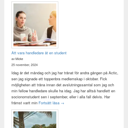
Att vara handledare åt en student
av Micke
25 november, 2024
Idag är det måndag och jag har tränat för andra gången på Actic,
sen jag signade ett toppenbra medlemskap i oktober. Fick
möjligheten att träna innan det avslutningssamtal som jag och
min fellow handledare skulle ha idag. Jag har alltså handlett en
socionomstudent sen i september, eller i alla fall delvis. Har
Att vara handledare åt en student
främst varit min
Fortsätt läsa
→