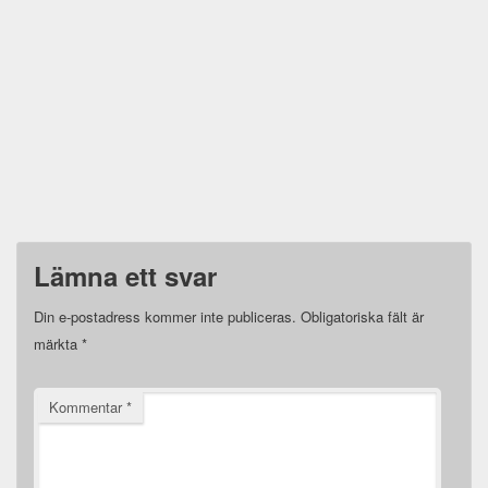
Lämna ett svar
Din e-postadress kommer inte publiceras.
Obligatoriska fält är
märkta
*
Kommentar
*