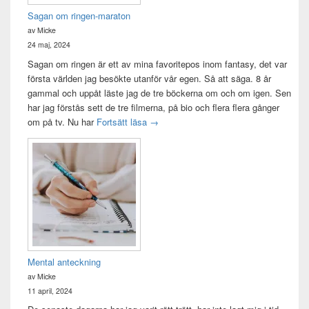
Sagan om ringen-maraton
av Micke
24 maj, 2024
Sagan om ringen är ett av mina favoritepos inom fantasy, det var
första världen jag besökte utanför vår egen. Så att säga. 8 år
gammal och uppåt läste jag de tre böckerna om och om igen. Sen
har jag förstås sett de tre filmerna, på bio och flera flera gånger
Sagan om ringen-maraton
om på tv. Nu har
Fortsätt läsa
→
Mental anteckning
av Micke
11 april, 2024