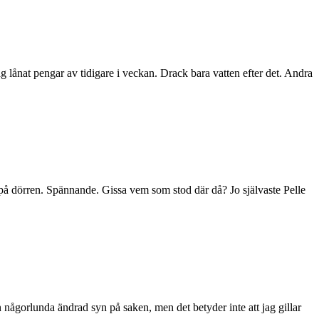
jag lånat pengar av tidigare i veckan. Drack bara vatten efter det. Andra
r på dörren. Spännande. Gissa vem som stod där då? Jo självaste Pelle
n någorlunda ändrad syn på saken, men det betyder inte att jag gillar