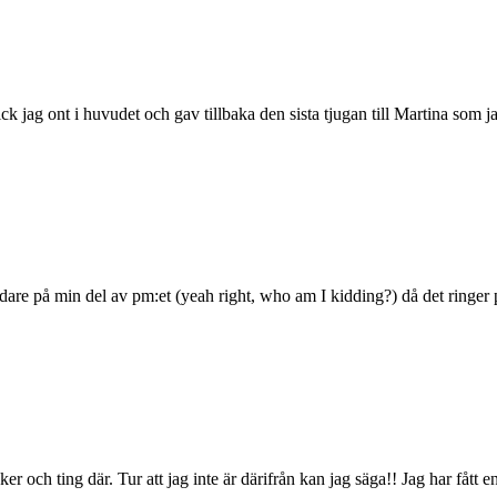
ick jag ont i huvudet och gav tillbaka den sista tjugan till Martina som 
vidare på min del av pm:et (yeah right, who am I kidding?) då det ringe
 och ting där. Tur att jag inte är därifrån kan jag säga!! Jag har fått e