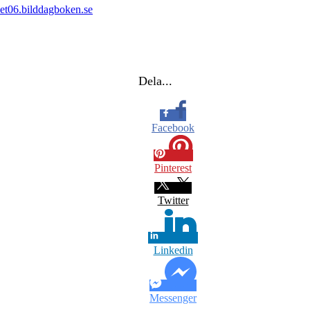
tvet06.bilddagboken.se
Dela...
Facebook
Pinterest
Twitter
Linkedin
Messenger