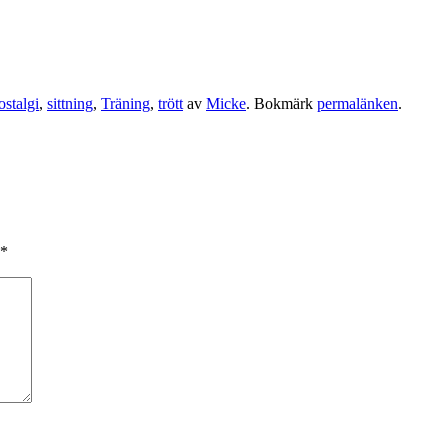
ostalgi
,
sittning
,
Träning
,
trött
av
Micke
. Bokmärk
permalänken
.
*