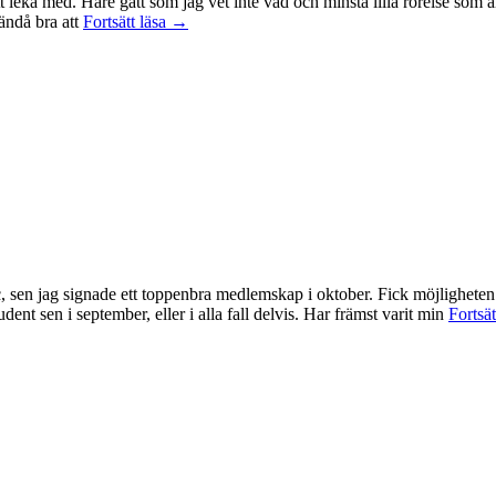
t leka med. Hare gått som jag vet inte vad och minsta lilla rörelse som ä
Träningsvärken
 ändå bra att
Fortsätt läsa
→
från
helvetet
, sen jag signade ett toppenbra medlemskap i oktober. Fick möjligheten
ent sen i september, eller i alla fall delvis. Har främst varit min
Fortsät