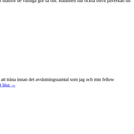
r utanför de vanliga gör så ont. Balansen har också blivit påverkad till
 att träna innan det avslutningssamtal som jag och min fellow
Att
t läsa
→
vara
handledare
åt
en
student