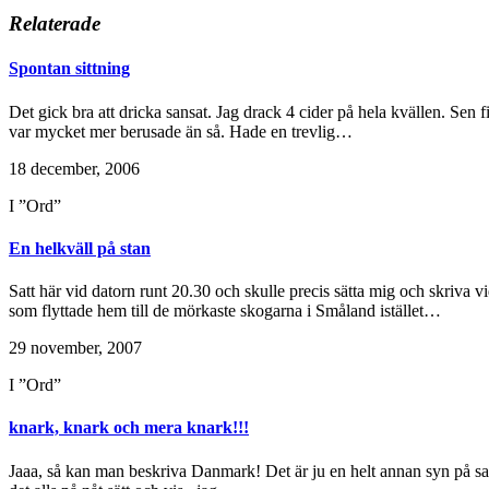
Relaterade
Spontan sittning
Det gick bra att dricka sansat. Jag drack 4 cider på hela kvällen. Sen f
var mycket mer berusade än så. Hade en trevlig…
18 december, 2006
I ”Ord”
En helkväll på stan
Satt här vid datorn runt 20.30 och skulle precis sätta mig och skriva 
som flyttade hem till de mörkaste skogarna i Småland istället…
29 november, 2007
I ”Ord”
knark, knark och mera knark!!!
Jaaa, så kan man beskriva Danmark! Det är ju en helt annan syn på saker