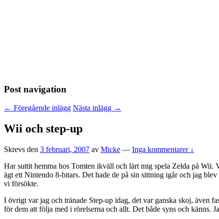
Post navigation
←
Föregående inlägg
Nästa inlägg
→
Wii och step-up
Skrevs den
3 februari, 2007
av
Micke
—
Inga kommentarer ↓
Har suttit hemma hos Tomten ikväll och lärt mig spela Zelda på Wii. Vi 
ägt ett Nintendo 8-bitars. Det hade de på sin sittning igår och jag ble
vi försökte.
I övrigt var jag och tränade Step-up idag, det var ganska skoj, även fast
för dem att följa med i rörelserna och allt. Det både syns och känns. 