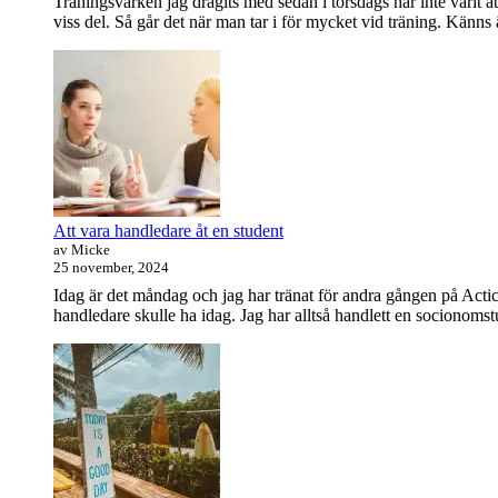
Träningsvärken jag dragits med sedan i torsdags har inte varit at
viss del. Så går det när man tar i för mycket vid träning. Känns
Att vara handledare åt en student
av Micke
25 november, 2024
Idag är det måndag och jag har tränat för andra gången på Actic
handledare skulle ha idag. Jag har alltså handlett en socionomstud