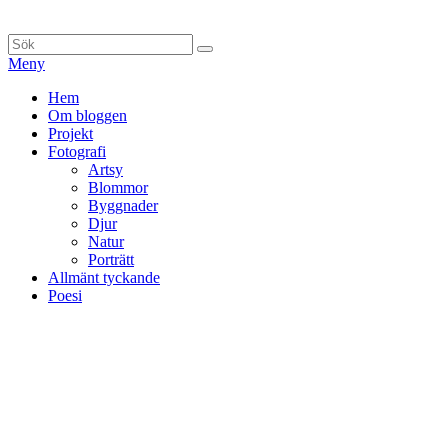
Hoppa
till
Sök
Sök
innehåll
efter:
Meny
Primär
Hem
Om bloggen
meny
Projekt
Fotografi
Artsy
Blommor
Byggnader
Djur
Natur
Porträtt
Allmänt tyckande
Poesi