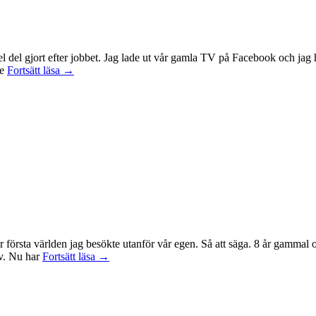
 en hel del gjort efter jobbet. Jag lade ut vår gamla TV på Facebook och 
Idag
te
Fortsätt läsa
→
var
det
en
bra
dag
r första världen jag besökte utanför vår egen. Så att säga. 8 år gammal
Sagan
tv. Nu har
Fortsätt läsa
→
om
ringen-
maraton