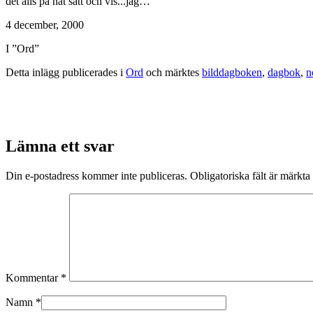
det alls på nåt sätt och vis...jag…
4 december, 2000
I ”Ord”
Detta inlägg publicerades i
Ord
och märktes
bilddagboken
,
dagbok
,
n
Lämna ett svar
Din e-postadress kommer inte publiceras.
Obligatoriska fält är märkta
Kommentar
*
Namn
*