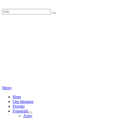
Hoppa
till
Sök
Sök
innehåll
efter:
Meny
Primär
Hem
Om bloggen
meny
Projekt
Fotografi
expandera
Artsy