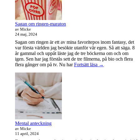
Sagan om ringen-maraton
av Micke
24 maj, 2024
Sagan om ringen är ett av mina favoritepos inom fantasy, det
var första världen jag besökte utanför vår egen. Så att säga. 8
år gammal och uppåt läste jag de tre böckerna om och om
igen. Sen har jag förstås sett de tre filmerna, på bio och flera
Sagan
flera gånger om på tv. Nu har
Fortsätt läsa
→
om
ringen-
maraton
Mental anteckning
av Micke
11 april, 2024