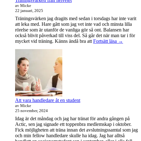
Träningsvärken från helvetet
av Micke
22 januari, 2025
Träningsvärken jag dragits med sedan i torsdags har inte varit
att leka med. Hare gått som jag vet inte vad och minsta lilla
rörelse som är utanför de vanliga gör så ont. Balansen har
också blivit påverkad till viss del. Så går det när man tar i för
Träningsvä
mycket vid träning. Känns ändå bra att
Fortsätt läsa
→
från
helvetet
Att vara handledare åt en student
av Micke
25 november, 2024
Idag är det måndag och jag har tränat för andra gången på
Actic, sen jag signade ett toppenbra medlemskap i oktober.
Fick möjligheten att träna innan det avslutningssamtal som jag
och min fellow handledare skulle ha idag. Jag har alltså