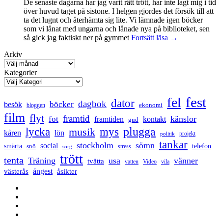
De senaste dagarna har jag varit rätt trött, har inte lagt mig i tid
över huvud taget på sistone. I helgen gjordes det försök till att
ta det lugnt och återhämta sig lite. Vi lämnade igen böcker
som vi lånat med ungarna och lånade nya på biblioteket, sen
Mental
så gick jag faktiskt ner på gymmet
Fortsätt läsa
→
anteckning
Arkiv
Kategorier
fest
fel
dator
dagbok
böcker
besök
ekonomi
bloggen
film
flyt
framtid
känslor
fot
framtiden
kontakt
gud
lycka
mys
plugga
musik
kåren
lön
projekt
politik
tankar
stockholm
sömn
social
smärta
snö
telefon
stress
sorg
trött
tenta
Träning
usa
vänner
tvätta
vatten
Video
vila
ångest
västerås
åsikter
Facebook
Twitter
LinkedIn
Tumblr