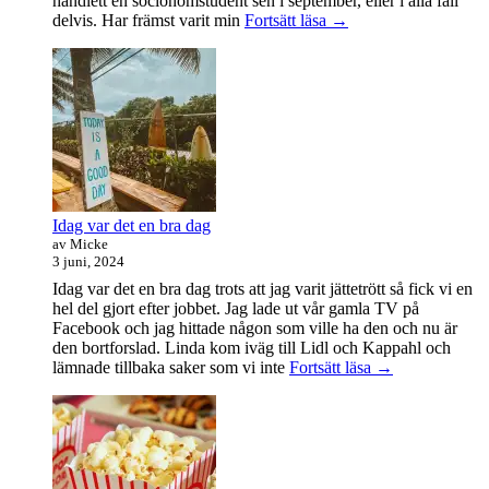
handlett en socionomstudent sen i september, eller i alla fall
Att
delvis. Har främst varit min
Fortsätt läsa
→
vara
handledare
åt
en
student
Idag var det en bra dag
av Micke
3 juni, 2024
Idag var det en bra dag trots att jag varit jättetrött så fick vi en
hel del gjort efter jobbet. Jag lade ut vår gamla TV på
Facebook och jag hittade någon som ville ha den och nu är
den bortforslad. Linda kom iväg till Lidl och Kappahl och
Idag
lämnade tillbaka saker som vi inte
Fortsätt läsa
→
var
det
en
bra
dag