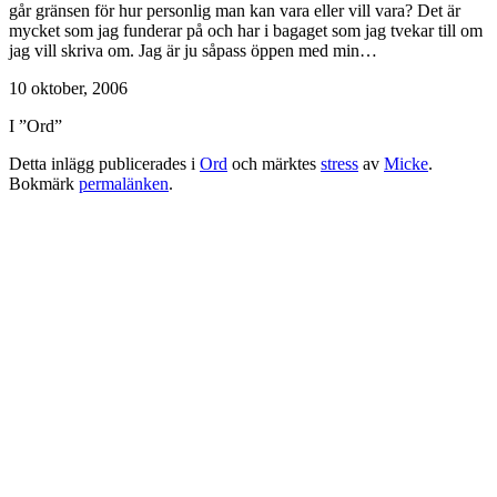
går gränsen för hur personlig man kan vara eller vill vara? Det är
mycket som jag funderar på och har i bagaget som jag tvekar till om
jag vill skriva om. Jag är ju såpass öppen med min…
10 oktober, 2006
I ”Ord”
Detta inlägg publicerades i
Ord
och märktes
stress
av
Micke
.
Bokmärk
permalänken
.