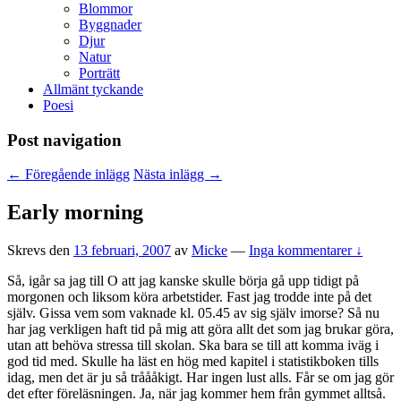
undermeny
Blommor
Byggnader
Djur
Natur
Porträtt
Allmänt tyckande
Poesi
Post navigation
←
Föregående inlägg
Nästa inlägg
→
Early morning
Skrevs den
13 februari, 2007
av
Micke
—
Inga kommentarer ↓
Så, igår sa jag till O att jag kanske skulle börja gå upp tidigt på
morgonen och liksom köra arbetstider. Fast jag trodde inte på det
själv. Gissa vem som vaknade kl. 05.45 av sig själv imorse? Så nu
har jag verkligen haft tid på mig att göra allt det som jag brukar göra,
utan att behöva stressa till skolan. Ska bara se till att komma iväg i
god tid med. Skulle ha läst en hög med kapitel i statistikboken tills
idag, men det är ju så tråååkigt. Har ingen lust alls. Får se om jag gör
det efter föreläsningen. Ja, när jag kommer hem från gymmet alltså.