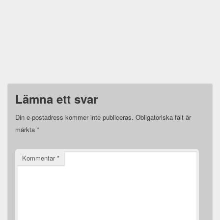
Lämna ett svar
Din e-postadress kommer inte publiceras.
Obligatoriska fält är
märkta
*
Kommentar
*