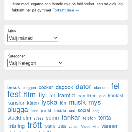
lånat med ungarna och lånade nya på biblioteket, sen så gick jag
Mental anteckning
faktiskt ner på gymmet
Fortsätt läsa
→
Arkiv
Kategorier
fel
dator
dagbok
böcker
besök
ekonomi
bloggen
fest
film
flyt
framtid
fot
framtiden
kontakt
gud
lycka
mys
musik
känslor
kåren
lön
plugga
social
smärta
snö
projekt
sorg
politik
tankar
tenta
sömn
stockholm
telefon
stress
trött
Träning
usa
vänner
tvätta
vatten
Video
vila