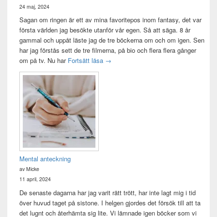
24 maj, 2024
Sagan om ringen är ett av mina favoritepos inom fantasy, det var
första världen jag besökte utanför vår egen. Så att säga. 8 år
gammal och uppåt läste jag de tre böckerna om och om igen. Sen
har jag förstås sett de tre filmerna, på bio och flera flera gånger
Sagan om ringen-maraton
om på tv. Nu har
Fortsätt läsa
→
Mental anteckning
av Micke
11 april, 2024
De senaste dagarna har jag varit rätt trött, har inte lagt mig i tid
över huvud taget på sistone. I helgen gjordes det försök till att ta
det lugnt och återhämta sig lite. Vi lämnade igen böcker som vi