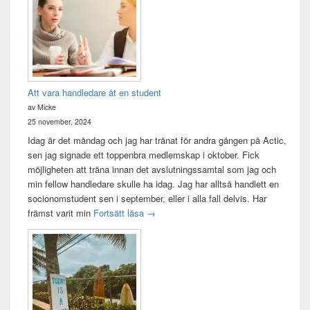
Att vara handledare åt en student
av Micke
25 november, 2024
Idag är det måndag och jag har tränat för andra gången på Actic,
sen jag signade ett toppenbra medlemskap i oktober. Fick
möjligheten att träna innan det avslutningssamtal som jag och
min fellow handledare skulle ha idag. Jag har alltså handlett en
socionomstudent sen i september, eller i alla fall delvis. Har
Att vara handledare åt en student
främst varit min
Fortsätt läsa
→