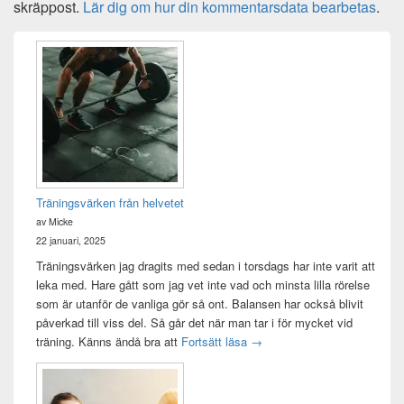
skräppost.
Lär dig om hur din kommentarsdata bearbetas
.
Primära
sidofältet
Widget
område
Träningsvärken från helvetet
av Micke
22 januari, 2025
Träningsvärken jag dragits med sedan i torsdags har inte varit att
leka med. Hare gått som jag vet inte vad och minsta lilla rörelse
som är utanför de vanliga gör så ont. Balansen har också blivit
påverkad till viss del. Så går det när man tar i för mycket vid
Träningsvärken från helvetet
träning. Känns ändå bra att
Fortsätt läsa
→