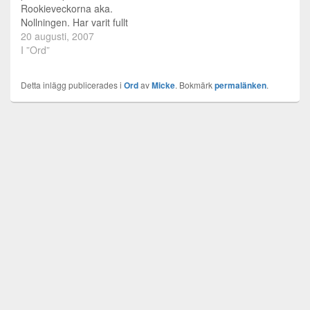
Rookieveckorna aka.
Nollningen. Har varit fullt
upp hela dagen, med
20 augusti, 2007
saker som ska fixas,
I ”Ord”
hämtas, ställas i ordning
och så vidare. Det har
Detta inlägg publicerades i
Ord
av
Micke
. Bokmärk
permalänken
.
som tur är gått ganska
bra. Vilket är väldigt
skönt. Just nu är jag helt
slut. Tusen…