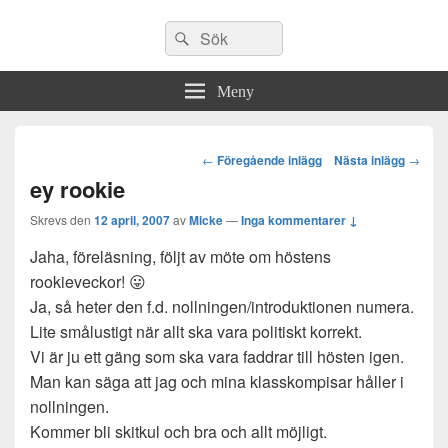
Sök
Sök
efter:
Meny
Post
←
Föregående inlägg
Nästa inlägg
→
navigation
ey rookie
Skrevs den
12 april, 2007
av
Micke
—
Inga kommentarer ↓
Jaha, föreläsning, följt av möte om höstens
rookieveckor! 😛
Ja, så heter den f.d. nollningen/introduktionen numera.
Lite smålustigt när allt ska vara politiskt korrekt.
Vi är ju ett gäng som ska vara faddrar till hösten igen.
Man kan säga att jag och mina klasskompisar håller i
nollningen.
Kommer bli skitkul och bra och allt möjligt.