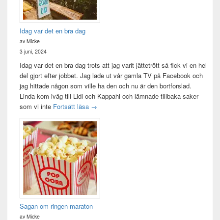
Idag var det en bra dag
av Micke
3 juni, 2024
Idag var det en bra dag trots att jag varit jättetrött så fick vi en hel
del gjort efter jobbet. Jag lade ut vår gamla TV på Facebook och
jag hittade någon som ville ha den och nu är den bortforslad.
Linda kom iväg till Lidl och Kappahl och lämnade tillbaka saker
Idag var det en bra dag
som vi inte
Fortsätt läsa
→
Sagan om ringen-maraton
av Micke