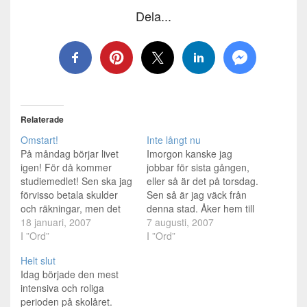
Dela...
Relaterade
Omstart!
Inte långt nu
På måndag börjar livet
Imorgon kanske jag
igen! För då kommer
jobbar för sista gången,
studiemedlet! Sen ska jag
eller så är det på torsdag.
förvisso betala skulder
Sen så är jag väck från
och räkningar, men det
denna stad. Åker hem till
gör inget, för jag kommer
18 januari, 2007
mitt hem! Där jag ska fixa
7 augusti, 2007
ha pengar igen. Lagom
I ”Ord”
iordning och få jättefint,
I ”Ord”
till nollningen. Tyvärr
med kanske nya gardiner
Helt slut
kommer jag inte ha råd
och sätta upp ett skynke
Idag började den mest
att gå på smygpremiären
som man kan dra för vid
intensiva och roliga
på lördag på kåren, men
sängen.…
perioden på skolåret.
jag ska ju på fest…