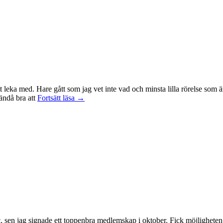
t leka med. Hare gått som jag vet inte vad och minsta lilla rörelse som ä
Träningsvärken
 ändå bra att
Fortsätt läsa
→
från
helvetet
, sen jag signade ett toppenbra medlemskap i oktober. Fick möjligheten