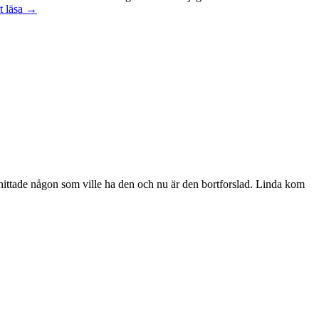
Att
t läsa
→
vara
handledare
åt
en
student
jag hittade någon som ville ha den och nu är den bortforslad. Linda kom