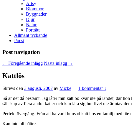
Artsy
Blommor
Byggnader
Djur
Natur
Porträtt
Allmänt tyckande
Poesi
Post navigation
←
Föregående inlägg
Nästa inlägg
→
Kattlös
Skrevs den
3 augusti, 2007
av
Micke
—
1 kommentar ↓
Så är det då bestämt. Jag låter min katt bo kvar ute på landet, där hon 
sällskap av flera andra katter och kan lära sig hur livet ute är utav dem
Perfekt övergång. Från att ha varit hunsad katt hos en familj med lite mi
Kan inte bli bättre.