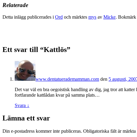
Relaterade
Detta inlägg publicerades i
Ord
och märktes
mys
av
Micke
. Bokmär
Ett svar till “Kattlös”
www.dentatuerademamman.com
den
5 augusti, 200
Det var väl en bra oegoistisk handling av dig, jag tror att katte
fortfarande kattlådan kvar på samma plats…
Svara
↓
Lämna ett svar
Din e-postadress kommer inte publiceras.
Obligatoriska fält är märkta