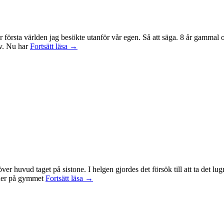
r första världen jag besökte utanför vår egen. Så att säga. 8 år gammal
Sagan
tv. Nu har
Fortsätt läsa
→
om
ringen-
maraton
id över huvud taget på sistone. I helgen gjordes det försök till att ta det
Mental
t ner på gymmet
Fortsätt läsa
→
anteckning