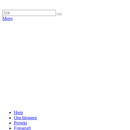
Hoppa
till
Sök
Sök
innehåll
efter:
Meny
Primär
Hem
Om bloggen
meny
Projekt
Fotografi