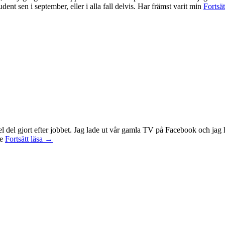
ent sen i september, eller i alla fall delvis. Har främst varit min
Fortsät
 en hel del gjort efter jobbet. Jag lade ut vår gamla TV på Facebook och 
Idag
te
Fortsätt läsa
→
var
det
en
bra
dag