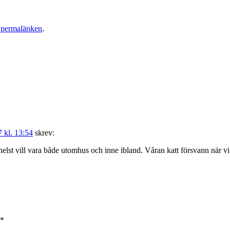
k
permalänken
.
7 kl. 13:54
skrev:
r helst vill vara både utomhus och inne ibland. Våran katt försvann när v
*