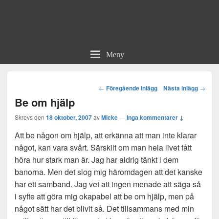
Meny
Post
←
Föregående inlägg
Nästa inlägg
→
navigation
Be om hjälp
Skrevs den
18 oktober, 2007
av
Micke
—
Inga kommentarer ↓
Att be någon om hjälp, att erkänna att man inte klarar
något, kan vara svårt. Särskilt om man hela livet fått
höra hur stark man är. Jag har aldrig tänkt i dem
banorna. Men det slog mig häromdagen att det kanske
har ett samband. Jag vet att ingen menade att säga så
i syfte att göra mig okapabel att be om hjälp, men på
något sätt har det blivit så. Det tillsammans med min