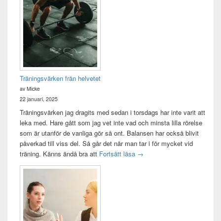
Widget
område
Träningsvärken från helvetet
av Micke
22 januari, 2025
Träningsvärken jag dragits med sedan i torsdags har inte varit att
leka med. Hare gått som jag vet inte vad och minsta lilla rörelse
som är utanför de vanliga gör så ont. Balansen har också blivit
påverkad till viss del. Så går det när man tar i för mycket vid
Träningsvärken från helvetet
träning. Känns ändå bra att
Fortsätt läsa
→