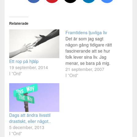
Relaterade
Framtidens ljuvliga liv
Det är som jag sagt
någon gång tidigare rätt
fascinerande att se hur
folk lever sina liv. Jag
Ett rop på hjälp
menar, se bara på mig.
19 september, 2014
Tog mig många år att ens
21 september, 2007
I ”Ord”
våga mig på att börja den
I ”Ord”
resa jag är på idag. Men
jag kom hit till slut. Medan
andra skaffade barn…
Dags att ändra livsstil
drastiskt, eller något..
5 december, 2013
I ”Ord”