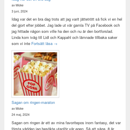
av Micke
3 juni, 2024
Idag var det en bra dag trots att jag varit jättetrött så fick vi en hel
del gjort efter jobbet. Jag lade ut vår gamla TV på Facebook och
jag hittade någon som ville ha den och nu är den bortforslad.
Linda kom iväg till Lidl och Kappahl och lämnade tillbaka saker
Idag var det en bra dag
som vi inte
Fortsätt läsa
→
Sagan om ringen-maraton
av Micke
24 maj, 2024
Sagan om ringen är ett av mina favoritepos inom fantasy, det var
första världen jag besökte utanför vår egen. Så att säga. 8 år