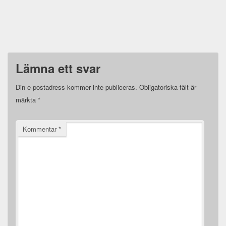
Lämna ett svar
Din e-postadress kommer inte publiceras.
Obligatoriska fält är
märkta
*
Kommentar
*