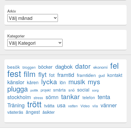
Arkiv
Kategorier
fel
dator
dagbok
böcker
besök
ekonomi
bloggen
fest
film
flyt
framtid
fot
framtiden
kontakt
gud
lycka
mys
musik
känslor
kåren
lön
plugga
social
smärta
snö
projekt
sorg
politik
tankar
tenta
sömn
stockholm
telefon
stress
trött
Träning
usa
vänner
tvätta
vatten
Video
vila
ångest
västerås
åsikter