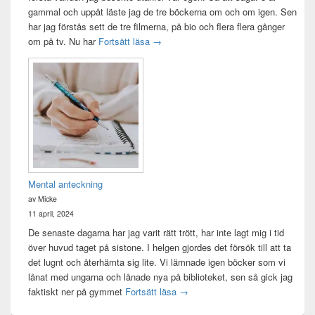
gammal och uppåt läste jag de tre böckerna om och om igen. Sen
har jag förstås sett de tre filmerna, på bio och flera flera gånger
Sagan om ringen-maraton
om på tv. Nu har
Fortsätt läsa
→
Mental anteckning
av Micke
11 april, 2024
De senaste dagarna har jag varit rätt trött, har inte lagt mig i tid
över huvud taget på sistone. I helgen gjordes det försök till att ta
det lugnt och återhämta sig lite. Vi lämnade igen böcker som vi
lånat med ungarna och lånade nya på biblioteket, sen så gick jag
Mental anteckning
faktiskt ner på gymmet
Fortsätt läsa
→