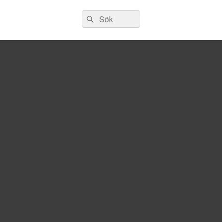
Sök
Sök
efter: