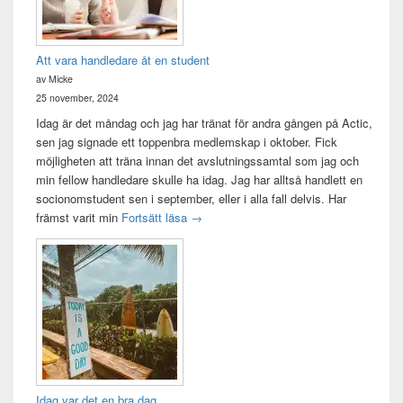
Att vara handledare åt en student
av Micke
25 november, 2024
Idag är det måndag och jag har tränat för andra gången på Actic,
sen jag signade ett toppenbra medlemskap i oktober. Fick
möjligheten att träna innan det avslutningssamtal som jag och
min fellow handledare skulle ha idag. Jag har alltså handlett en
socionomstudent sen i september, eller i alla fall delvis. Har
Att vara handledare åt en student
främst varit min
Fortsätt läsa
→
Idag var det en bra dag