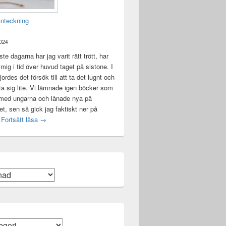
anteckning
2024
te dagarna har jag varit rätt trött, har
t mig i tid över huvud taget på sistone. I
ordes det försök till att ta det lugnt och
a sig lite. Vi lämnade igen böcker som
 med ungarna och lånade nya på
ket, sen så gick jag faktiskt ner på
Mental anteckning
t
Fortsätt läsa
→