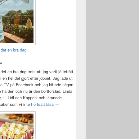
 det en bra dag
24
det en bra dag trots att jag varit jättetrött
i en hel del gjort efter jobbet. Jag lade ut
la TV på Facebook och jag hittade någon
e ha den och nu är den bortforslad. Linda
 till Lidl och Kappahl och lämnade
Idag var det en bra dag
 saker som vi inte
Fortsätt läsa
→