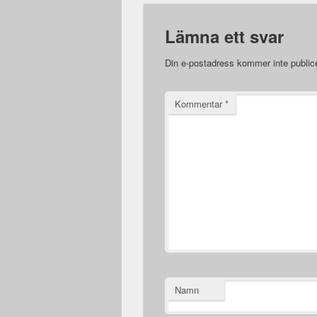
Lämna ett svar
Din e-postadress kommer inte public
Kommentar
*
Namn