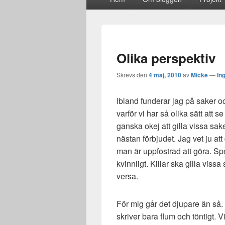
meny
Olika perspektiv
Skrevs den
4 maj, 2010
av
Micke
—
In
Ibland funderar jag på saker o
varför vi har så olika sätt att s
ganska okej att gilla vissa sak
nästan förbjudet. Jag vet ju at
man är uppfostrad att göra. Spe
kvinnligt. Killar ska gilla viss
versa.
För mig går det djupare än så.
skriver bara flum och töntigt. Vi