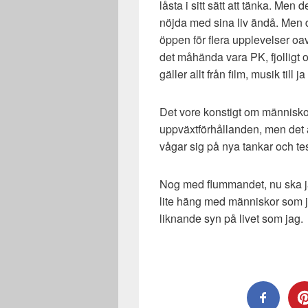
låsta i sitt sätt att tänka. Men d
nöjda med sina liv ändå. Men de
öppen för flera upplevelser oav
det måhända vara PK, fjolligt oc
gäller allt från film, musik till ja 
Det vore konstigt om människo
uppväxtförhållanden, men det ä
vågar sig på nya tankar och te
Nog med flummandet, nu ska ja
lite häng med människor som 
liknande syn på livet som jag.