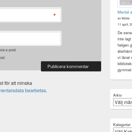
Mental 
*
av Micke
11 april, 
De senas
inte lag
helgen gj
ia e-post.
återhämt
vi lånat
ost.
bibliote
gymme
 för att minska
mentarsdata bearbetas
.
Arkiv
Kategorier