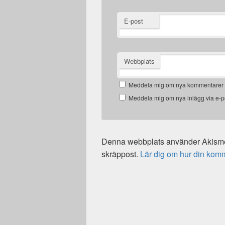
E-post
Webbplats
Meddela mig om nya kommentarer v
Meddela mig om nya inlägg via e-p
Denna webbplats använder Akismet
skräppost.
Lär dig om hur din kom