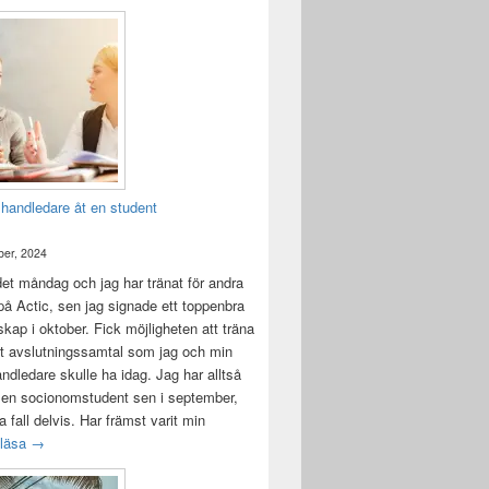
 handledare åt en student
er, 2024
det måndag och jag har tränat för andra
å Actic, sen jag signade ett toppenbra
ap i oktober. Fick möjligheten att träna
t avslutningssamtal som jag och min
andledare skulle ha idag. Jag har alltså
 en socionomstudent sen i september,
lla fall delvis. Har främst varit min
Att vara handledare åt en student
 läsa
→