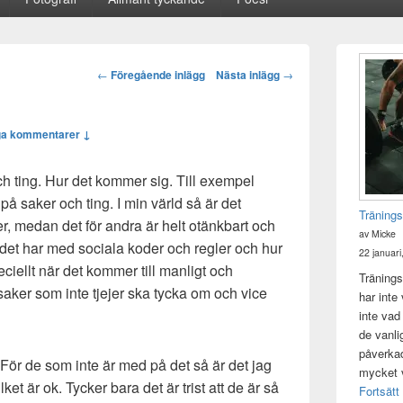
Primära
sidofältet
Post
←
Föregående inlägg
Nästa inlägg
→
Widget
navigation
område
ga kommentarer ↓
ch ting. Hur det kommer sig. Till exempel
e på saker och ting. I min värld så är det
Tränings
er, medan det för andra är helt otänkbart och
av Micke
t det har med sociala koder och regler och hur
22 januari
ciellt när det kommer till manligt och
Tränings
a saker som inte tjejer ska tycka om och vice
har inte
inte vad
de vanli
påverkad 
 För de som inte är med på det så är det jag
mycket v
lket är ok. Tycker bara det är trist att de är så
Fortsätt