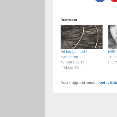
Relaterade
Att hänga med i
HSP e
svängarna
19 n
17 mars, 2014
I ”Or
I ”blogg100”
Detta inlägg publicerades i
Ord
av
Mic