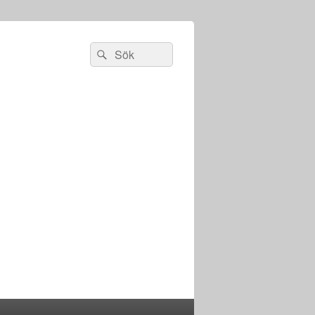
Sök
Sök
efter: