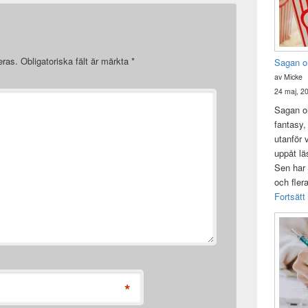
eras.
Obligatoriska fält är märkta
*
Sagan o
av Micke
24 maj, 2
Sagan om
fantasy,
utanför 
uppåt lä
Sen har 
och fler
Fortsätt
*