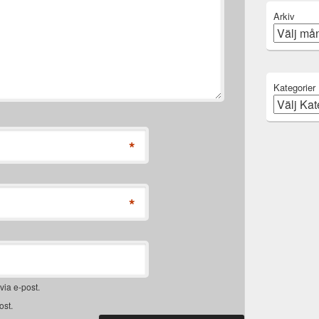
Arkiv
Kategorier
*
*
ia e-post.
ost.