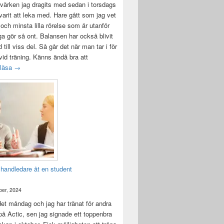
värken jag dragits med sedan i torsdags
 varit att leka med. Hare gått som jag vet
 och minsta lilla rörelse som är utanför
ga gör så ont. Balansen har också blivit
till viss del. Så går det när man tar i för
id träning. Känns ändå bra att
Träningsvärken från helvetet
 läsa
→
 handledare åt en student
er, 2024
det måndag och jag har tränat för andra
å Actic, sen jag signade ett toppenbra