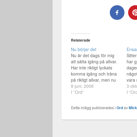
Relaterade
Nu börjar det
Ens
Nu är det dags för mig
Sitte
att sätta igång på allvar.
har g
Har inte riktigt lyckats
dagen
komma igång och träna
något
på riktigt allvar, men nu
vara 
ska jag göra det. Från
8 juni, 2008
Jessi
3 okt
och med imorgon är det
I ”Ord”
kryp
I ”Or
jag som slutar dricka
det f
alkohol, slutar med lama
*läng
Detta inlägg publicerades i
Ord
av
Mic
ursäkter, ser till att
dagbo
komma iväg till
mkt a
gymmet…
blev