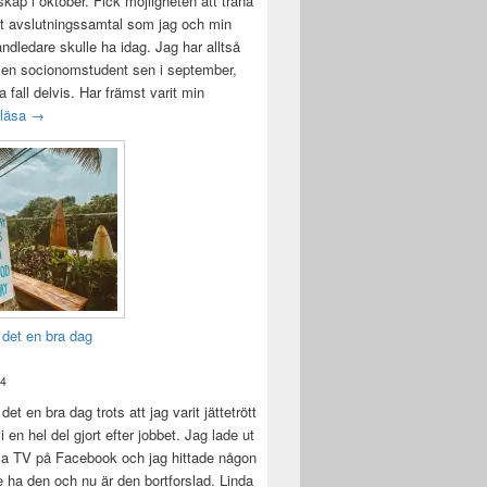
ap i oktober. Fick möjligheten att träna
t avslutningssamtal som jag och min
andledare skulle ha idag. Jag har alltså
 en socionomstudent sen i september,
lla fall delvis. Har främst varit min
Att vara handledare åt en student
 läsa
→
 det en bra dag
24
det en bra dag trots att jag varit jättetrött
i en hel del gjort efter jobbet. Jag lade ut
la TV på Facebook och jag hittade någon
e ha den och nu är den bortforslad. Linda