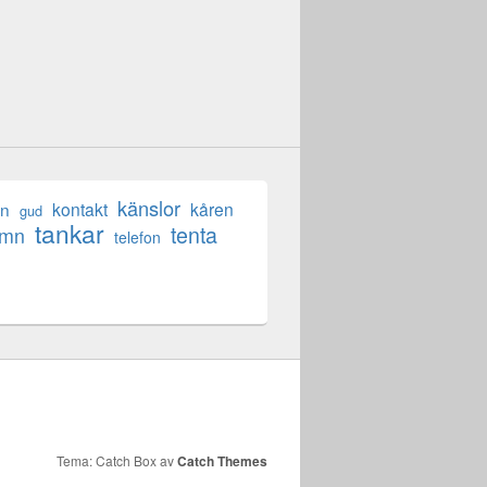
känslor
en
kontakt
kåren
gud
tankar
tenta
ömn
telefon
Tema: Catch Box av
Catch Themes