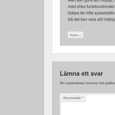
med olika funktionshinder.
hjälpa de hitta sysselsätt
Så det kan vara allt möjlig
↓
Svara
Lämna ett svar
Din e-postadress kommer inte public
Kommentar
*