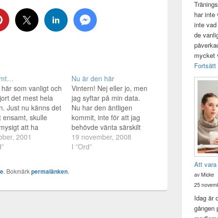
Tränings
har inte
inte vad
de vanli
påverkad 
mycket v
Fortsätt
amt…
Nu är den här
r här som vanligt och
Vintern! Nej eller jo, men
jort det mest hela
jag syftar på min data.
. Just nu känns det
Nu har den äntligen
 ensamt, skulle
kommit, inte för att jag
mysigt att ha
behövde vänta särskilt
ca i sängen att
ober, 2001
länge efter att jag beställt
19 november, 2008
a ner hos. Men men,
d”
den. Men jag har gått
I ”Ord”
år bli på Torsdag :)
och velat ha den ett tag.
Att vara
ta massor* Missade
Håller på och installera
ke
. Bokmärk
permalänken
.
av Micke
ken idag...hade så
Ubuntu eee på den just
tt tänka på så då
nu. Det system…
25 novemb
…
Idag är 
gången p