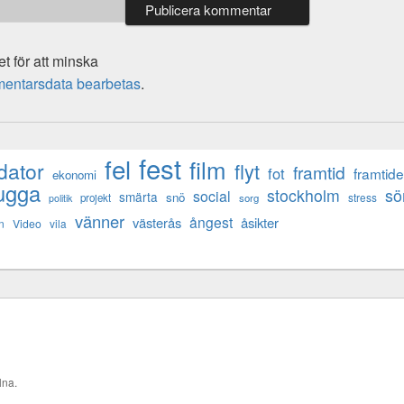
 för att minska
mentarsdata bearbetas
.
fest
fel
film
dator
flyt
framtid
fot
framtid
ekonomi
ugga
s
stockholm
social
smärta
snö
stress
projekt
sorg
politik
vänner
ångest
västerås
åsikter
n
Video
vila
lna.