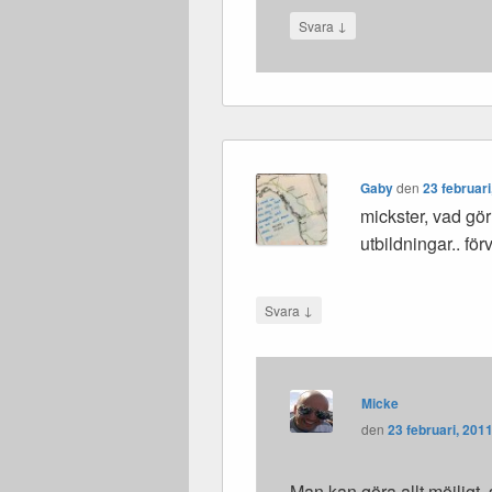
↓
Svara
Gaby
den
23 februari
mickster, vad gör 
utbildningar.. fö
↓
Svara
Micke
den
23 februari, 2011
Man kan göra allt möjligt,