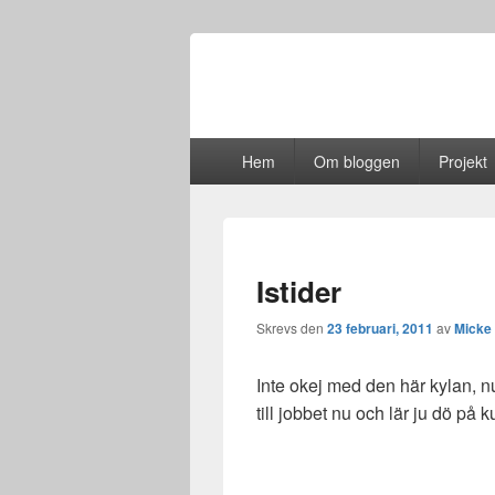
Primär
Hem
Om bloggen
Projekt
meny
Istider
Skrevs den
23 februari, 2011
av
Micke
Inte okej med den här kylan, nu
till jobbet nu och lär ju dö på 