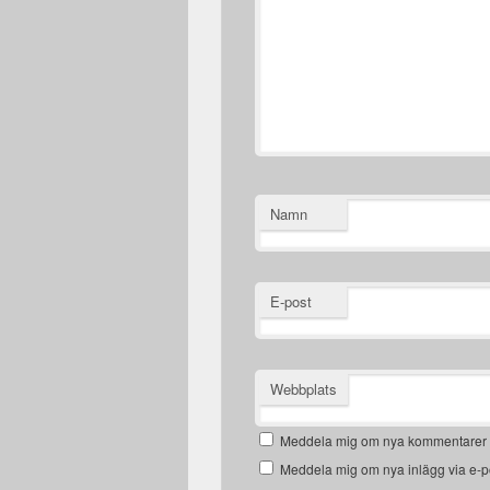
Namn
E-post
Webbplats
Meddela mig om nya kommentarer v
Meddela mig om nya inlägg via e-p