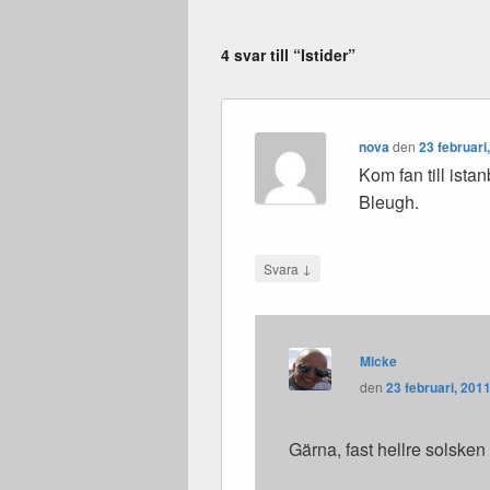
4 svar till “Istider”
nova
den
23 februari
Kom fan till ista
Bleugh.
↓
Svara
Micke
den
23 februari, 2011
Gärna, fast hellre solske