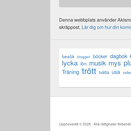
Denna webbplats använder Akismet
skräppost.
Lär dig om hur din kom
dagbok
böcker
besök
bloggen
lycka
mys
pl
musik
lön
trött
Träning
usa
tvätta
vatte
Upphovsrätt © 2026
. Alla rättigheter förbehål