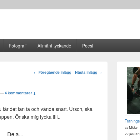
Fotografi
Allmänt tyckande
Poesi
Primära
sidofältet
Post
←
Föregående inlägg
Nästa inlägg
→
Widget
navigation
område
—
4 kommentarer ↓
 får det fan ta och vända snart. Ursch, ska
kuppen. Önska mig lycka till..
Tränings
av Micke
Dela...
22 januari