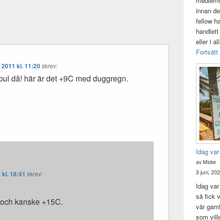
medlemsk
innan de
fellow h
handlett
eller i a
Fortsätt
, 2011 kl. 11:20
skrev:
nbul då! här är det +9C med duggregn.
Idag var
av Micke
3 juni, 20
 kl. 18:51
skrev:
Idag var 
så fick v
n och kanske +15C.
vår gam
som vill