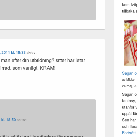
kom iväg
tillbaka
, 2011 kl. 18:33
skrev:
man efter din utbildning? sitter här letar
rvirrad. som vanligt. KRAM!
Sagan o
av Micke
24 maj, 2
Sagan om
fantasy,
utanför 
uppåt lä
 kl. 18:50
skrev:
Sen har 
och fler
Fortsätt
 själv så är jag Handledare för personer