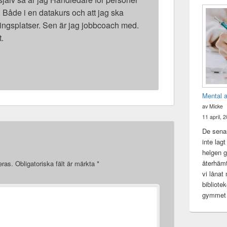
 Både i en datakurs och att jag ska
ningsplatser. Sen är jag jobbcoach med.
t.
Mental 
av Micke
11 april, 
De senas
inte lag
helgen gj
återhämt
eras.
Obligatoriska fält är märkta
*
vi lånat
bibliote
gymme