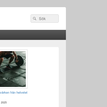
Sök
Sök
efter:
värken från helvetet
, 2025