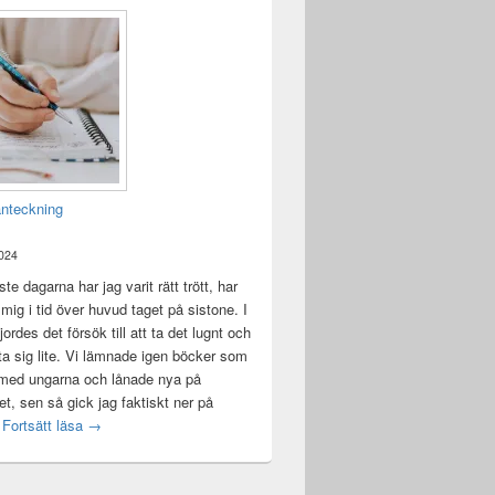
anteckning
2024
te dagarna har jag varit rätt trött, har
t mig i tid över huvud taget på sistone. I
ordes det försök till att ta det lugnt och
a sig lite. Vi lämnade igen böcker som
 med ungarna och lånade nya på
ket, sen så gick jag faktiskt ner på
Mental anteckning
t
Fortsätt läsa
→