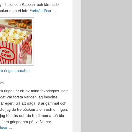
 till Lidl och Kappahl och lämnade
Idag var det en bra dag
 saker som vi inte
Fortsätt läsa
→
m ringen-maraton
024
 ringen är ett av mina favoritepos inom
 det var första världen jag besökte
vår egen. Så att säga. 8 år gammal och
ste jag de tre böckerna om och om igen.
jag förstås sett de tre filmerna, på bio
a flera gånger om på tv. Nu har
Sagan om ringen-maraton
 läsa
→