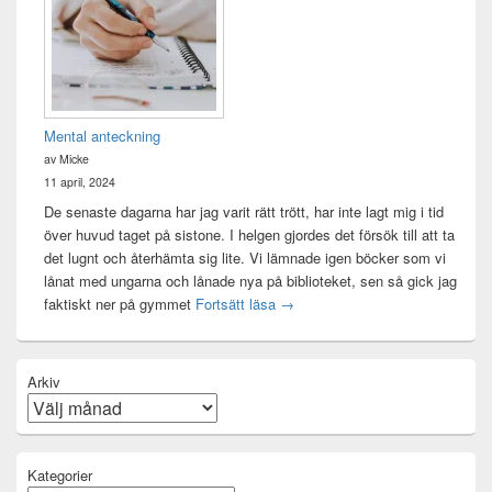
Mental anteckning
av Micke
11 april, 2024
De senaste dagarna har jag varit rätt trött, har inte lagt mig i tid
över huvud taget på sistone. I helgen gjordes det försök till att ta
det lugnt och återhämta sig lite. Vi lämnade igen böcker som vi
lånat med ungarna och lånade nya på biblioteket, sen så gick jag
Mental anteckning
faktiskt ner på gymmet
Fortsätt läsa
→
Arkiv
Kategorier