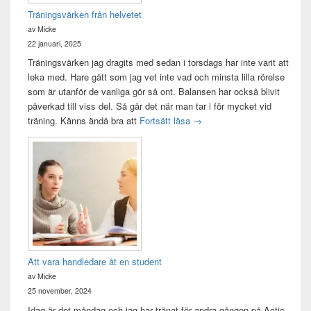
Träningsvärken från helvetet
av Micke
22 januari, 2025
Träningsvärken jag dragits med sedan i torsdags har inte varit att
leka med. Hare gått som jag vet inte vad och minsta lilla rörelse
som är utanför de vanliga gör så ont. Balansen har också blivit
påverkad till viss del. Så går det när man tar i för mycket vid
Träningsvärken från helvetet
träning. Känns ändå bra att
Fortsätt läsa
→
Att vara handledare åt en student
av Micke
25 november, 2024
Idag är det måndag och jag har tränat för andra gången på Actic,