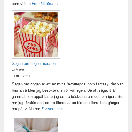
Idag var det en bra dag
som vi inte
Fortsätt läsa
→
Sagan om ringen-maraton
av Micke
24 maj, 2024
Sagan om ringen är ett av mina favoritepos inom fantasy, det var
första världen jag besökte utanför vår egen. Så att säga. 8 år
gammal och uppåt läste jag de tre böckerna om och om igen. Sen
har jag förstås sett de tre filmerna, på bio och flera flera gånger
Sagan om ringen-maraton
om på tv. Nu har
Fortsätt läsa
→