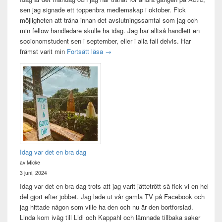
sen jag signade ett toppenbra medlemskap i oktober. Fick
möjligheten att träna innan det avslutningssamtal som jag och
min fellow handledare skulle ha idag. Jag har alltså handlett en
socionomstudent sen i september, eller i alla fall delvis. Har
Att vara handledare åt en student
främst varit min
Fortsätt läsa
→
Idag var det en bra dag
av Micke
3 juni, 2024
Idag var det en bra dag trots att jag varit jättetrött så fick vi en hel
del gjort efter jobbet. Jag lade ut vår gamla TV på Facebook och
jag hittade någon som ville ha den och nu är den bortforslad.
Linda kom iväg till Lidl och Kappahl och lämnade tillbaka saker