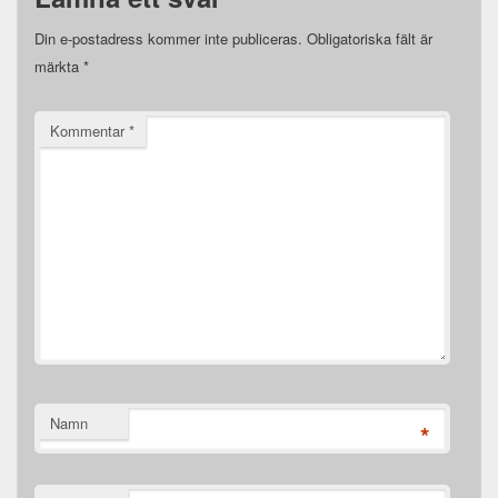
Din e-postadress kommer inte publiceras.
Obligatoriska fält är
märkta
*
Kommentar
*
Namn
*