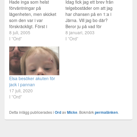
Hade inga som helst
Idag fick jag ett brev från
förväntningar på
telgebostäder om att jag
lägenheten, men skicket
har chansen på en 1:a i
som den var i var
Järna. Vill jag bo där?
förskräckligt. Först i
Beror ju på vad för
badrummet, en stor brun
8 juli, 2005
förutsättningar det finns i
8 januari, 2003
fläck/hål i väggen. Som
I ”Ord”
lägenheten förstås. Kan
I ”Ord”
självklart inte var deras
jag flytta mitt adsl dit? Är
fel. Hört talas om att ringa
det en fin lägenhet? Osv..
värden och be om
Det är nära till pendeln
reparation? Tydligen inte,
iaf..…
eftersom hela lägenheten
var mer eller mindre
Elsa besöker akuten för
misskött.…
jack i pannan
17 juli, 2020
I ”Ord”
Detta inlägg publicerades i
Ord
av
Micke
. Bokmärk
permalänken
.