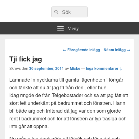
Sök
Sök
efter:
Meny
Post
←
Föregående inlägg
Nästa inlägg
→
navigation
Tji fick jag
Skrevs den
30 september, 2011
av
Micke
—
Inga kommentarer ↓
Lämnade in nycklarna till gamla lägenheten i förrgår
och tänkte att nu är jag fri från den.. eller hur!
Idag ringde de från Telgebostäder och sa att jag fått ett
stort fett underkänt på badrummet och fönstren. Hann
bli både arg och irriterad då jag var den som gjorde
rent i badrummet och för att fönstren är typ trasiga och
inte går att öppna.
Nu måste jag dock göra ett försök och lösa det och