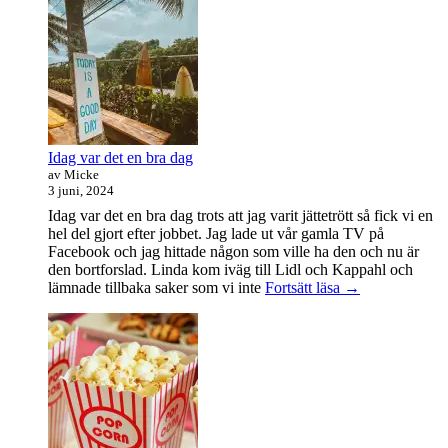
handledare
åt
en
student
Idag var det en bra dag
av Micke
3 juni, 2024
Idag var det en bra dag trots att jag varit jättetrött så fick vi en
hel del gjort efter jobbet. Jag lade ut vår gamla TV på
Facebook och jag hittade någon som ville ha den och nu är
den bortforslad. Linda kom iväg till Lidl och Kappahl och
Idag
lämnade tillbaka saker som vi inte
Fortsätt läsa
→
var
det
en
bra
dag