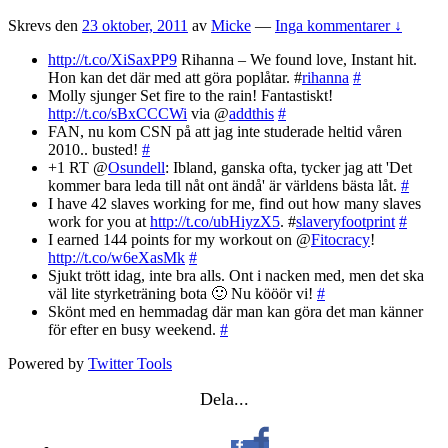
Skrevs den
23 oktober, 2011
av
Micke
—
Inga kommentarer ↓
http://t.co/XiSaxPP9
Rihanna – We found love, Instant hit.
Hon kan det där med att göra poplåtar. #
rihanna
#
Molly sjunger Set fire to the rain! Fantastiskt!
http://t.co/sBxCCCWi
via @
addthis
#
FAN, nu kom CSN på att jag inte studerade heltid våren
2010.. busted!
#
+1 RT @
Osundell
: Ibland, ganska ofta, tycker jag att 'Det
kommer bara leda till nåt ont ändå' är världens bästa låt.
#
I have 42 slaves working for me, find out how many slaves
work for you at
http://t.co/ubHiyzX5
. #
slaveryfootprint
#
I earned 144 points for my workout on @
Fitocracy
!
http://t.co/w6eXasMk
#
Sjukt trött idag, inte bra alls. Ont i nacken med, men det ska
väl lite styrketräning bota 🙂 Nu kööör vi!
#
Skönt med en hemmadag där man kan göra det man känner
för efter en busy weekend.
#
Powered by
Twitter Tools
Dela...