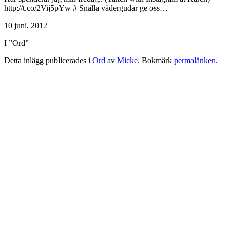
http://t.co/2Vij5pYw # Snälla vädergudar ge oss…
10 juni, 2012
I ”Ord”
Detta inlägg publicerades i
Ord
av
Micke
. Bokmärk
permalänken
.