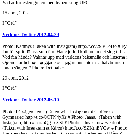
Vad är förresten grejen med hypen kring UFC i…
15 april, 2012
I ”Ord”
Veckans Twitter 2012-04-29
Photo: Kattmys (Taken with instagram) http://t.co/29lPLoDo # Fy
fan för sprit, lömsk som fan. Hade ju full koll innan det slog till. #
Vad fan hände? Vaknar upp med världens baksmälla och linserna i.
Ögonen är helt igengeggade och jag minns inte sista halvtimmen
innan sängen # Photo: Det baller…
29 april, 2012
I ”Ord”
Veckans Twitter 2012-06-10
Photo: På vägen hem.. (Taken with Instagram at Carlforsska
Gymnasiet) http://t.co/0CTN4yXs # Photo: Jaaaa.. (Taken with
Instagram) http://t.co/pQg1kXSf # Photo: This is how we do it.
(Taken with Instagram at Kåren) http://t.co/SZKmEYCw # Photo:
Här spenderar jag min fredag.. (Taken with Instagram at Kåren)