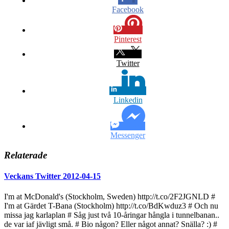
Facebook
Pinterest
Twitter
Linkedin
Messenger
Relaterade
Veckans Twitter 2012-04-15
I'm at McDonald's (Stockholm, Sweden) http://t.co/2F2JGNLD #
I'm at Gärdet T-Bana (Stockholm) http://t.co/BdKwduz3 # Och nu
missa jag karlaplan # Såg just två 10-åringar hångla i tunnelbanan..
de var iaf jävligt små. # Bio någon? Eller något annat? Snälla? :) #