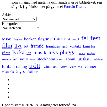
som vi lånat med ungarna och lånade nya på biblioteket, sen
Mental
så gick jag faktiskt ner på gymmet
Fortsätt läsa
→
anteckning
Arkiv
Kategorier
fest
fel
dator
dagbok
böcker
besök
ekonomi
bloggen
film
flyt
framtid
känslor
fot
framtiden
kontakt
gud
lycka
mys
plugga
musik
kåren
lön
projekt
politik
tankar
stockholm
sömn
social
smärta
snö
telefon
stress
sorg
trött
tenta
Träning
usa
vänner
tvätta
vatten
Video
vila
ångest
västerås
åsikter
Facebook
Twitter
LinkedIn
Tumblr
Instagram
Upphovsrätt © 2026
. Alla rättigheter förbehållna.