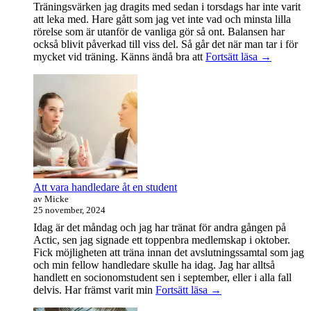
Träningsvärken jag dragits med sedan i torsdags har inte varit
att leka med. Hare gått som jag vet inte vad och minsta lilla
rörelse som är utanför de vanliga gör så ont. Balansen har
också blivit påverkad till viss del. Så går det när man tar i för
Träningsvä
mycket vid träning. Känns ändå bra att
Fortsätt läsa
→
från
helvetet
Att vara handledare åt en student
av Micke
25 november, 2024
Idag är det måndag och jag har tränat för andra gången på
Actic, sen jag signade ett toppenbra medlemskap i oktober.
Fick möjligheten att träna innan det avslutningssamtal som jag
och min fellow handledare skulle ha idag. Jag har alltså
handlett en socionomstudent sen i september, eller i alla fall
Att
delvis. Har främst varit min
Fortsätt läsa
→
vara