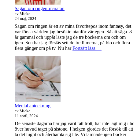
Sagan om ringen-maraton
av Micke
24 maj, 2024
Sagan om ringen är ett av mina favoritepos inom fantasy, det
var första världen jag besökte utanför vår egen. Så att säga. 8
år gammal och uppåt läste jag de tre böckerna om och om
igen. Sen har jag förstås sett de tre filmerna, på bio och flera
Sagan
flera gånger om på tv. Nu har
Fortsätt läsa
→
om
ringen-
maraton
Mental anteckning
av Micke
11 april, 2024
De senaste dagarna har jag varit rätt trött, har inte lagt mig i tid
över huvud taget på sistone. I helgen gjordes det försök till att
ta det lugnt och återhämta sig lite. Vi lämnade igen böcker