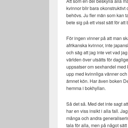
Att som en del beskylla alla mä
kvinnor blir bara okonstruktivt
behövs. Ju fler män som kan ta
bete sig på ett visst sätt för a
För ingen vinner på att man ska 
afrikanska kvinnor, inte japan
och säg att jag inte vet vad ja
världen över utsätts för dagligen
uppsatser om sexhandel med kvi
upp med kvinnliga vänner och 
ämnet kön. Har även boken De
hemma i bokhyllan.
Så det så. Med det inte sagt a
har en viss insikt i alla fall. 
många och andra generaliseringa
tala för alla, men på något sä