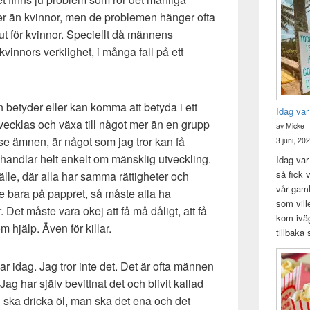
 än kvinnor, men de problemen hänger ofta
ut för kvinnor. Speciellt då männens
vinnors verklighet, i många fall på ett
 betyder eller kan komma att betyda i ett
Idag var
tvecklas och växa till något mer än en grupp
av Micke
se ämnen, är något som jag tror kan få
3 juni, 20
handlar helt enkelt om mänsklig utveckling.
Idag var 
så fick v
älle, där alla har samma rättigheter och
vår gam
te bara på pappret, så måste alla ha
som vill
. Det måste vara okej att få må dåligt, att få
kom iväg
 hjälp. Även för killar.
tillbaka
illar idag. Jag tror inte det. Det är ofta männen
. Jag har själv bevittnat det och blivit kallad
n ska dricka öl, man ska det ena och det