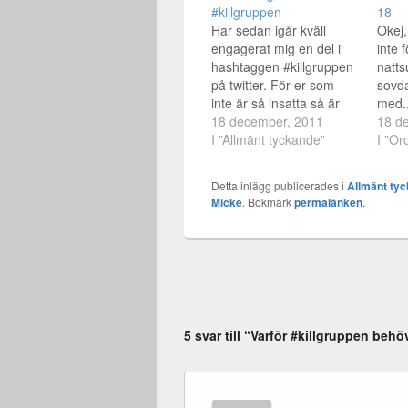
#killgruppen
18
Har sedan igår kväll
Okej,
engagerat mig en del i
inte 
hashtaggen #killgruppen
natts
på twitter. För er som
sovd
inte är så insatta så är
med..
det i alla fall ett ställe
18 december, 2011
många
18 d
menat som ett forum för
I ”Allmänt tyckande”
denna
I ”Or
killar, män och pojkar att
måste
diskutera saker som man
det ä
Detta inlägg publicerades i
Allmänt ty
kanske inte alltid pratar
och m
Micke
. Bokmärk
permalänken
.
om. Detta faktum att…
#kill
inte 
5 svar till “Varför #killgruppen behö