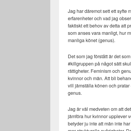
Jag har däremot sett ett syfte
erfarenheter och vad jag observ
faktiskt ett behov av detta att
som anses vara manligt, hur m
manliga könet (genus).
Det som jag förstått är det som
#killgruppen på något sätt skul
rättigheter. Feminism och genus
kvinnor och män. Att bli beha
vill jämställa könen och prata
genus.
Jag är väl medveten om att det f
jämföra hur kvinnor upplever 
betyder ju inte att män inte har
mer strukturella svårigheter. D