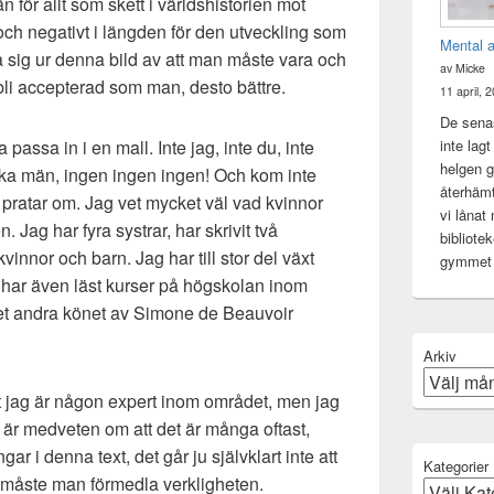
n för allt som skett i världshistorien mot
 och negativt i längden för den utveckling som
Mental 
 sig ur denna bild av att man måste vara och
av Micke
tt bli accepterad som man, desto bättre.
11 april, 
De senas
inte lag
passa in i en mall. Inte jag, inte du, inte
helgen gj
ska män, ingen ingen ingen! Och kom inte
återhämt
g pratar om. Jag vet mycket väl vad kvinnor
vi lånat
. Jag har fyra systrar, har skrivit två
bibliote
nnor och barn. Jag har till stor del växt
gymme
har även läst kurser på högskolan inom
t andra könet av Simone de Beauvoir
Arkiv
tt jag är någon expert inom området, men jag
Jag är medveten om att det är många oftast,
r i denna text, det går ju självklart inte att
Kategorier
tt måste man förmedla verkligheten.