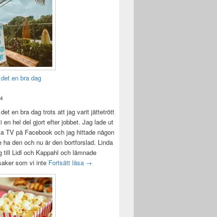
 det en bra dag
24
det en bra dag trots att jag varit jättetrött
i en hel del gjort efter jobbet. Jag lade ut
la TV på Facebook och jag hittade någon
e ha den och nu är den bortforslad. Linda
 till Lidl och Kappahl och lämnade
Idag var det en bra dag
 saker som vi inte
Fortsätt läsa
→