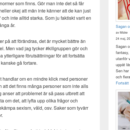
e normer som finns. Gör man inte det så får
 heller okej att män inte känner att de kan just
och inte alltid starka. Som ju faktiskt varit en
ånga år.
Sagan o
av Micke
24 maj, 2
er på att förändras, det är mycket bättre än
Sagan om
pel. Men vad jag tycker #killgruppen gör och
fantasy,
 ytterligare förutsättningar för att fortsätta
utanför 
 kanske gå fortare.
uppåt lä
Sen har 
och fler
et handlar om en mindre klick med personer
Fortsätt
h att det finns många personer som inte alls
g anser att problemet är så pass utbrett att
ta om det, att lyfta upp olika frågor och
ekämpa sexism, våld, osv. Saker som tyvärr
r.