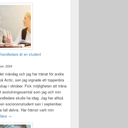
 handledare åt en student
er, 2024
det måndag och jag har tränat för andra
å Actic, sen jag signade ett toppenbra
ap i oktober. Fick möjligheten att träna
t avslutningssamtal som jag och min
andledare skulle ha idag. Jag har alltså
 en socionomstudent sen i september,
lla fall delvis. Har främst varit min
Att vara handledare åt en student
 läsa
→