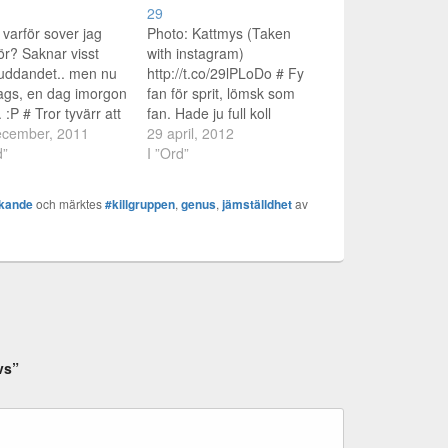
29
 varför sover jag
Photo: Kattmys (Taken
för? Saknar visst
with instagram)
uddandet.. men nu
http://t.co/29lPLoDo # Fy
ags, en dag imorgon
fan för sprit, lömsk som
 :P # Tror tyvärr att
fan. Hade ju full koll
 mår dåligt pga.
ecember, 2011
innan det slog till. # Vad
29 april, 2012
 osäkerhet. Killar
d”
fan hände? Vaknar upp
I ”Ord”
 också få veta att
med världens baksmälla
r ok att ha känslor
och linserna i. Ögonen är
ckande
och märktes
#killgruppen
,
genus
,
jämställdhet
av
å dåligt.
helt igengeggade och jag
gruppen # Jag kan
minns inte sista
vara nån annat…
halvtimmen innan
sängen # Photo: Det
baller…
vs”