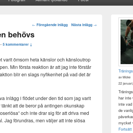
Primära
sidofältet
Post
←
Föregående inlägg
Nästa inlägg
→
Widget
navigation
pen behövs
område
—
5 kommentarer ↓
et varit ömsom heta känslor och känsloutrop
en. Min första reaktion är att jag inte förstår
Tränings
ktion blir en slags nyfikenhet på vad det är
av Micke
22 januari
Tränings
va inlägg i flödet under den tid som jag varit
har inte
inte vad
r tänkt att de beror på antingen okunskap
de vanli
oseriösa” och inte drar sig för att driva med
påverkad 
l. Jag förundras, men väljer att inte slösa
mycket v
Fortsätt