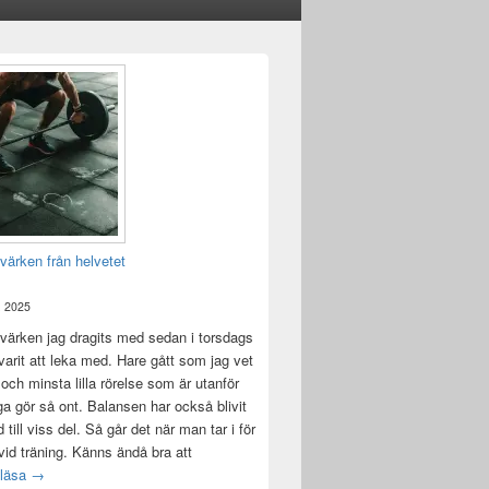
värken från helvetet
, 2025
värken jag dragits med sedan i torsdags
 varit att leka med. Hare gått som jag vet
 och minsta lilla rörelse som är utanför
ga gör så ont. Balansen har också blivit
till viss del. Så går det när man tar i för
id träning. Känns ändå bra att
Träningsvärken från helvetet
 läsa
→