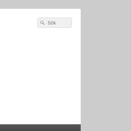
Sök
Sök
efter: