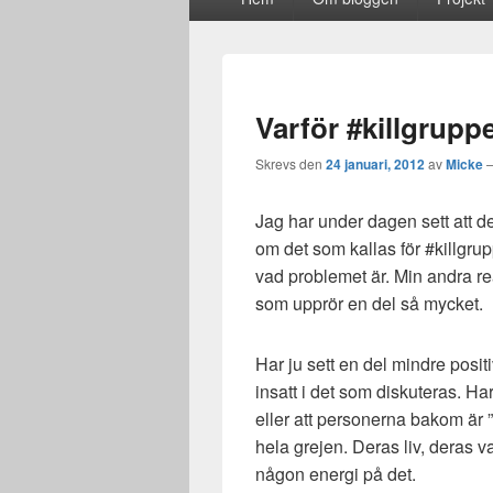
meny
Varför #killgrup
Skrevs den
24 januari, 2012
av
Micke
Jag har under dagen sett att d
om det som kallas för #killgrupp
vad problemet är. Min andra rea
som upprör en del så mycket.
Har ju sett en del mindre positi
insatt i det som diskuteras. Ha
eller att personerna bakom är ”
hela grejen. Deras liv, deras va
någon energi på det.