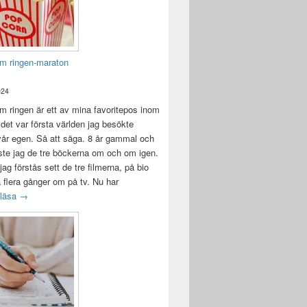
m ringen-maraton
024
 ringen är ett av mina favoritepos inom
 det var första världen jag besökte
vår egen. Så att säga. 8 år gammal och
ste jag de tre böckerna om och om igen.
jag förstås sett de tre filmerna, på bio
a flera gånger om på tv. Nu har
Sagan om ringen-maraton
 läsa
→