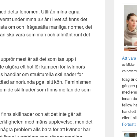
 med detta fenomen. Utifrån mina egna
erat under mina 32 år i livet så finns det
 prata om och ifrågasätta manliga normer, det
an ska vara som man och allmänt runt det
Att vara
 upprör mest är att det som tas upp i
av Micke
le utgöra ett hot för kampen för kvinnors
25 novemb
 handlar om strukturella skillnader för
Idag är 
ndlad annorlunda pga. sitt kön. Feminismen
gången p
r om de skillnader som finns mellan de som
medlemsk
innan de
fellow h
handlett
inns skillnader och att det inte går att
eller i a
verkligheten med mäns upplevelse, men det
Fortsätt
 några problem alls bara för att kvinnor har
et finns ju problem som rör det manliga