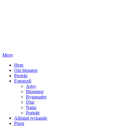
Meny
Primär
Hem
Om bloggen
meny
Projekt
Fotografi
Artsy
Blommor
Byggnader
Djur
Natur
Porträtt
Allmänt tyckande
Poesi