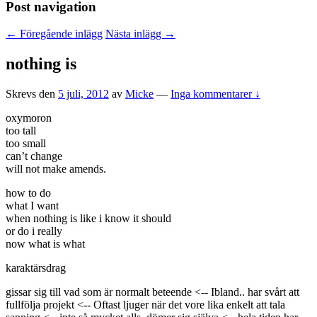
Post navigation
←
Föregående inlägg
Nästa inlägg
→
nothing is
Skrevs den
5 juli, 2012
av
Micke
—
Inga kommentarer ↓
oxymoron
too tall
too small
can’t change
will not make amends.
how to do
what I want
when nothing is like i know it should
or do i really
now what is what
karaktärsdrag
gissar sig till vad som är normalt beteende <-- Ibland.. har svårt att
fullfölja projekt <-- Oftast ljuger när det vore lika enkelt att tala