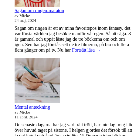
Sagan om ringen-maraton
av Micke
24 maj, 2024
Sagan om ringen är ett av mina favoritepos inom fantasy, det
var första världen jag besökte utanför vår egen. Så att säga. 8
år gammal och uppåt läste jag de tre böckerna om och om
igen. Sen har jag förstås sett de tre filmerna, på bio och flera
Sagan
flera gånger om på tv. Nu har
Fortsätt läsa
→
om
ringen-
maraton
Mental anteckning
av Micke
11 april, 2024
De senaste dagarna har jag varit rätt trött, har inte lagt mig i tid
över huvud taget på sistone. I helgen gjordes det försök till att
ta det lugnt och återhämta sig lite. Vi lämnade igen böcker