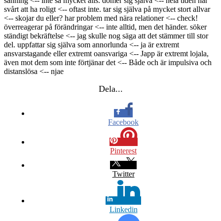
sanning <-- inte så mycket alls. dömer sig själva <-- hela tiden har
svårt att ha roligt <-- oftast inte. tar sig själva på mycket stort allvar
<-- skojar du eller? har problem med nära relationer <-- check!
överreagerar på förändringar <-- inte alltid, men det händer. söker
ständigt bekräftelse <-- jag skulle nog säga att det stämmer till stor
del. uppfattar sig själva som annorlunda <-- ja är extremt
ansvarstagande eller extremt oansvariga <-- Japp är extremt lojala,
även mot dem som inte förtjänar det <-- Både och är impulsiva och
distanslösa <-- njae
Dela...
Facebook
Pinterest
Twitter
Linkedin