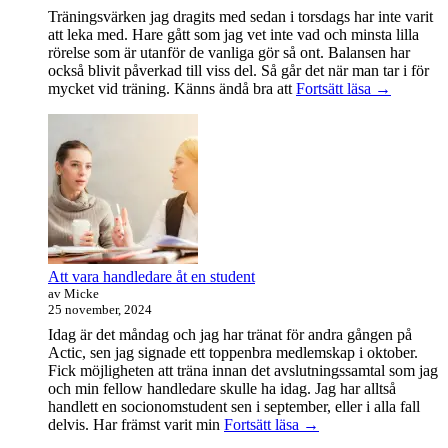
Träningsvärken jag dragits med sedan i torsdags har inte varit
att leka med. Hare gått som jag vet inte vad och minsta lilla
rörelse som är utanför de vanliga gör så ont. Balansen har
också blivit påverkad till viss del. Så går det när man tar i för
Träningsvä
mycket vid träning. Känns ändå bra att
Fortsätt läsa
→
från
helvetet
Att vara handledare åt en student
av Micke
25 november, 2024
Idag är det måndag och jag har tränat för andra gången på
Actic, sen jag signade ett toppenbra medlemskap i oktober.
Fick möjligheten att träna innan det avslutningssamtal som jag
och min fellow handledare skulle ha idag. Jag har alltså
handlett en socionomstudent sen i september, eller i alla fall
Att
delvis. Har främst varit min
Fortsätt läsa
→
vara