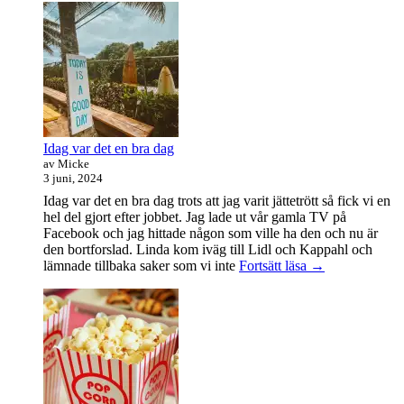
handledare
åt
en
student
Idag var det en bra dag
av Micke
3 juni, 2024
Idag var det en bra dag trots att jag varit jättetrött så fick vi en
hel del gjort efter jobbet. Jag lade ut vår gamla TV på
Facebook och jag hittade någon som ville ha den och nu är
den bortforslad. Linda kom iväg till Lidl och Kappahl och
Idag
lämnade tillbaka saker som vi inte
Fortsätt läsa
→
var
det
en
bra
dag