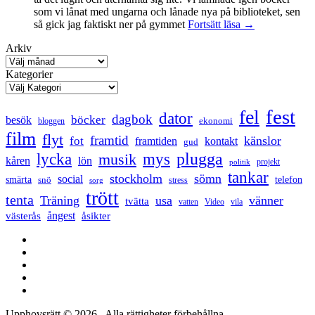
som vi lånat med ungarna och lånade nya på biblioteket, sen
Mental
så gick jag faktiskt ner på gymmet
Fortsätt läsa
→
anteckning
Arkiv
Kategorier
fest
fel
dator
dagbok
böcker
besök
ekonomi
bloggen
film
flyt
framtid
känslor
fot
framtiden
kontakt
gud
lycka
mys
plugga
musik
kåren
lön
projekt
politik
tankar
stockholm
sömn
social
smärta
snö
telefon
stress
sorg
trött
tenta
Träning
usa
vänner
tvätta
vatten
Video
vila
ångest
västerås
åsikter
Facebook
Twitter
LinkedIn
Tumblr
Instagram
Upphovsrätt © 2026
. Alla rättigheter förbehållna.