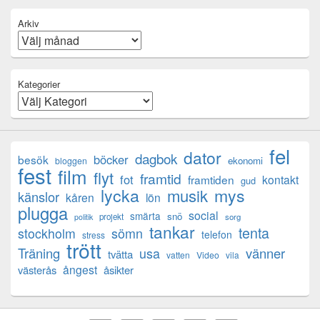
Arkiv
Kategorier
fel
dator
dagbok
böcker
besök
ekonomi
bloggen
fest
film
flyt
framtid
fot
framtiden
kontakt
gud
lycka
mys
musik
känslor
kåren
lön
plugga
social
smärta
snö
projekt
sorg
politik
tankar
tenta
sömn
stockholm
telefon
stress
trött
Träning
usa
vänner
tvätta
vatten
Video
vila
ångest
västerås
åsikter