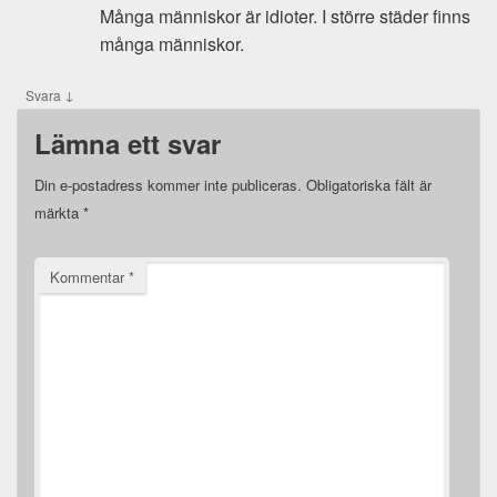
Många människor är idioter. I större städer finns
många människor.
↓
Svara
Lämna ett svar
Din e-postadress kommer inte publiceras.
Obligatoriska fält är
märkta
*
Kommentar
*