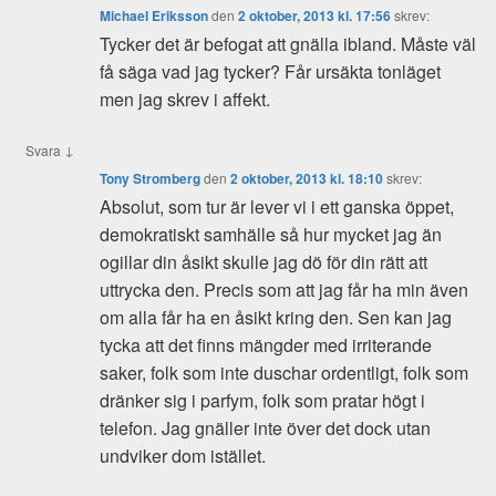
Michael Eriksson
den
2 oktober, 2013 kl. 17:56
skrev:
Tycker det är befogat att gnälla ibland. Måste väl
få säga vad jag tycker? Får ursäkta tonläget
men jag skrev i affekt.
↓
Svara
Tony Stromberg
den
2 oktober, 2013 kl. 18:10
skrev:
Absolut, som tur är lever vi i ett ganska öppet,
demokratiskt samhälle så hur mycket jag än
ogillar din åsikt skulle jag dö för din rätt att
uttrycka den. Precis som att jag får ha min även
om alla får ha en åsikt kring den. Sen kan jag
tycka att det finns mängder med irriterande
saker, folk som inte duschar ordentligt, folk som
dränker sig i parfym, folk som pratar högt i
telefon. Jag gnäller inte över det dock utan
undviker dom istället.