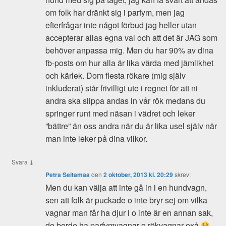
om folk har dränkt sig i parfym, men jag
efterfrågar inte något förbud jag heller utan
accepterar allas egna val och att det är JAG som
behöver anpassa mig. Men du har 90% av dina
fb-posts om hur alla är lika värda med jämlikhet
och kärlek. Dom flesta rökare (mig själv
inkluderat) står frivilligt ute i regnet för att ni
andra ska slippa andas in vår rök medans du
springer runt med näsan i vädret och leker
”bättre” än oss andra när du är lika usel själv när
man inte leker på dina vilkor.
↓
Svara
Petra Seitamaa
den
2 oktober, 2013 kl. 20:29
skrev:
Men du kan välja att inte gå in i en hundvagn,
sen att folk är puckade o inte bryr sej om vilka
vagnar man får ha djur i o inte är en annan sak,
de borde ha parfymvagnar o rökvagnar oxå