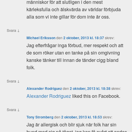
människor för att slutligen i den mest
kärleksfulla och älskvärda av världar förbjuda
alla som vi inte gillar för dom inte är oss.
↓
Svara
Michael Eriksson
den
2 oktober, 2013 kl. 18:37
skrev:
Jag efterfrågar inga förbud, mer respekt och att
de som röker utan en tanke på sin omgivning
kanske tänker till innan de tänder cigg bland
folk.
↓
Svara
Alexander Rodriguez
den
2 oktober, 2013 kl. 18:38
skrev:
Alexander Rodriguez
liked this on Facebook.
↓
Svara
Tony Stromberg
den
2 oktober, 2013 kl. 18:53
skrev:
Jag är allergisk och blir sjuk när folk har sin
hund med sig på tåget, jag kan få svårt att andas