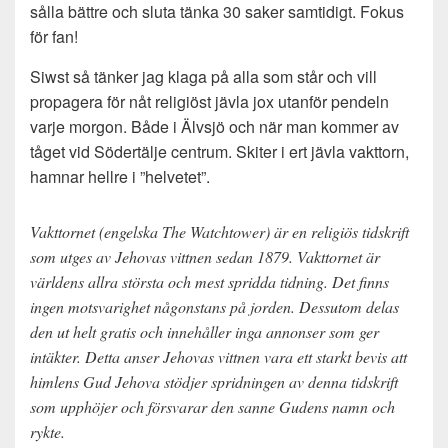
sålla bättre och sluta tänka 30 saker samtidigt. Fokus
för fan!
Siwst så tänker jag klaga på alla som står och vill
propagera för nåt religiöst jävla jox utanför pendeln
varje morgon. Både i Älvsjö och när man kommer av
tåget vid Södertälje centrum. Skiter i ert jävla vakttorn,
hamnar hellre i ”helvetet”.
Vakttornet (engelska The Watchtower) är en religiös tidskrift
som utges av Jehovas vittnen sedan 1879. Vakttornet är
världens allra största och mest spridda tidning. Det finns
ingen motsvarighet någonstans på jorden. Dessutom delas
den ut helt gratis och innehåller inga annonser som ger
intäkter. Detta anser Jehovas vittnen vara ett starkt bevis att
himlens Gud Jehova stödjer spridningen av denna tidskrift
som upphöjer och försvarar den sanne Gudens namn och
rykte.