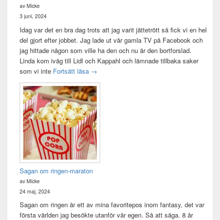
av Micke
3 juni, 2024
Idag var det en bra dag trots att jag varit jättetrött så fick vi en hel
del gjort efter jobbet. Jag lade ut vår gamla TV på Facebook och
jag hittade någon som ville ha den och nu är den bortforslad.
Linda kom iväg till Lidl och Kappahl och lämnade tillbaka saker
Idag var det en bra dag
som vi inte
Fortsätt läsa
→
Sagan om ringen-maraton
av Micke
24 maj, 2024
Sagan om ringen är ett av mina favoritepos inom fantasy, det var
första världen jag besökte utanför vår egen. Så att säga. 8 år