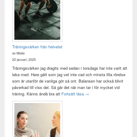
Widget
område
Träningsvärken från helvetet
av Micke
22 januari, 2025
Träningsvärken jag dragits med sedan i torsdags har inte varit att
leka med. Hare gått som jag vet inte vad och minsta lilla rörelse
som är utanför de vanliga gör så ont. Balansen har också blivit
påverkad till viss del. Så går det när man tar i för mycket vid
Träningsvärken från helvetet
träning. Känns ändå bra att
Fortsätt läsa
→