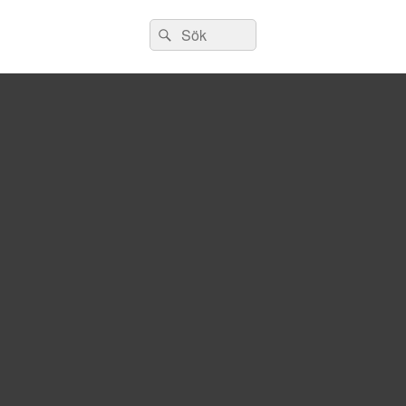
Sök
Sök
efter: