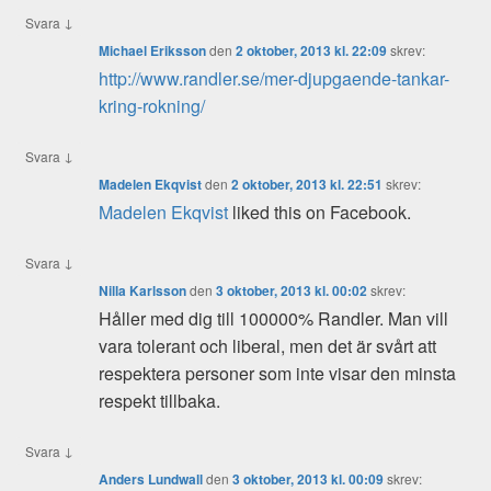
↓
Svara
Michael Eriksson
den
2 oktober, 2013 kl. 22:09
skrev:
http://www.randler.se/mer-djupgaende-tankar-
kring-rokning/
↓
Svara
Madelen Ekqvist
den
2 oktober, 2013 kl. 22:51
skrev:
Madelen Ekqvist
liked this on Facebook.
↓
Svara
Nilla Karlsson
den
3 oktober, 2013 kl. 00:02
skrev:
Håller med dig till 100000% Randler. Man vill
vara tolerant och liberal, men det är svårt att
respektera personer som inte visar den minsta
respekt tillbaka.
↓
Svara
Anders Lundwall
den
3 oktober, 2013 kl. 00:09
skrev: