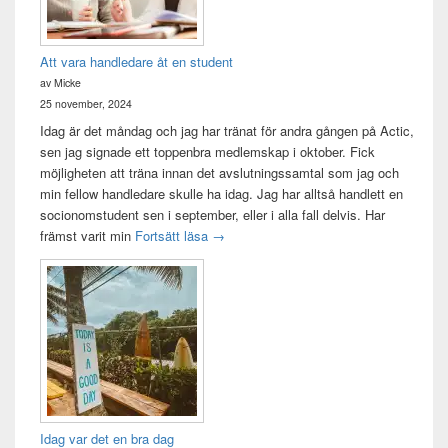
Att vara handledare åt en student
av Micke
25 november, 2024
Idag är det måndag och jag har tränat för andra gången på Actic,
sen jag signade ett toppenbra medlemskap i oktober. Fick
möjligheten att träna innan det avslutningssamtal som jag och
min fellow handledare skulle ha idag. Jag har alltså handlett en
socionomstudent sen i september, eller i alla fall delvis. Har
Att vara handledare åt en student
främst varit min
Fortsätt läsa
→
Idag var det en bra dag