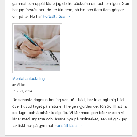
gammal och uppåt läste jag de tre böckerna om och om igen. Sen
har jag förstås sett de tre filmerna, på bio och flera flera gånger
Sagan om ringen-maraton
om på tv. Nu har
Fortsätt läsa
→
Mental anteckning
av Micke
11 april, 2024
De senaste dagarna har jag varit rätt trött, har inte lagt mig i tid
över huvud taget på sistone. I helgen gjordes det försök till att ta
det lugnt och återhämta sig lite. Vi lämnade igen böcker som vi
lånat med ungarna och lånade nya på biblioteket, sen så gick jag
Mental anteckning
faktiskt ner på gymmet
Fortsätt läsa
→