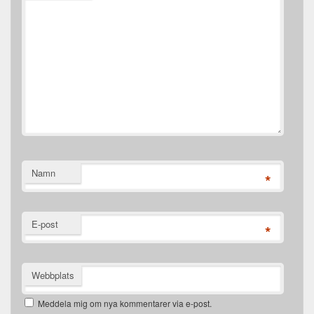
Namn
*
E-post
*
Webbplats
Meddela mig om nya kommentarer via e-post.