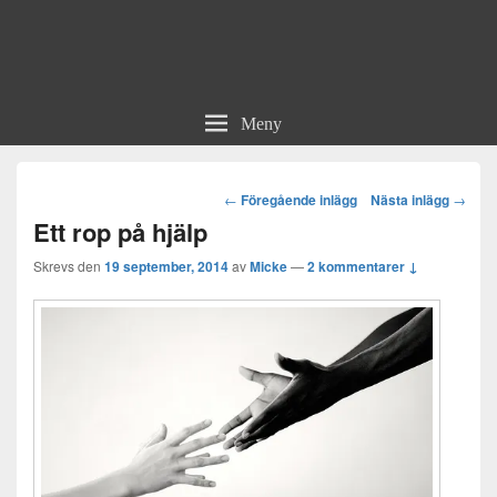
Meny
Post
←
Föregående inlägg
Nästa inlägg
→
navigation
Ett rop på hjälp
Skrevs den
19 september, 2014
av
Micke
—
2 kommentarer ↓