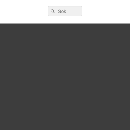
Sök
Sök
efter: