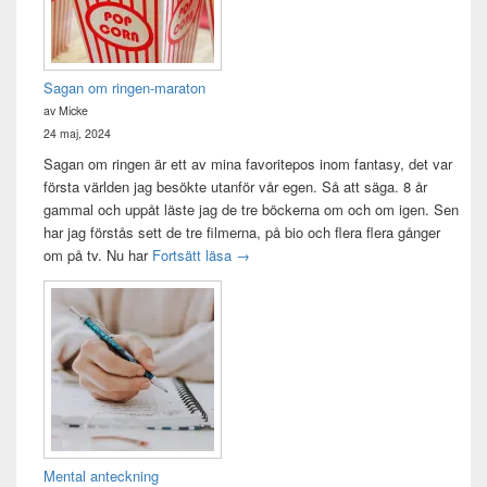
Sagan om ringen-maraton
av Micke
24 maj, 2024
Sagan om ringen är ett av mina favoritepos inom fantasy, det var
första världen jag besökte utanför vår egen. Så att säga. 8 år
gammal och uppåt läste jag de tre böckerna om och om igen. Sen
har jag förstås sett de tre filmerna, på bio och flera flera gånger
Sagan om ringen-maraton
om på tv. Nu har
Fortsätt läsa
→
Mental anteckning