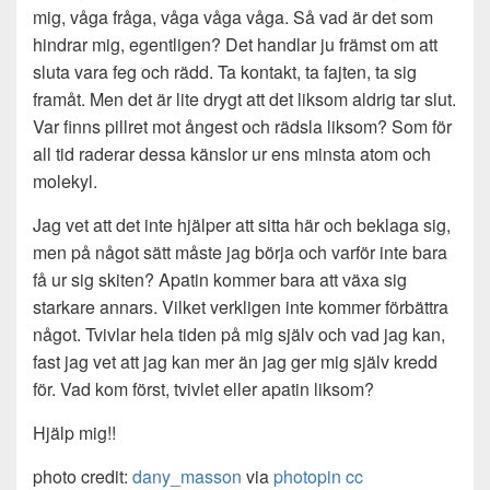
mig, våga fråga, våga våga våga. Så vad är det som
hindrar mig, egentligen? Det handlar ju främst om att
sluta vara feg och rädd. Ta kontakt, ta fajten, ta sig
framåt. Men det är lite drygt att det liksom aldrig tar slut.
Var finns pillret mot ångest och rädsla liksom? Som för
all tid raderar dessa känslor ur ens minsta atom och
molekyl.
Jag vet att det inte hjälper att sitta här och beklaga sig,
men på något sätt måste jag börja och varför inte bara
få ur sig skiten? Apatin kommer bara att växa sig
starkare annars. Vilket verkligen inte kommer förbättra
något. Tvivlar hela tiden på mig själv och vad jag kan,
fast jag vet att jag kan mer än jag ger mig själv kredd
för. Vad kom först, tvivlet eller apatin liksom?
Hjälp mig!!
photo credit:
dany_masson
via
photopin
cc