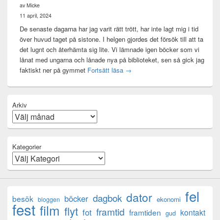
av Micke
11 april, 2024
De senaste dagarna har jag varit rätt trött, har inte lagt mig i tid
över huvud taget på sistone. I helgen gjordes det försök till att ta
det lugnt och återhämta sig lite. Vi lämnade igen böcker som vi
lånat med ungarna och lånade nya på biblioteket, sen så gick jag
Mental anteckning
faktiskt ner på gymmet
Fortsätt läsa
→
Arkiv
Kategorier
fel
dator
dagbok
böcker
besök
ekonomi
bloggen
fest
film
flyt
framtid
fot
framtiden
kontakt
gud