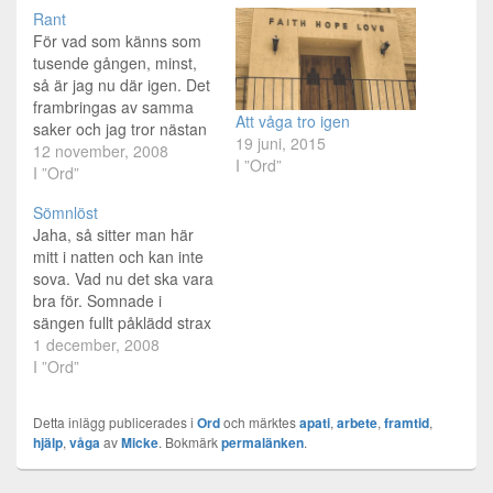
Rant
För vad som känns som
tusende gången, minst,
så är jag nu där igen. Det
frambringas av samma
Att våga tro igen
saker och jag tror nästan
19 juni, 2015
jag är ute efter det på en
12 november, 2008
I ”Ord”
omedveten nivå. För jag
I ”Ord”
behöver få något slags
Sömnlöst
utlopp för alla de känslor
Jaha, så sitter man här
som jag aldrig annars får
mitt i natten och kan inte
utlopp för.…
sova. Vad nu det ska vara
bra för. Somnade i
sängen fullt påklädd strax
efter 23 tror jag det var.
1 december, 2008
Vaknade halv 4 och
I ”Ord”
försökte somna om, men
såhär 2 timmar senare så
Detta inlägg publicerades i
Ord
och märktes
apati
,
arbete
,
framtid
,
har jag inte lyckats med
hjälp
,
våga
av
Micke
. Bokmärk
permalänken
.
det.…