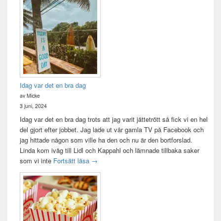
Idag var det en bra dag
av Micke
3 juni, 2024
Idag var det en bra dag trots att jag varit jättetrött så fick vi en hel
del gjort efter jobbet. Jag lade ut vår gamla TV på Facebook och
jag hittade någon som ville ha den och nu är den bortforslad.
Linda kom iväg till Lidl och Kappahl och lämnade tillbaka saker
Idag var det en bra dag
som vi inte
Fortsätt läsa
→