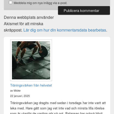
Meddela mig om nya inlägg via e-post.
Denna webbplats använder
Akismet för att minska
skräppost.
Lär dig om hur din kommentarsdata bearbetas
.
Primära
sidofältet
Widget
område
Träningsvärken från helvetet
av Micke
22 januari, 2025
Träningsvärken jag dragits med sedan i torsdags har inte varit att
leka med. Hare gått som jag vet inte vad och minsta lilla rörelse
som är utanför de vanliga gör så ont. Balansen har också blivit