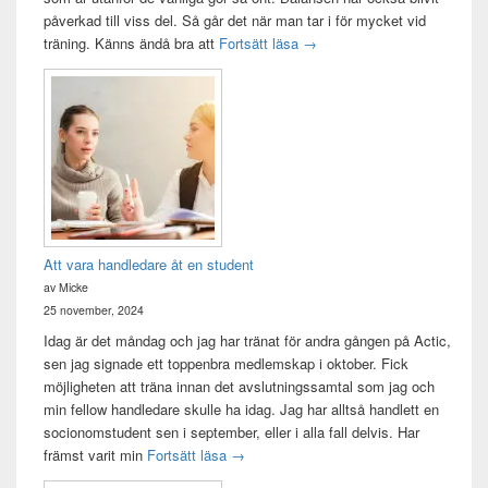
påverkad till viss del. Så går det när man tar i för mycket vid
Träningsvärken från helvetet
träning. Känns ändå bra att
Fortsätt läsa
→
Att vara handledare åt en student
av Micke
25 november, 2024
Idag är det måndag och jag har tränat för andra gången på Actic,
sen jag signade ett toppenbra medlemskap i oktober. Fick
möjligheten att träna innan det avslutningssamtal som jag och
min fellow handledare skulle ha idag. Jag har alltså handlett en
socionomstudent sen i september, eller i alla fall delvis. Har
Att vara handledare åt en student
främst varit min
Fortsätt läsa
→