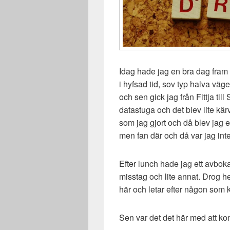
Idag hade jag en bra dag fram 
i hyfsad tid, sov typ halva väg
och sen gick jag från Fittja til
datastuga och det blev lite kär
som jag gjort och då blev jag e
men fan där och då var jag inte
Efter lunch hade jag ett avboka
misstag och lite annat. Drog he
här och letar efter någon som k
Sen var det det här med att kom