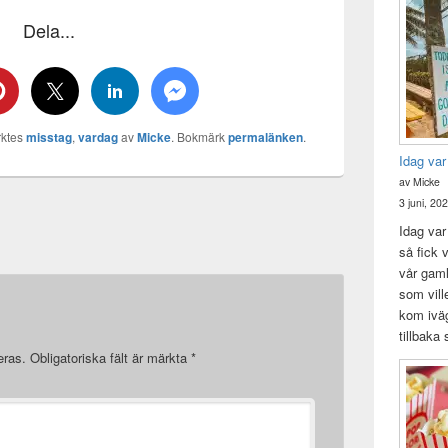
Dela...
ktes
misstag
,
vardag
av
Micke
. Bokmärk
permalänken
.
Idag var
av Micke
3 juni, 20
Idag var 
så fick v
vår gam
som vill
kom iväg
tillbaka
eras.
Obligatoriska fält är märkta
*