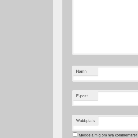
Namn
E-post
Webbplats
Meddela mig om nya kommentarer v