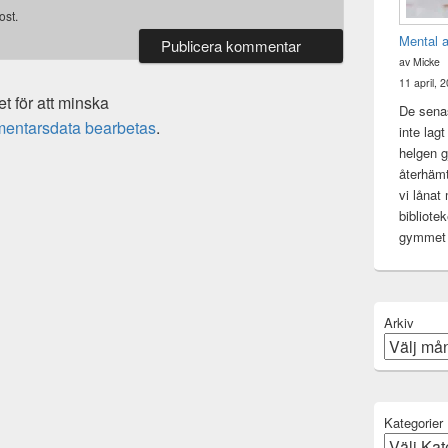
ost.
Mental 
av Micke
11 april, 
 för att minska
De senas
mentarsdata bearbetas
.
inte lag
helgen gj
återhämt
vi lånat
bibliote
gymme
Arkiv
Kategorier