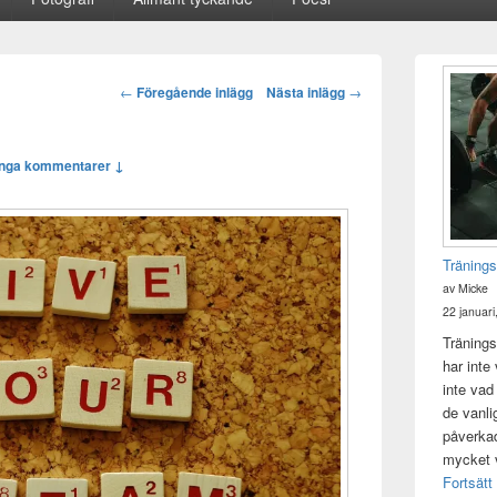
Primära
sidofältet
Post
←
Föregående inlägg
Nästa inlägg
→
Widget
navigation
område
Inga kommentarer ↓
Tränings
av Micke
22 januari
Tränings
har inte
inte vad
de vanli
påverkad 
mycket v
Fortsätt