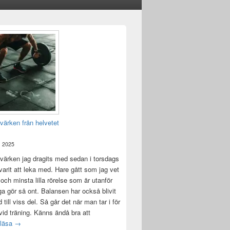
värken från helvetet
, 2025
värken jag dragits med sedan i torsdags
 varit att leka med. Hare gått som jag vet
 och minsta lilla rörelse som är utanför
ga gör så ont. Balansen har också blivit
till viss del. Så går det när man tar i för
id träning. Känns ändå bra att
Träningsvärken från helvetet
 läsa
→