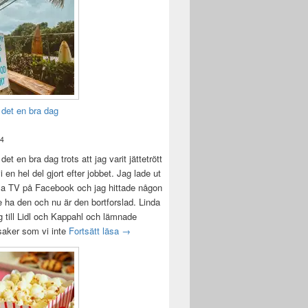
 det en bra dag
24
det en bra dag trots att jag varit jättetrött
i en hel del gjort efter jobbet. Jag lade ut
la TV på Facebook och jag hittade någon
e ha den och nu är den bortforslad. Linda
 till Lidl och Kappahl och lämnade
Idag var det en bra dag
 saker som vi inte
Fortsätt läsa
→