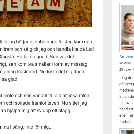
tills jag började jobba ungefär. Jag kom upp
en fram och så gick jag och handla lite på Lidl
l Slagsta. So far so good. Sen var det
Att vara
vigt, sen kom två smällar i form av misstag
av Micke
25 novemb
n aning frustrerad. Nu löste det sig ändå
Idag är 
 så glad.
gången p
medlemsk
t möte och sen var det fri lejd att lösa mina
innan de
m och softade framför teven. Nu sitter jag
fellow h
handlett
an hjälpa mig att sy upp ett plagg.
eller i a
Fortsätt
ma i säng, inte för mig..