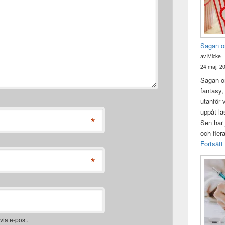
Sagan o
av Micke
24 maj, 2
Sagan om
fantasy,
utanför 
uppåt lä
*
Sen har 
och fler
Fortsätt
*
ia e-post.