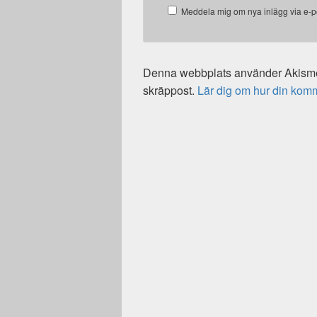
Meddela mig om nya inlägg via e-p
Denna webbplats använder Akismet
skräppost.
Lär dig om hur din kom