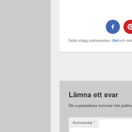
Detta inlägg publicerades i
Ord
och mär
Lämna ett svar
Din e-postadress kommer inte public
Kommentar
*