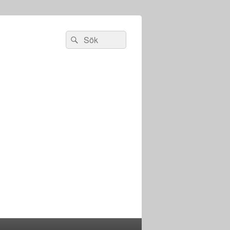
Sök
Sök
efter: