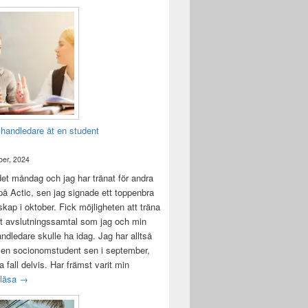
 handledare åt en student
er, 2024
det måndag och jag har tränat för andra
å Actic, sen jag signade ett toppenbra
ap i oktober. Fick möjligheten att träna
t avslutningssamtal som jag och min
andledare skulle ha idag. Jag har alltså
 en socionomstudent sen i september,
lla fall delvis. Har främst varit min
Att vara handledare åt en student
 läsa
→