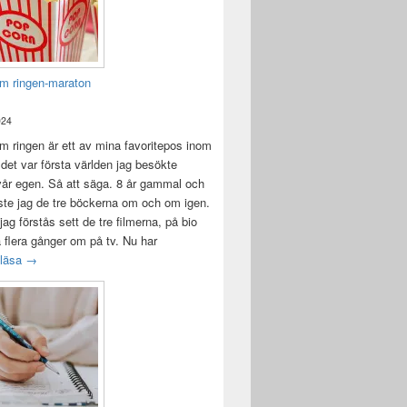
m ringen-maraton
024
 ringen är ett av mina favoritepos inom
 det var första världen jag besökte
vår egen. Så att säga. 8 år gammal och
ste jag de tre böckerna om och om igen.
jag förstås sett de tre filmerna, på bio
a flera gånger om på tv. Nu har
Sagan om ringen-maraton
 läsa
→