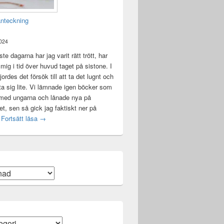
anteckning
2024
te dagarna har jag varit rätt trött, har
t mig i tid över huvud taget på sistone. I
ordes det försök till att ta det lugnt och
a sig lite. Vi lämnade igen böcker som
 med ungarna och lånade nya på
ket, sen så gick jag faktiskt ner på
Mental anteckning
t
Fortsätt läsa
→